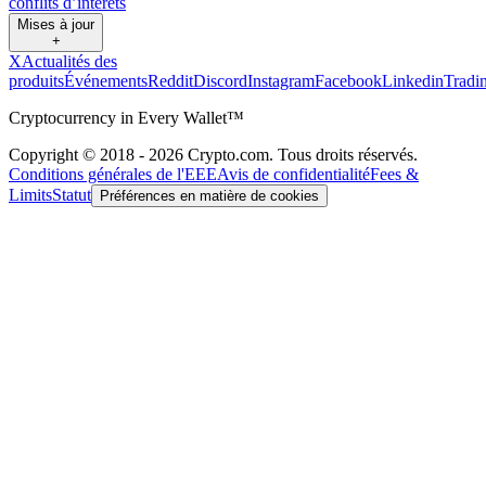
conflits d’intérêts
Mises à jour
+
X
Actualités des
produits
Événements
Reddit
Discord
Instagram
Facebook
Linkedin
Tradi
Cryptocurrency in Every Wallet™
Copyright © 2018 - 2026 Crypto.com. Tous droits réservés.
Conditions générales de l'EEE
Avis de confidentialité
Fees &
Limits
Statut
Préférences en matière de cookies