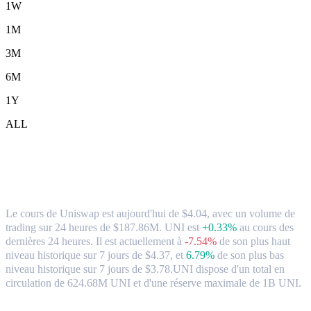
1W
1M
3M
6M
1Y
ALL
Uniswap (UNI) en USD Taux de change et
données du marché
Le cours de Uniswap est aujourd'hui de $4.04, avec un volume de
trading sur 24 heures de $187.86M. UNI est
+0.33%
au cours des
dernières 24 heures.
Il est actuellement à
-7.54%
de son plus haut
niveau historique sur 7 jours de $4.37,
et
6.79%
de son plus bas
niveau historique sur 7 jours de $3.78.
UNI dispose d'un total en
circulation de 624.68M UNI et d'une réserve maximale de 1B UNI.
paires de conversion populaires Uniswap