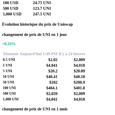
100 USD
24.75 UNI
500 USD
123.7 UNI
1,000 USD
247.5 UNI
Évolution historique du prix de Uniswap
changement de prix de UNI en 1 jour
+0.33%
Montant
Aujourd’hui 1:49 PM
Il y a 24 heures
$2.02
$2.009
0.5
UNI
$4.041
$4.018
1
UNI
$20.2
$20.09
5
UNI
$40.41
$40.18
10
UNI
$202
$200.9
50
UNI
$404.1
$401.8
100
UNI
$2,020
$2,009
500
UNI
$4,041
$4,018
1,000
UNI
changement de prix de UNI en 1 mois