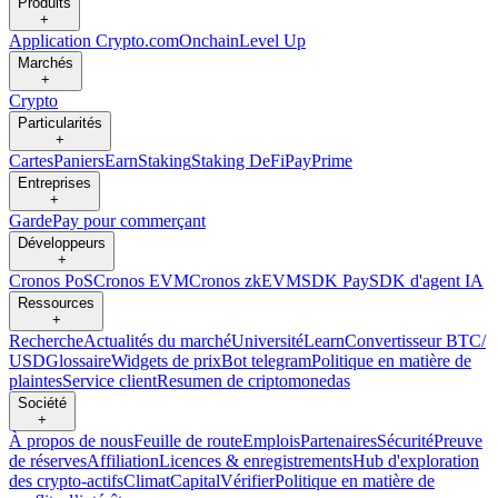
Produits
+
Application Crypto.com
Onchain
Level Up
Marchés
+
Crypto
Particularités
+
Cartes
Paniers
Earn
Staking
Staking DeFi
Pay
Prime
Entreprises
+
Garde
Pay pour commerçant
Développeurs
+
Cronos PoS
Cronos EVM
Cronos zkEVM
SDK Pay
SDK d'agent IA
Ressources
+
Recherche
Actualités du marché
Université
Learn
Convertisseur BTC/
USD
Glossaire
Widgets de prix
Bot telegram
Politique en matière de
plaintes
Service client
Resumen de criptomonedas
Société
+
À propos de nous
Feuille de route
Emplois
Partenaires
Sécurité
Preuve
de réserves
Affiliation
Licences & enregistrements
Hub d'exploration
des crypto-actifs
Climat
Capital
Vérifier
Politique en matière de