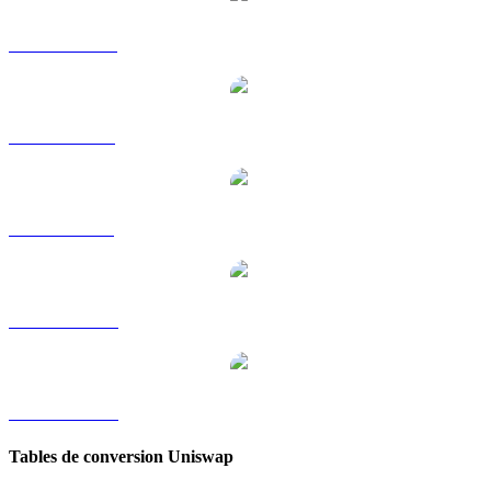
UNI vers HKD
UNI vers RUB
UNI vers SGD
UNI vers TWD
UNI vers KRW
Tables de conversion Uniswap