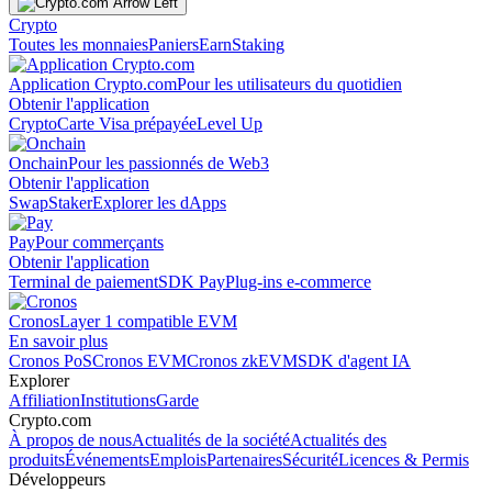
Crypto
Toutes les monnaies
Paniers
Earn
Staking
Application Crypto.com
Pour les utilisateurs du quotidien
Obtenir l'application
Crypto
Carte Visa prépayée
Level Up
Onchain
Pour les passionnés de Web3
Obtenir l'application
Swap
Staker
Explorer les dApps
Pay
Pour commerçants
Obtenir l'application
Terminal de paiement
SDK Pay
Plug-ins e-commerce
Cronos
Layer 1 compatible EVM
En savoir plus
Cronos PoS
Cronos EVM
Cronos zkEVM
SDK d'agent IA
Explorer
Affiliation
Institutions
Garde
Crypto.com
À propos de nous
Actualités de la société
Actualités des
produits
Événements
Emplois
Partenaires
Sécurité
Licences & Permis
Développeurs