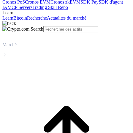
Cronos PoS
Cronos EVM
Cronos zkEVM
SDK Pay
SDK d'agent
IA
MCP Servers
Trading Skill Repo
Learn
Learn
Bitcoin
Recherche
Actualités du marché
Marché
Uniswap
Cours en direct de Uniswap UNI