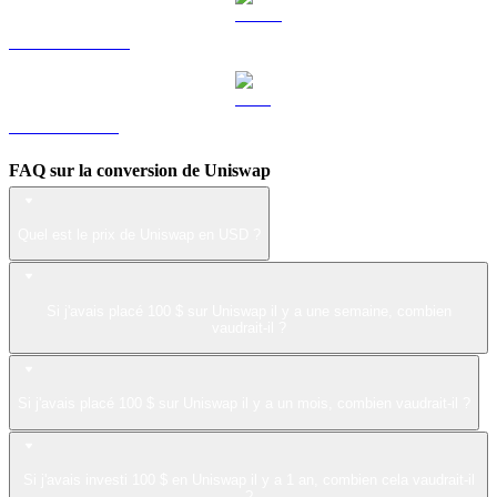
USDS vers USD
LEO vers USD
FAQ sur la conversion de Uniswap
Quel est le prix de Uniswap en USD ?
Si j'avais placé 100 $ sur Uniswap il y a une semaine, combien
vaudrait-il ?
Si j'avais placé 100 $ sur Uniswap il y a un mois, combien vaudrait-il ?
Si j'avais investi 100 $ en Uniswap il y a 1 an, combien cela vaudrait-il
?