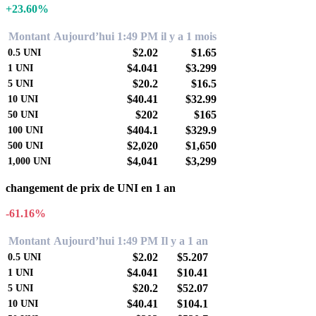
+23.60%
Montant
Aujourd’hui 1:49 PM
il y a 1 mois
$2.02
$1.65
0.5
UNI
$4.041
$3.299
1
UNI
$20.2
$16.5
5
UNI
$40.41
$32.99
10
UNI
$202
$165
50
UNI
$404.1
$329.9
100
UNI
$2,020
$1,650
500
UNI
$4,041
$3,299
1,000
UNI
changement de prix de UNI en 1 an
-61.16%
Montant
Aujourd’hui 1:49 PM
Il y a 1 an
$2.02
$5.207
0.5
UNI
$4.041
$10.41
1
UNI
$20.2
$52.07
5
UNI
$40.41
$104.1
10
UNI