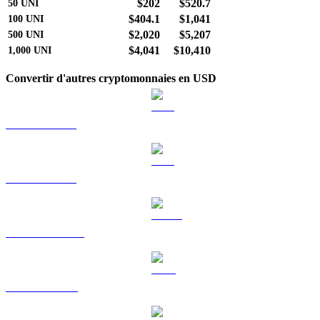
$202
$520.7
50
UNI
$404.1
$1,041
100
UNI
$2,020
$5,207
500
UNI
$4,041
$10,410
1,000
UNI
Convertir d'autres cryptomonnaies en USD
BTC vers USD
ETH vers USD
USDT vers USD
BNB vers USD