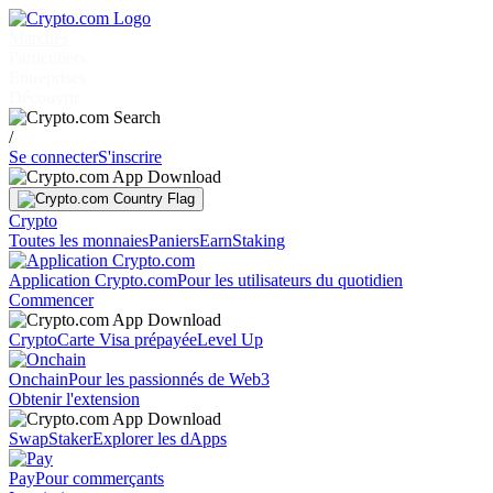
Marchés
Particuliers
Entreprises
Découvrir
/
Se connecter
S'inscrire
Crypto
Toutes les monnaies
Paniers
Earn
Staking
Application Crypto.com
Pour les utilisateurs du quotidien
Commencer
Crypto
Carte Visa prépayée
Level Up
Onchain
Pour les passionnés de Web3
Obtenir l'extension
Swap
Staker
Explorer les dApps
Pay
Pour commerçants