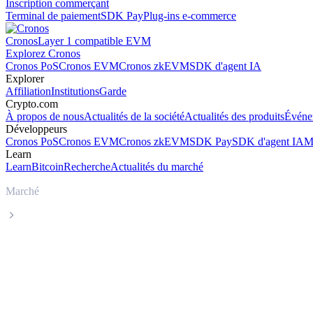
Inscription commerçant
Terminal de paiement
SDK Pay
Plug-ins e-commerce
Cronos
Layer 1 compatible EVM
Explorez Cronos
Cronos PoS
Cronos EVM
Cronos zkEVM
SDK d'agent IA
Explorer
Affiliation
Institutions
Garde
Crypto.com
À propos de nous
Actualités de la société
Actualités des produits
Événe
Développeurs
Cronos PoS
Cronos EVM
Cronos zkEVM
SDK Pay
SDK d'agent IA
M
Learn
Learn
Bitcoin
Recherche
Actualités du marché
Marché
FLARE
Cours en direct de FLARE FLR