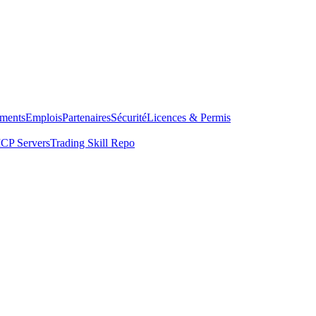
ments
Emplois
Partenaires
Sécurité
Licences & Permis
CP Servers
Trading Skill Repo