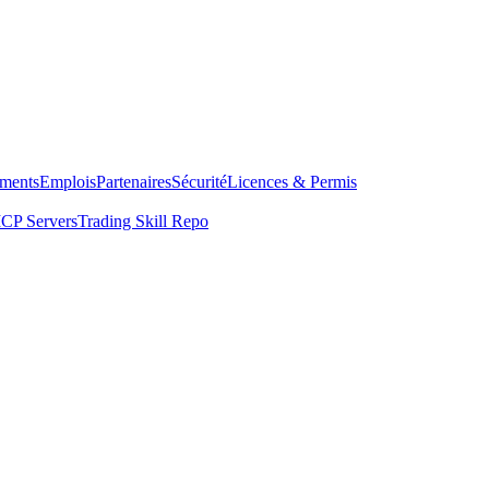
ments
Emplois
Partenaires
Sécurité
Licences & Permis
CP Servers
Trading Skill Repo