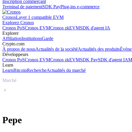
Inscription commerçant
Terminal de paiement
SDK Pay
Plug-ins e-commerce
Cronos
Layer 1 compatible EVM
Explorez Cronos
Cronos PoS
Cronos EVM
Cronos zkEVM
SDK d'agent IA
Explorer
Affiliation
Institutions
Garde
Crypto.com
À propos de nous
Actualités de la société
Actualités des produits
Événe
Développeurs
Cronos PoS
Cronos EVM
Cronos zkEVM
SDK Pay
SDK d'agent IA
M
Learn
Learn
Bitcoin
Recherche
Actualités du marché
Marché
Pepe
Pepe