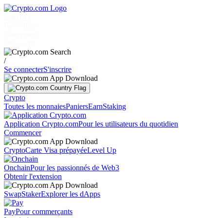
Marchés
Particuliers
Entreprises
Découvrir
/
Se connecter
S'inscrire
Crypto
Toutes les monnaies
Paniers
Earn
Staking
Application Crypto.com
Pour les utilisateurs du quotidien
Commencer
Crypto
Carte Visa prépayée
Level Up
Onchain
Pour les passionnés de Web3
Obtenir l'extension
Swap
Staker
Explorer les dApps
Pay
Pour commerçants