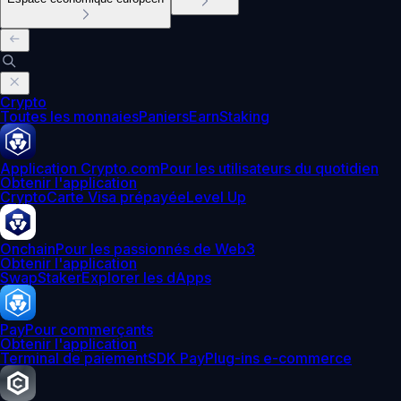
Crypto
Toutes les monnaies
Paniers
Earn
Staking
Application Crypto.com
Pour les utilisateurs du quotidien
Obtenir l'application
Crypto
Carte Visa prépayée
Level Up
Onchain
Pour les passionnés de Web3
Obtenir l'application
Swap
Staker
Explorer les dApps
Pay
Pour commerçants
Obtenir l'application
Terminal de paiement
SDK Pay
Plug-ins e-commerce