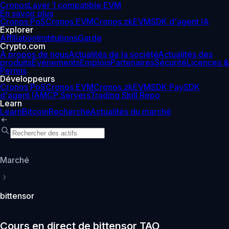
Cronos
Layer 1 compatible EVM
En savoir plus
Cronos PoS
Cronos EVM
Cronos zkEVM
SDK d'agent IA
Explorer
Affiliation
Institutions
Garde
Crypto.com
À propos de nous
Actualités de la société
Actualités des
produits
Événements
Emplois
Partenaires
Sécurité
Licences &
Permis
Développeurs
Cronos PoS
Cronos EVM
Cronos zkEVM
SDK Pay
SDK
d'agent IA
MCP Servers
Trading Skill Repo
Learn
Learn
Bitcoin
Recherche
Actualités du marché
Marché
bittensor
Cours en direct de bittensor TAO