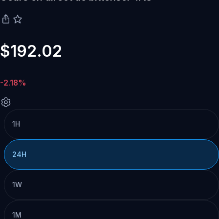
$192.02
-2.18%
1H
24H
1W
1M