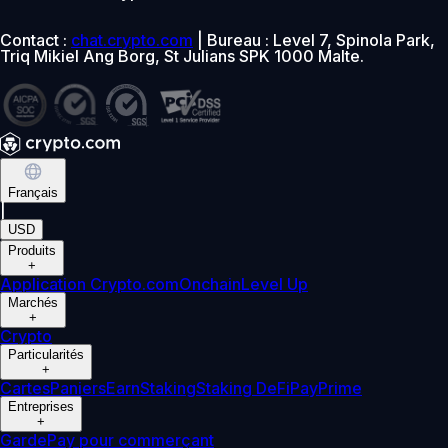
Contact :
chat.crypto.com
| Bureau : Level 7, Spinola Park,
Triq Mikiel Ang Borg, St Julians SPK 1000 Malte.
Français
|
USD
Produits
+
Application Crypto.com
Onchain
Level Up
Marchés
+
Crypto
Particularités
+
Cartes
Paniers
Earn
Staking
Staking DeFi
Pay
Prime
Entreprises
+
Garde
Pay pour commerçant