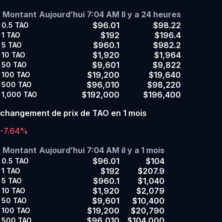
Montant
Aujourd’hui 7:04 AM
Il y a 24 heures
$96.01
$98.22
0.5
TAO
$192
$196.4
1
TAO
$960.1
$982.2
5
TAO
$1,920
$1,964
10
TAO
$9,601
$9,822
50
TAO
$19,200
$19,640
100
TAO
$96,010
$98,220
500
TAO
$192,000
$196,400
1,000
TAO
changement de prix de TAO en 1 mois
-7.64%
Montant
Aujourd’hui 7:04 AM
il y a 1 mois
$96.01
$104
0.5
TAO
$192
$207.9
1
TAO
$960.1
$1,040
5
TAO
$1,920
$2,079
10
TAO
$9,601
$10,400
50
TAO
$19,200
$20,790
100
TAO
$96,010
$104,000
500
TAO