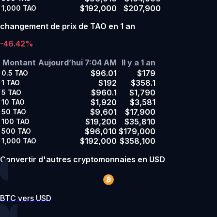
$192,000
$207,900
1,000
TAO
changement de prix de TAO en 1 an
-46.42%
Montant
Aujourd’hui 7:04 AM
Il y a 1 an
$96.01
$179
0.5
TAO
$192
$358.1
1
TAO
$960.1
$1,790
5
TAO
$1,920
$3,581
10
TAO
$9,601
$17,900
50
TAO
$19,200
$35,810
100
TAO
$96,010
$179,000
500
TAO
$192,000
$358,100
1,000
TAO
Convertir d'autres cryptomonnaies en USD
BTC vers USD