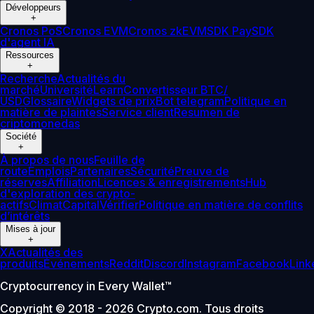
Développeurs
+
Cronos PoS
Cronos EVM
Cronos zkEVM
SDK Pay
SDK
d'agent IA
Ressources
+
Recherche
Actualités du
marché
Université
Learn
Convertisseur BTC/
USD
Glossaire
Widgets de prix
Bot telegram
Politique en
matière de plaintes
Service client
Resumen de
criptomonedas
Société
+
À propos de nous
Feuille de
route
Emplois
Partenaires
Sécurité
Preuve de
réserves
Affiliation
Licences & enregistrements
Hub
d'exploration des crypto-
actifs
Climat
Capital
Vérifier
Politique en matière de conflits
d’intérêts
Mises à jour
+
X
Actualités des
produits
Événements
Reddit
Discord
Instagram
Facebook
Link
Cryptocurrency in Every Wallet™
Copyright © 2018 - 2026 Crypto.com. Tous droits