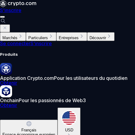
S'inscrire
Marchés
Particuliers
Entreprises
Découvrir
Se connecter
S'inscrire
Produits
Application Crypto.com
Pour les utilisateurs du quotidien
Obtenir
Onchain
Pour les passionnés de Web3
Obtenir
Français
USD
Espace économique européen