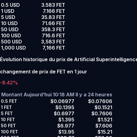
0.5 USD
3.583 FET
1 USD
7.166 FET
5 USD
35.83 FET
10 USD
71.66 FET
50 USD
358.3 FET
100 USD
716.6 FET
500 USD
3,583 FET
1,000 USD
7,166 FET
Évolution historique du prix de Artificial Superintelligenc
changement de prix de FET en 1 jour
-8.42%
Montant
Aujourd’hui 10:18 AM
Il y a 24 heures
$0.06977
$0.07606
0.5
FET
$0.1395
$0.1521
1
FET
$0.6977
$0.7606
5
FET
$1.395
$1.521
10
FET
$6.977
$7.606
50
FET
$13.95
$15.21
100
FET