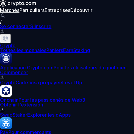
Marchés
Particuliers
Entreprises
Découvrir
/
Se connecter
S'inscrire
Crypto
Toutes les monnaies
Paniers
Earn
Staking
Application Crypto.com
Pour les utilisateurs du quotidien
Commencer
Crypto
Carte Visa prépayée
Level Up
Onchain
Pour les passionnés de Web3
Obtenir l'extension
Swap
Staker
Explorer les dApps
Pay
Pour commerçants