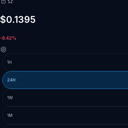
$0.1395
-8.42%
1H
24H
1W
1M