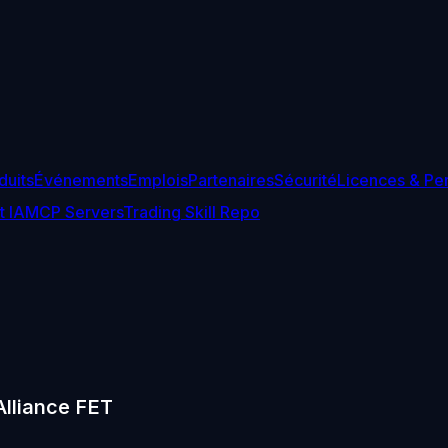
duits
Événements
Emplois
Partenaires
Sécurité
Licences & Pe
t IA
MCP Servers
Trading Skill Repo
 Alliance FET