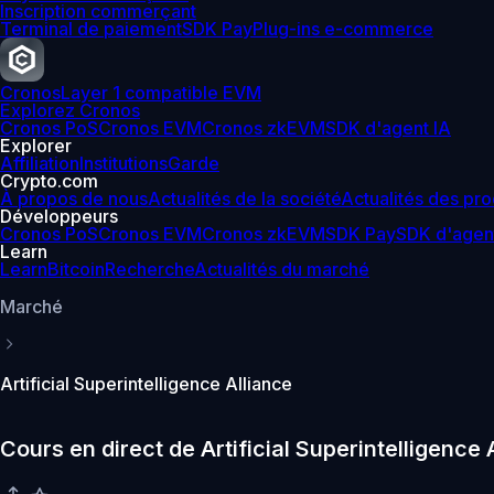
Inscription commerçant
Terminal de paiement
SDK Pay
Plug-ins e-commerce
Cronos
Layer 1 compatible EVM
Explorez Cronos
Cronos PoS
Cronos EVM
Cronos zkEVM
SDK d'agent IA
Explorer
Affiliation
Institutions
Garde
Crypto.com
À propos de nous
Actualités de la société
Actualités des pro
Développeurs
Cronos PoS
Cronos EVM
Cronos zkEVM
SDK Pay
SDK d'agen
Learn
Learn
Bitcoin
Recherche
Actualités du marché
Marché
Artificial Superintelligence Alliance
Cours en direct de Artificial Superintelligence