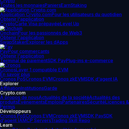
Crypto
Toutes les monnaies
Paniers
Earn
Staking
Application Crypto.com
Pour les utilisateurs du quotidien
Obtenir l'application
Crypto
Carte Visa prépayée
Level Up
Onchain
Pour les passionnés de Web3
Obtenir l'application
Swap
Staker
Explorer les dApps
Pay
Pour commerçants
Obtenir l'application
Terminal de paiement
SDK Pay
Plug-ins e-commerce
Cronos
Layer 1 compatible EVM
En savoir plus
Cronos PoS
Cronos EVM
Cronos zkEVM
SDK d'agent IA
Explorer
Affiliation
Institutions
Garde
Crypto.com
À propos de nous
Actualités de la société
Actualités des
produits
Événements
Emplois
Partenaires
Sécurité
Licences &
Permis
Développeurs
Cronos PoS
Cronos EVM
Cronos zkEVM
SDK Pay
SDK
d'agent IA
MCP Servers
Trading Skill Repo
Learn