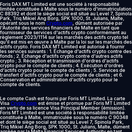
Foris DAX MT Limited est une société à responsabilité
limitée constituée à Malte sous le numéro d'immatriculation
C 88392 et dont le siège social est situé au Level 7, Spinola
Park, Triq Mikiel Ang Borg, SPK 1000, St. Julians, Malte,
opérant sous le nom
Crypto.com
, dûment autorisée par
l'Autorité des services financiers de Malte en tant que
fournisseur de services d'actifs crypto conformément au
règlement 2023/1114 sur les marchés des actifs crypto tel
qu'il est mis en œuvre à Malte par la loi sur les marchés des
actifs crypto. Foris DAX MT Limited est autorisé à fournir
les services suivants : 1. Échange d'actifs crypto contre des
fonds ; 2. Échange d'actifs crypto contre d'autres actifs
crypto ; 3. Réception et transmission d'ordres d'actifs
crypto pour le compte de clients ; 4. Exécution d'ordres
d'actifs crypto pour le compte de clients ; 5. Services de
transfert d'actifs crypto pour le compte de clients ; et 6.
Conservation et administration d'actifs crypto pour le
compte de clients.
Le compte Cash est fourni par Foris MT Limited. La carte
Visa
Crypto.com
est émise et promue par Foris MT Limited
en vertu de sa licence Visa Principal Member (émission).
Foris MT Limited est une société à responsabilité limitée
constituée à Malte, immatriculée sous le numéro C 90348
et dont le siège social est situé au Level 7, Spinola Park,
Triq Mikiel Ang Borg, SPK 1000, St. Julians, Malte, dûment
agréée par la Malta Financial Services Authority en tant