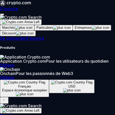
S'inscrire
Marchés
Particuliers
Entreprises
Découvrir
Se connecter
S'inscrire
Produits
Application Crypto.com
Pour les utilisateurs du quotidien
Obtenir
Onchain
Pour les passionnés de Web3
Obtenir
Français
USD
Espace économique européen