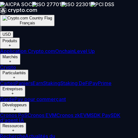
Français
|
USD
Produits
+
Application Crypto.com
Onchain
Level Up
Marchés
+
Crypto
Particularités
+
Cartes
Paniers
Earn
Staking
Staking DeFi
Pay
Prime
Entreprises
+
Garde
Pay pour commerçant
Développeurs
+
Cronos PoS
Cronos EVM
Cronos zkEVM
SDK Pay
SDK
d'agent IA
Ressources
+
Recherche
Actualités du