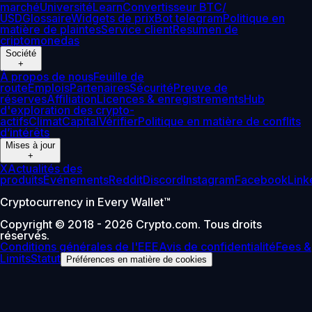
marché
Université
Learn
Convertisseur BTC/
USD
Glossaire
Widgets de prix
Bot telegram
Politique en
matière de plaintes
Service client
Resumen de
criptomonedas
Société
+
À propos de nous
Feuille de
route
Emplois
Partenaires
Sécurité
Preuve de
réserves
Affiliation
Licences & enregistrements
Hub
d'exploration des crypto-
actifs
Climat
Capital
Vérifier
Politique en matière de conflits
d’intérêts
Mises à jour
+
X
Actualités des
produits
Événements
Reddit
Discord
Instagram
Facebook
Link
Cryptocurrency in Every Wallet™
Copyright © 2018 - 2026 Crypto.com. Tous droits
réservés.
Conditions générales de l'EEE
Avis de confidentialité
Fees &
Limits
Statut
Préférences en matière de cookies