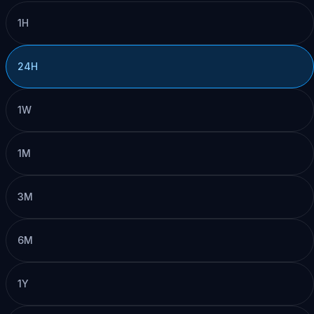
1H
24H
1W
1M
3M
6M
1Y