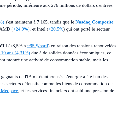
e période, inférieure aux 276 millions de dollars d'entrées
%)
s'est maintenu à 7 165, tandis que le
Nasdaq Composite
 AMD (
+24,9%
), et Intel (
+20,5%
) qui ont porté le secteur
 WTI
(+8,5% à
~95 $/baril
) en raison des tensions renouvelées
à 10 ans (4,31%)
due à de solides données économiques, ce
 ont montré une activité de consommation stable, mais les
« gagnants de l'IA » s'étant creusé. L'énergie a été l'un des
e. Les secteurs défensifs comme les biens de consommation de
r Medpace
, et les services financiers ont subi une pression de