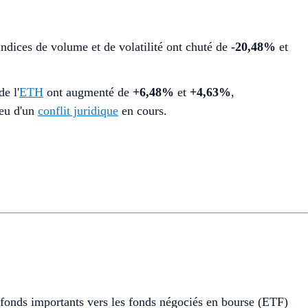
indices de volume et de volatilité ont chuté de
-20,48%
et
de l'
ETH
ont augmenté de
+6,48%
et
+4,63%
,
ieu d'un
conflit juridique
en cours.
 fonds importants vers les fonds négociés en bourse (ETF)