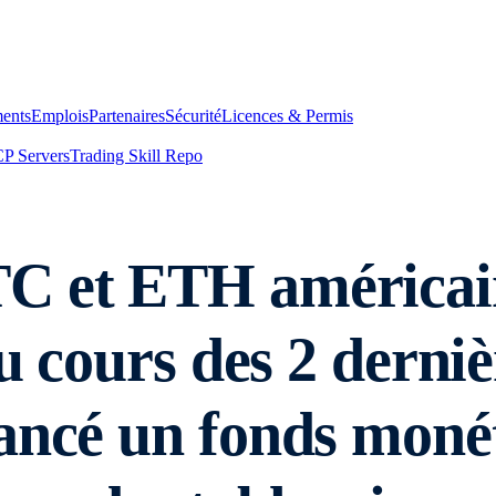
ents
Emplois
Partenaires
Sécurité
Licences & Permis
P Servers
Trading Skill Repo
C et ETH américain
au cours des 2 derni
ancé un fonds monét