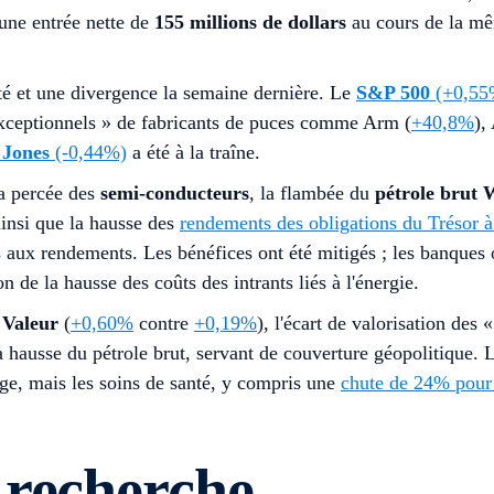
une entrée nette de
155 millions de dollars
au cours de la mêm
té et une divergence la semaine dernière. Le
S&P 500
(+0,55
exceptionnels » de fabricants de puces comme Arm (
+40,8%
),
Jones
(-0,44%)
a été à la traîne.
a percée des
semi-conducteurs
, la flambée du
pétrole brut
 ainsi que la hausse des
rendements des obligations du Trésor 
es aux rendements. Les bénéfices ont été mitigés ; les banques
n de la hausse des coûts des intrants liés à l'énergie.
e
Valeur
(
+0,60%
contre
+0,19%
), l'écart de valorisation des 
 la hausse du pétrole brut, servant de couverture géopolitiqu
uge, mais les soins de santé, y compris une
chute de 24% pou
 recherche