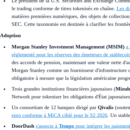
Le président de la U.S. Securities and Exchange Comm
le trading conforme de titres tokenisés en chaîne.
Les di
matières premières numériques, des objets de collection, 
SEC. Cette taxonomie est destinée à clarifier les fronti
Adoption
Morgan Stanley Investment Management (MSIM)
a
réglementé pour les réserves des émetteurs de stablecoi
des accords de pension, maintenant une valeur nette d'acti
Morgan Stanley comme un fournisseur d'infrastructure cl
obligatoire à mesure que la législation américaine prog
Trois grandes institutions financières japonaises (
Mizuh
Network pour tokeniser les obligations d'État japonaise
Un consortium de 12 banques dirigé par
Qivalis
(soute
euro conforme à MiCA ciblé pour le S2 2026
. Un stabl
DoorDash
s'associe à
Tempo
pour intégrer les paiemen