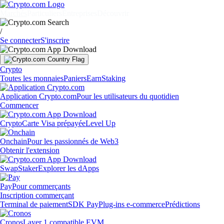
Marchés
Particuliers
Entreprises
Découvrir
/
Se connecter
S'inscrire
Crypto
Toutes les monnaies
Paniers
Earn
Staking
Application Crypto.com
Pour les utilisateurs du quotidien
Commencer
Crypto
Carte Visa prépayée
Level Up
Onchain
Pour les passionnés de Web3
Obtenir l'extension
Swap
Staker
Explorer les dApps
Pay
Pour commerçants
Inscription commerçant
Terminal de paiement
SDK Pay
Plug-ins e-commerce
Prédictions
Cronos
Layer 1 compatible EVM