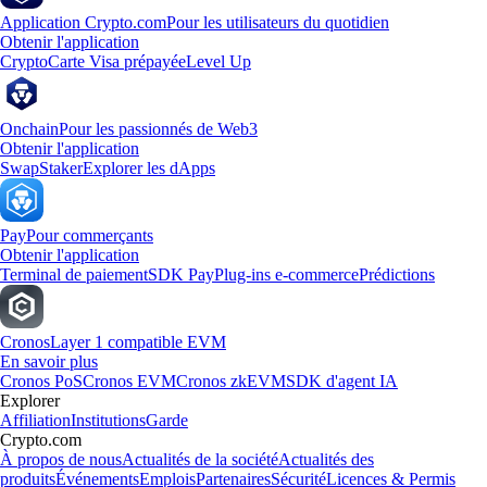
Application Crypto.com
Pour les utilisateurs du quotidien
Obtenir l'application
Crypto
Carte Visa prépayée
Level Up
Onchain
Pour les passionnés de Web3
Obtenir l'application
Swap
Staker
Explorer les dApps
Pay
Pour commerçants
Obtenir l'application
Terminal de paiement
SDK Pay
Plug-ins e-commerce
Prédictions
Cronos
Layer 1 compatible EVM
En savoir plus
Cronos PoS
Cronos EVM
Cronos zkEVM
SDK d'agent IA
Explorer
Affiliation
Institutions
Garde
Crypto.com
À propos de nous
Actualités de la société
Actualités des
produits
Événements
Emplois
Partenaires
Sécurité
Licences & Permis