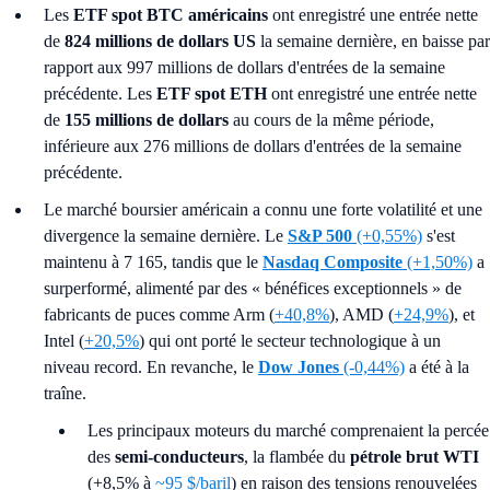
Les
ETF spot BTC américains
ont enregistré une entrée nette
de
824 millions de dollars US
la semaine dernière, en baisse par
rapport aux 997 millions de dollars d'entrées de la semaine
précédente. Les
ETF spot ETH
ont enregistré une entrée nette
de
155 millions de dollars
au cours de la même période,
inférieure aux 276 millions de dollars d'entrées de la semaine
précédente.
Le marché boursier américain a connu une forte volatilité et une
divergence la semaine dernière. Le
S&P 500
(+0,55%)
s'est
maintenu à 7 165, tandis que le
Nasdaq Composite
(+1,50%)
a
surperformé, alimenté par des « bénéfices exceptionnels » de
fabricants de puces comme Arm (
+40,8%
), AMD (
+24,9%
), et
Intel (
+20,5%
) qui ont porté le secteur technologique à un
niveau record. En revanche, le
Dow Jones
(-0,44%)
a été à la
traîne.
Les principaux moteurs du marché comprenaient la percée
des
semi-conducteurs
, la flambée du
pétrole brut WTI
(+8,5% à
~95 $/baril
) en raison des tensions renouvelées