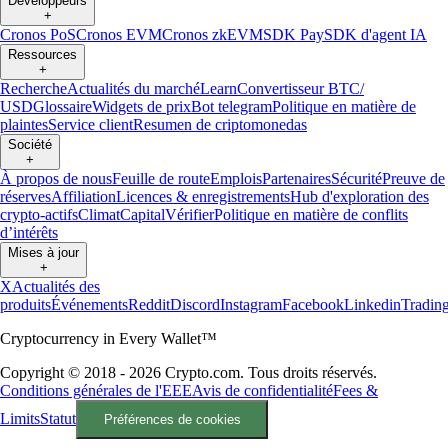
Développeurs
+
Cronos PoS
Cronos EVM
Cronos zkEVM
SDK Pay
SDK d'agent IA
Ressources
+
Recherche
Actualités du marché
Learn
Convertisseur BTC/
USD
Glossaire
Widgets de prix
Bot telegram
Politique en matière de
plaintes
Service client
Resumen de criptomonedas
Société
+
À propos de nous
Feuille de route
Emplois
Partenaires
Sécurité
Preuve de
réserves
Affiliation
Licences & enregistrements
Hub d'exploration des
crypto-actifs
Climat
Capital
Vérifier
Politique en matière de conflits
d’intérêts
Mises à jour
+
X
Actualités des
produits
Événements
Reddit
Discord
Instagram
Facebook
Linkedin
Tradin
Cryptocurrency in Every Wallet™
Copyright © 2018 - 2026 Crypto.com. Tous droits réservés.
Conditions générales de l'EEE
Avis de confidentialité
Fees &
Limits
Statut
Préférences de cookies