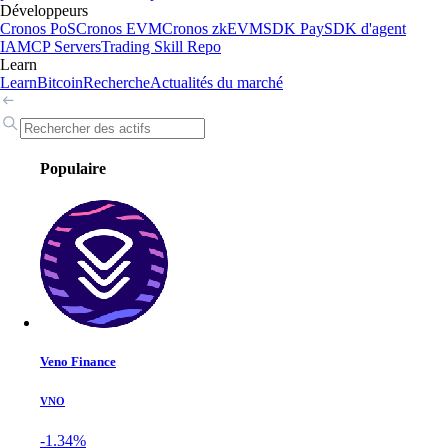
Développeurs
Cronos PoS
Cronos EVM
Cronos zkEVM
SDK Pay
SDK d'agent
IA
MCP Servers
Trading Skill Repo
Learn
Learn
Bitcoin
Recherche
Actualités du marché
Populaire
Veno Finance
VNO
-1.34%