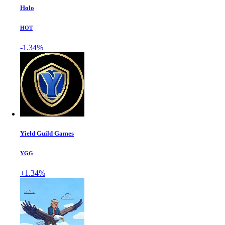
Holo
HOT
-1.34%
Yield Guild Games
YGG
+1.34%