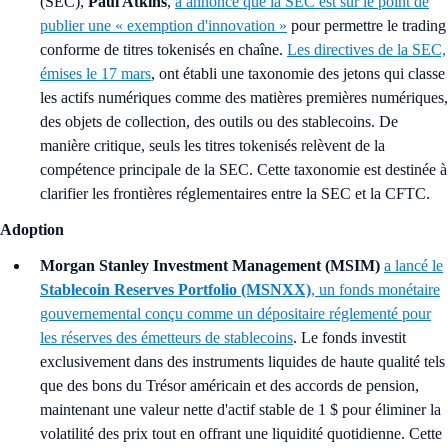
(SEC),
Paul Atkins
,
a annoncé que la SEC est sur le point de
publier une « exemption d'innovation »
pour permettre le trading
conforme de titres tokenisés en chaîne.
Les directives de la SEC,
émises le 17 mars
, ont établi une taxonomie des jetons qui classe
les actifs numériques comme des matières premières numériques,
des objets de collection, des outils ou des stablecoins. De
manière critique, seuls les titres tokenisés relèvent de la
compétence principale de la SEC. Cette taxonomie est destinée à
clarifier les frontières réglementaires entre la SEC et la CFTC.
Adoption
Morgan Stanley Investment Management (MSIM)
a lancé le
Stablecoin Reserves Portfolio (MSNXX)
, un fonds monétaire
gouvernemental conçu comme un dépositaire réglementé pour
les réserves des émetteurs de stablecoins
. Le fonds investit
exclusivement dans des instruments liquides de haute qualité tels
que des bons du Trésor américain et des accords de pension,
maintenant une valeur nette d'actif stable de 1 $ pour éliminer la
volatilité des prix tout en offrant une liquidité quotidienne. Cette