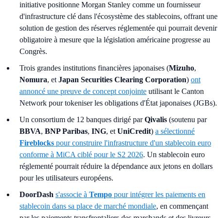
initiative positionne Morgan Stanley comme un fournisseur
d'infrastructure clé dans l'écosystème des stablecoins, offrant une
solution de gestion des réserves réglementée qui pourrait devenir
obligatoire à mesure que la législation américaine progresse au
Congrès.
Trois grandes institutions financières japonaises (
Mizuho
,
Nomura
, et
Japan Securities Clearing Corporation
)
ont
annoncé une preuve de concept conjointe
utilisant le Canton
Network pour tokeniser les obligations d'État japonaises (JGBs).
Un consortium de 12 banques dirigé par
Qivalis
(soutenu par
BBVA
,
BNP Paribas
,
ING
, et
UniCredit
)
a sélectionné
Fireblocks
pour construire l'infrastructure d'un stablecoin euro
conforme à MiCA ciblé pour le S2 2026
. Un stablecoin euro
réglementé pourrait réduire la dépendance aux jetons en dollars
pour les utilisateurs européens.
DoorDash
s'associe à
Tempo
pour intégrer les paiements en
stablecoin dans sa place de marché mondiale
, en commençant
par les paiements transfrontaliers des marchands et des livreurs.