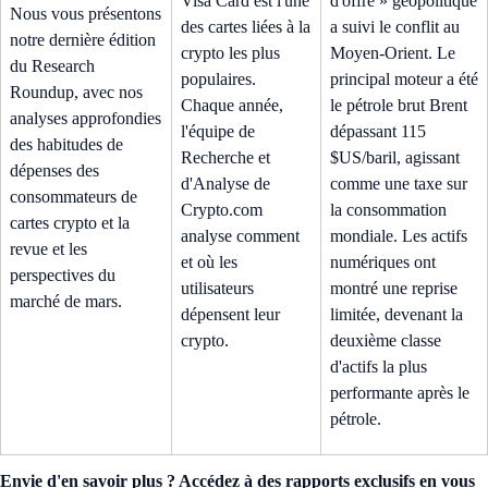
Visa Card est l'une
d'offre » géopolitique
Nous vous présentons
des cartes liées à la
a suivi le conflit au
notre dernière édition
crypto les plus
Moyen-Orient. Le
du Research
populaires.
principal moteur a été
Roundup, avec nos
Chaque année,
le pétrole brut Brent
analyses approfondies
l'équipe de
dépassant 115
des habitudes de
Recherche et
$US/baril, agissant
dépenses des
d'Analyse de
comme une taxe sur
consommateurs de
Crypto.com
la consommation
cartes crypto et la
analyse comment
mondiale. Les actifs
revue et les
et où les
numériques ont
perspectives du
utilisateurs
montré une reprise
marché de mars.
dépensent leur
limitée, devenant la
crypto.
deuxième classe
d'actifs la plus
performante après le
pétrole.
Envie d'en savoir plus ? Accédez à des rapports exclusifs en vous