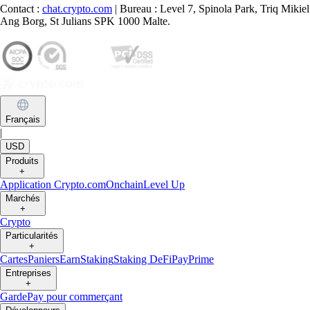
Contact :
chat.crypto.com
| Bureau : Level 7, Spinola Park, Triq Mikiel
Ang Borg, St Julians SPK 1000 Malte.
Français
|
USD
Produits
+
Application Crypto.com
Onchain
Level Up
Marchés
+
Crypto
Particularités
+
Cartes
Paniers
Earn
Staking
Staking DeFi
Pay
Prime
Entreprises
+
Garde
Pay pour commerçant