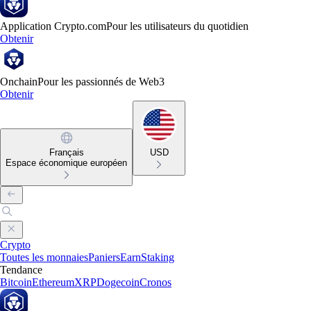
Application Crypto.com
Pour les utilisateurs du quotidien
Obtenir
Onchain
Pour les passionnés de Web3
Obtenir
Français
USD
Espace économique européen
Crypto
Toutes les monnaies
Paniers
Earn
Staking
Tendance
Bitcoin
Ethereum
XRP
Dogecoin
Cronos