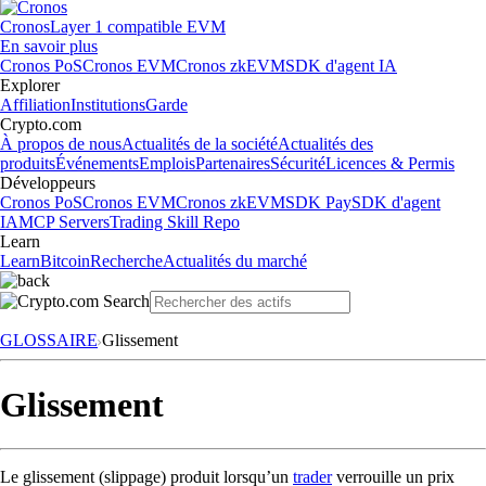
Cronos
Layer 1 compatible EVM
En savoir plus
Cronos PoS
Cronos EVM
Cronos zkEVM
SDK d'agent IA
Explorer
Affiliation
Institutions
Garde
Crypto.com
À propos de nous
Actualités de la société
Actualités des
produits
Événements
Emplois
Partenaires
Sécurité
Licences & Permis
Développeurs
Cronos PoS
Cronos EVM
Cronos zkEVM
SDK Pay
SDK d'agent
IA
MCP Servers
Trading Skill Repo
Learn
Learn
Bitcoin
Recherche
Actualités du marché
GLOSSAIRE
Glissement
Glissement
Le glissement (slippage) produit lorsqu’un
trader
verrouille un prix