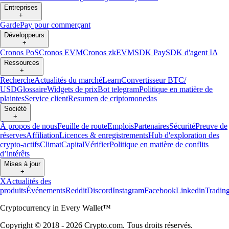
Entreprises
+
Garde
Pay pour commerçant
Développeurs
+
Cronos PoS
Cronos EVM
Cronos zkEVM
SDK Pay
SDK d'agent IA
Ressources
+
Recherche
Actualités du marché
Learn
Convertisseur BTC/
USD
Glossaire
Widgets de prix
Bot telegram
Politique en matière de
plaintes
Service client
Resumen de criptomonedas
Société
+
À propos de nous
Feuille de route
Emplois
Partenaires
Sécurité
Preuve de
réserves
Affiliation
Licences & enregistrements
Hub d'exploration des
crypto-actifs
Climat
Capital
Vérifier
Politique en matière de conflits
d’intérêts
Mises à jour
+
X
Actualités des
produits
Événements
Reddit
Discord
Instagram
Facebook
Linkedin
Tradin
Cryptocurrency in Every Wallet™
Copyright © 2018 - 2026 Crypto.com. Tous droits réservés.