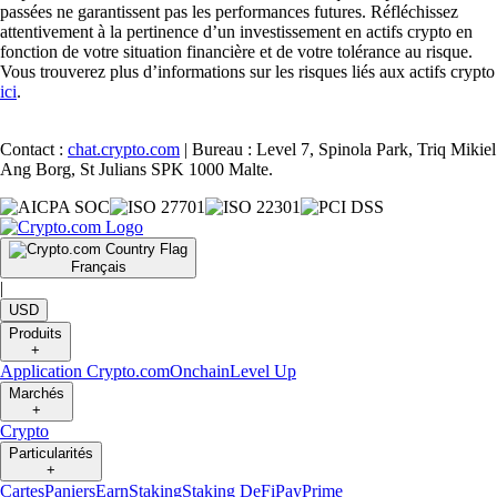
passées ne garantissent pas les performances futures. Réfléchissez
attentivement à la pertinence d’un investissement en actifs crypto en
fonction de votre situation financière et de votre tolérance au risque.
Vous trouverez plus d’informations sur les risques liés aux actifs crypto
ici
.
Contact :
chat.crypto.com
| Bureau : Level 7, Spinola Park, Triq Mikiel
Ang Borg, St Julians SPK 1000 Malte.
Français
|
USD
Produits
+
Application Crypto.com
Onchain
Level Up
Marchés
+
Crypto
Particularités
+
Cartes
Paniers
Earn
Staking
Staking DeFi
Pay
Prime