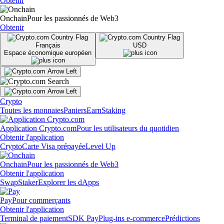
Obtenir
Onchain
Pour les passionnés de Web3
Obtenir
Français
USD
Espace économique européen
Crypto
Toutes les monnaies
Paniers
Earn
Staking
Application Crypto.com
Pour les utilisateurs du quotidien
Obtenir l'application
Crypto
Carte Visa prépayée
Level Up
Onchain
Pour les passionnés de Web3
Obtenir l'application
Swap
Staker
Explorer les dApps
Pay
Pour commerçants
Obtenir l'application
Terminal de paiement
SDK Pay
Plug-ins e-commerce
Prédictions