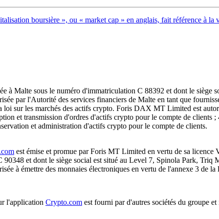
talisation boursière », ou « market cap » en anglais, fait référence à la 
ée à Malte sous le numéro d'immatriculation C 88392 et dont le siège s
risée par l'Autorité des services financiers de Malte en tant que fourni
la loi sur les marchés des actifs crypto. Foris DAX MT Limited est autori
ption et transmission d'ordres d'actifs crypto pour le compte de clients ;
nservation et administration d'actifs crypto pour le compte de clients.
.com
est émise et promue par Foris MT Limited en vertu de sa licence 
C 90348 et dont le siège social est situé au Level 7, Spinola Park, Tri
risée à émettre des monnaies électroniques en vertu de l'annexe 3 de la lo
r l'application
Crypto.com
est fourni par d'autres sociétés du groupe e