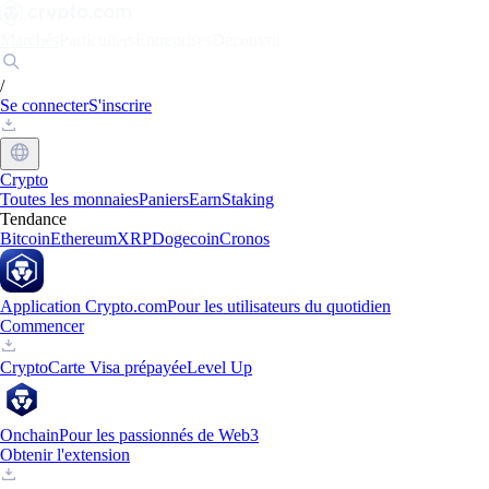
Marchés
Particuliers
Entreprises
Découvrir
/
Se connecter
S'inscrire
Crypto
Toutes les monnaies
Paniers
Earn
Staking
Tendance
Bitcoin
Ethereum
XRP
Dogecoin
Cronos
Application Crypto.com
Pour les utilisateurs du quotidien
Commencer
Crypto
Carte Visa prépayée
Level Up
Onchain
Pour les passionnés de Web3
Obtenir l'extension