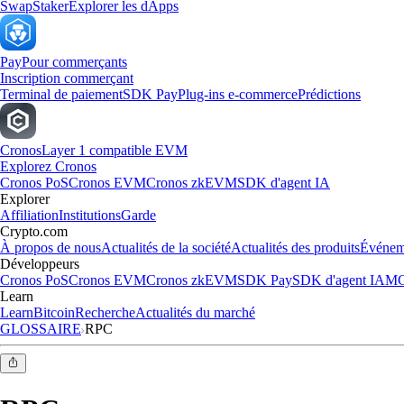
Swap
Staker
Explorer les dApps
Pay
Pour commerçants
Inscription commerçant
Terminal de paiement
SDK Pay
Plug-ins e-commerce
Prédictions
Cronos
Layer 1 compatible EVM
Explorez Cronos
Cronos PoS
Cronos EVM
Cronos zkEVM
SDK d'agent IA
Explorer
Affiliation
Institutions
Garde
Crypto.com
À propos de nous
Actualités de la société
Actualités des produits
Événem
Développeurs
Cronos PoS
Cronos EVM
Cronos zkEVM
SDK Pay
SDK d'agent IA
MC
Learn
Learn
Bitcoin
Recherche
Actualités du marché
GLOSSAIRE
RPC