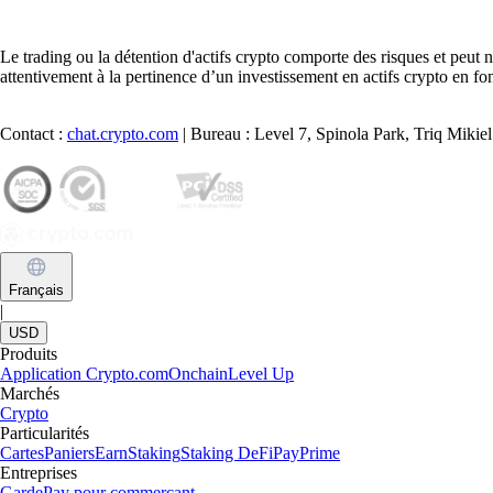
Le trading ou la détention d'actifs crypto comporte des risques et peut
attentivement à la pertinence d’un investissement en actifs crypto en fon
Contact :
chat.crypto.com
| Bureau : Level 7, Spinola Park, Triq Miki
Français
|
USD
Produits
Application Crypto.com
Onchain
Level Up
Marchés
Crypto
Particularités
Cartes
Paniers
Earn
Staking
Staking DeFi
Pay
Prime
Entreprises
Garde
Pay pour commerçant