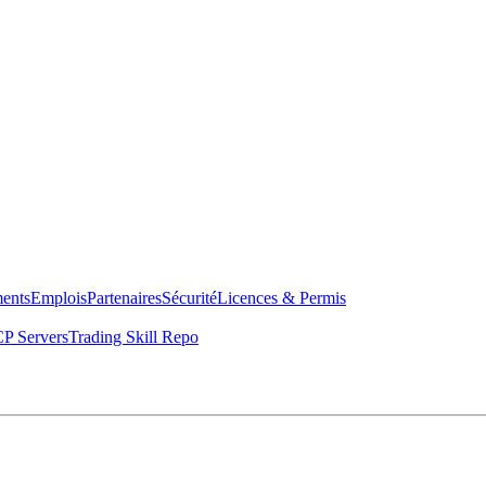
ents
Emplois
Partenaires
Sécurité
Licences & Permis
P Servers
Trading Skill Repo