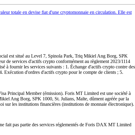
valeur totale en devise fiat d'une cryptomonnaie en circulation. Elle est
ocial est situé au Level 7, Spinola Park, Triq Mikiel Ang Borg, SPK
sseur de services d'actifs crypto conformément au règlement 2023/1114
sé à fournir les services suivants : 1. Échange d'actifs crypto contre des
 4. Exécution d'ordres d'actifs crypto pour le compte de clients ; 5.
Visa Principal Member (émission). Foris MT Limited est une société à
q Mikiel Ang Borg, SPK 1000, St. Julians, Malte, dûment agréée par la
i sur les institutions financières (institutions de monnaie électronique).
t ne fait pas partie des services réglementés de Foris DAX MT Limited