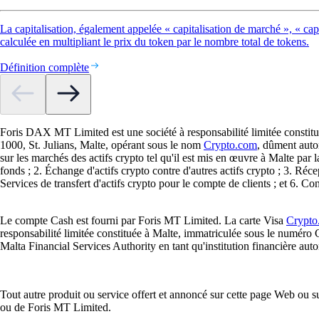
La capitalisation, également appelée « capitalisation de marché », « capi
calculée en multipliant le prix du token par le nombre total de tokens.
Définition complète
Foris DAX MT Limited est une société à responsabilité limitée constitu
1000, St. Julians, Malte, opérant sous le nom
Crypto.com
, dûment auto
sur les marchés des actifs crypto tel qu'il est mis en œuvre à Malte par 
fonds ; 2. Échange d'actifs crypto contre d'autres actifs crypto ; 3. Réce
Services de transfert d'actifs crypto pour le compte de clients ; et 6. Co
Le compte Cash est fourni par Foris MT Limited. La carte Visa
Crypto
responsabilité limitée constituée à Malte, immatriculée sous le numéro 
Malta Financial Services Authority en tant qu'institution financière auto
Tout autre produit ou service offert et annoncé sur cette page Web ou su
ou de Foris MT Limited.