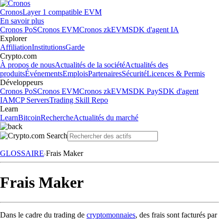
Cronos
Layer 1 compatible EVM
En savoir plus
Cronos PoS
Cronos EVM
Cronos zkEVM
SDK d'agent IA
Explorer
Affiliation
Institutions
Garde
Crypto.com
À propos de nous
Actualités de la société
Actualités des
produits
Événements
Emplois
Partenaires
Sécurité
Licences & Permis
Développeurs
Cronos PoS
Cronos EVM
Cronos zkEVM
SDK Pay
SDK d'agent
IA
MCP Servers
Trading Skill Repo
Learn
Learn
Bitcoin
Recherche
Actualités du marché
GLOSSAIRE
Frais Maker
Frais Maker
Dans le cadre du trading de
cryptomonnaies
, des frais sont facturés par