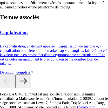
qui ne sont pas immédiatement exécutés, ajoutant ainsi de la liquidité
au carnet d’ordres d’une plateforme de trading.
Termes associés
Capitalisation
La capitalisation, également appelée « capitalisation de marché », «
capitalisation boursière », ou « market cap » en anglais, fait référence à
la valeur totale en devise fiat d'une cryptomonnaie en circulation. Elle
est calculée en multipliant le prix du token par le nombre total de
tokens.
Définition complète
Foris DAX MT Limited est une société à responsabilité limitée
constituée à Malte sous le numéro d'immatriculation C 88392 et dont le
siège social est situé au Level 7, Spinola Park, Triq Mikiel Ang Borg,
SPK 1000, St. Julians, Malte, opérant sous le nom
Crypto.com
,