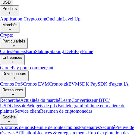
USD
Produits
+
Application Crypto.com
Onchain
Level Up
Marchés
+
Crypto
Particularités
+
Cartes
Paniers
Earn
Staking
Staking DeFi
Pay
Prime
Entreprises
+
Garde
Pay pour commerçant
Développeurs
+
Cronos PoS
Cronos EVM
Cronos zkEVM
SDK Pay
SDK d'agent IA
Ressources
+
Recherche
Actualités du marché
Learn
Convertisseur BTC/
USD
Glossaire
Widgets de prix
Bot telegram
Politique en matière de
plaintes
Service client
Resumen de criptomonedas
Société
+
À propos de nous
Feuille de route
Emplois
Partenaires
Sécurité
Preuve de
réserves
Affiliation
Licences & enregistrements
Hub d'exploration des