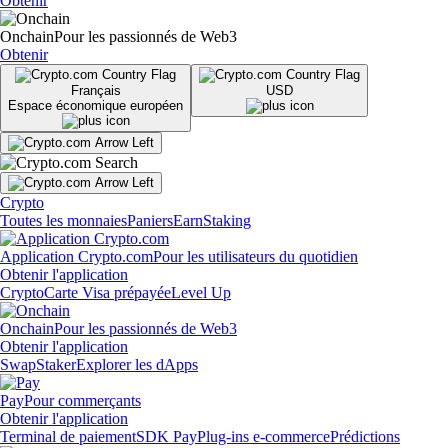
Obtenir
Onchain
Pour les passionnés de Web3
Obtenir
Français
USD
Espace économique européen
Crypto
Toutes les monnaies
Paniers
Earn
Staking
Application Crypto.com
Pour les utilisateurs du quotidien
Obtenir l'application
Crypto
Carte Visa prépayée
Level Up
Onchain
Pour les passionnés de Web3
Obtenir l'application
Swap
Staker
Explorer les dApps
Pay
Pour commerçants
Obtenir l'application
Terminal de paiement
SDK Pay
Plug-ins e-commerce
Prédictions