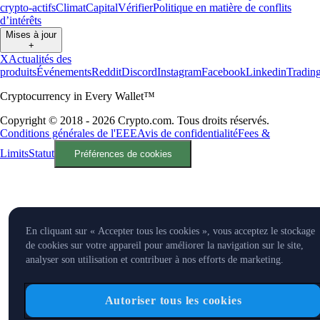
crypto-actifs
Climat
Capital
Vérifier
Politique en matière de conflits
d’intérêts
Mises à jour
+
X
Actualités des
produits
Événements
Reddit
Discord
Instagram
Facebook
Linkedin
Tradin
Cryptocurrency in Every Wallet™
Copyright © 2018 - 2026 Crypto.com. Tous droits réservés.
Conditions générales de l'EEE
Avis de confidentialité
Fees &
Limits
Statut
Préférences de cookies
En cliquant sur « Accepter tous les cookies », vous acceptez le stockage
de cookies sur votre appareil pour améliorer la navigation sur le site,
analyser son utilisation et contribuer à nos efforts de marketing.
Autoriser tous les cookies