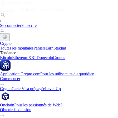
Marchés
Particuliers
Entreprises
Découvrir
/
Se connecter
S'inscrire
Crypto
Toutes les monnaies
Paniers
Earn
Staking
Tendance
Bitcoin
Ethereum
XRP
Dogecoin
Cronos
Application Crypto.com
Pour les utilisateurs du quotidien
Commencer
Crypto
Carte Visa prépayée
Level Up
Onchain
Pour les passionnés de Web3
Obtenir l'extension