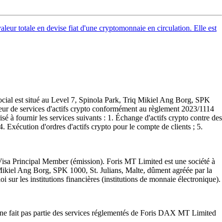
valeur totale en devise fiat d'une cryptomonnaie en circulation. Elle est
ocial est situé au Level 7, Spinola Park, Triq Mikiel Ang Borg, SPK
sseur de services d'actifs crypto conformément au règlement 2023/1114
sé à fournir les services suivants : 1. Échange d'actifs crypto contre des
 4. Exécution d'ordres d'actifs crypto pour le compte de clients ; 5.
Visa Principal Member (émission). Foris MT Limited est une société à
q Mikiel Ang Borg, SPK 1000, St. Julians, Malte, dûment agréée par la
i sur les institutions financières (institutions de monnaie électronique).
t ne fait pas partie des services réglementés de Foris DAX MT Limited