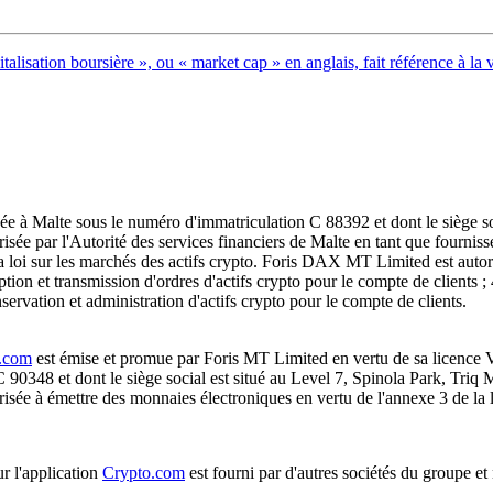
talisation boursière », ou « market cap » en anglais, fait référence à la 
ée à Malte sous le numéro d'immatriculation C 88392 et dont le siège s
risée par l'Autorité des services financiers de Malte en tant que fourni
la loi sur les marchés des actifs crypto. Foris DAX MT Limited est autori
ption et transmission d'ordres d'actifs crypto pour le compte de clients ;
nservation et administration d'actifs crypto pour le compte de clients.
.com
est émise et promue par Foris MT Limited en vertu de sa licence 
C 90348 et dont le siège social est situé au Level 7, Spinola Park, Tri
risée à émettre des monnaies électroniques en vertu de l'annexe 3 de la lo
r l'application
Crypto.com
est fourni par d'autres sociétés du groupe e