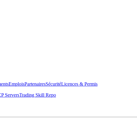
ents
Emplois
Partenaires
Sécurité
Licences & Permis
P Servers
Trading Skill Repo