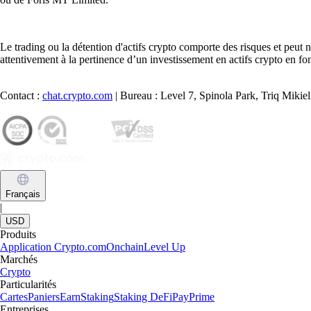
Le trading ou la détention d'actifs crypto comporte des risques et peut
attentivement à la pertinence d’un investissement en actifs crypto en fon
Contact :
chat.crypto.com
| Bureau : Level 7, Spinola Park, Triq Miki
Français
|
USD
Produits
Application Crypto.com
Onchain
Level Up
Marchés
Crypto
Particularités
Cartes
Paniers
Earn
Staking
Staking DeFi
Pay
Prime
Entreprises