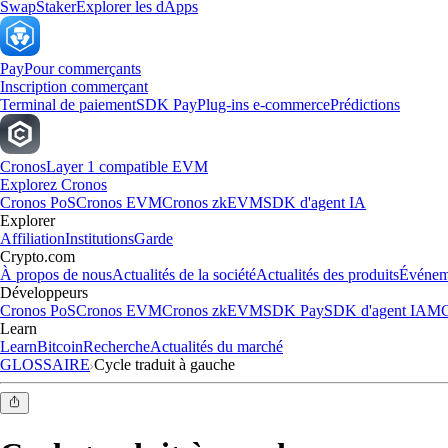
Swap
Staker
Explorer les dApps
Pay
Pour commerçants
Inscription commerçant
Terminal de paiement
SDK Pay
Plug-ins e-commerce
Prédictions
Cronos
Layer 1 compatible EVM
Explorez Cronos
Cronos PoS
Cronos EVM
Cronos zkEVM
SDK d'agent IA
Explorer
Affiliation
Institutions
Garde
Crypto.com
À propos de nous
Actualités de la société
Actualités des produits
Événem
Développeurs
Cronos PoS
Cronos EVM
Cronos zkEVM
SDK Pay
SDK d'agent IA
MC
Learn
Learn
Bitcoin
Recherche
Actualités du marché
GLOSSAIRE
Cycle traduit à gauche