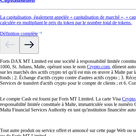
La capitalisation, également appelée « capitalisation de marché », « capi
calculée en multipliant le prix du token par le nombre total de tokens.
Définition complète
Foris DAX MT Limited est une société à responsabilité limitée constitu
1000, St. Julians, Malte, opérant sous le nom
Crypto.com
, dûment auto
sur les marchés des actifs crypto tel qu'il est mis en œuvre à Malte par 
fonds ; 2. Échange d'actifs crypto contre d'autres actifs crypto ; 3. Réce
Services de transfert d'actifs crypto pour le compte de clients ; et 6. Co
Le compte Cash est fourni par Foris MT Limited. La carte Visa
Crypto
responsabilité limitée constituée à Malte, immatriculée sous le numéro 
Malta Financial Services Authority en tant qu'institution financière auto
Tout autre produit ou service offert et annoncé sur cette page Web ou su
ou de Foris MT Limited.