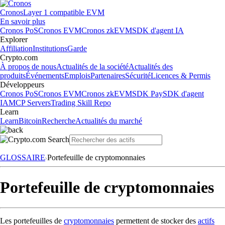
Cronos
Layer 1 compatible EVM
En savoir plus
Cronos PoS
Cronos EVM
Cronos zkEVM
SDK d'agent IA
Explorer
Affiliation
Institutions
Garde
Crypto.com
À propos de nous
Actualités de la société
Actualités des
produits
Événements
Emplois
Partenaires
Sécurité
Licences & Permis
Développeurs
Cronos PoS
Cronos EVM
Cronos zkEVM
SDK Pay
SDK d'agent
IA
MCP Servers
Trading Skill Repo
Learn
Learn
Bitcoin
Recherche
Actualités du marché
GLOSSAIRE
Portefeuille de cryptomonnaies
Portefeuille de cryptomonnaies
Les portefeuilles de
cryptomonnaies
permettent de stocker des
actifs