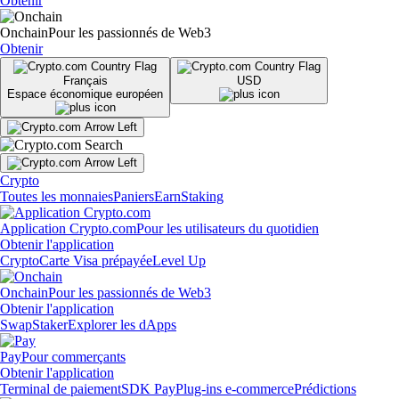
Obtenir
Onchain
Pour les passionnés de Web3
Obtenir
Français
USD
Espace économique européen
Crypto
Toutes les monnaies
Paniers
Earn
Staking
Application Crypto.com
Pour les utilisateurs du quotidien
Obtenir l'application
Crypto
Carte Visa prépayée
Level Up
Onchain
Pour les passionnés de Web3
Obtenir l'application
Swap
Staker
Explorer les dApps
Pay
Pour commerçants
Obtenir l'application
Terminal de paiement
SDK Pay
Plug-ins e-commerce
Prédictions