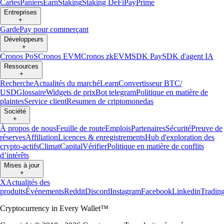
Cartes
Paniers
Earn
Staking
Staking DeFi
Pay
Prime
Entreprises
+
Garde
Pay pour commerçant
Développeurs
+
Cronos PoS
Cronos EVM
Cronos zkEVM
SDK Pay
SDK d'agent IA
Ressources
+
Recherche
Actualités du marché
Learn
Convertisseur BTC/
USD
Glossaire
Widgets de prix
Bot telegram
Politique en matière de
plaintes
Service client
Resumen de criptomonedas
Société
+
À propos de nous
Feuille de route
Emplois
Partenaires
Sécurité
Preuve de
réserves
Affiliation
Licences & enregistrements
Hub d'exploration des
crypto-actifs
Climat
Capital
Vérifier
Politique en matière de conflits
d’intérêts
Mises à jour
+
X
Actualités des
produits
Événements
Reddit
Discord
Instagram
Facebook
Linkedin
Tradin
Cryptocurrency in Every Wallet™