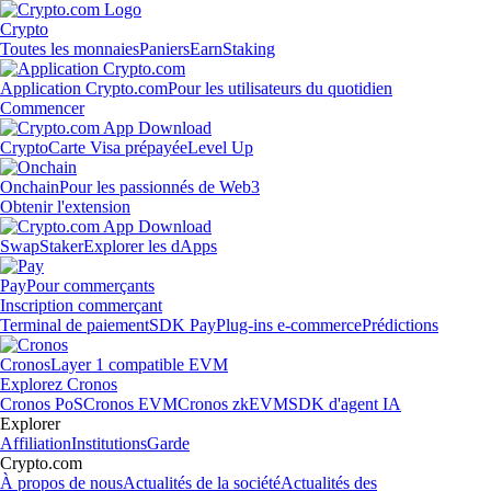
Crypto
Toutes les monnaies
Paniers
Earn
Staking
Application Crypto.com
Pour les utilisateurs du quotidien
Commencer
Crypto
Carte Visa prépayée
Level Up
Onchain
Pour les passionnés de Web3
Obtenir l'extension
Swap
Staker
Explorer les dApps
Pay
Pour commerçants
Inscription commerçant
Terminal de paiement
SDK Pay
Plug-ins e-commerce
Prédictions
Cronos
Layer 1 compatible EVM
Explorez Cronos
Cronos PoS
Cronos EVM
Cronos zkEVM
SDK d'agent IA
Explorer
Affiliation
Institutions
Garde
Crypto.com
À propos de nous
Actualités de la société
Actualités des