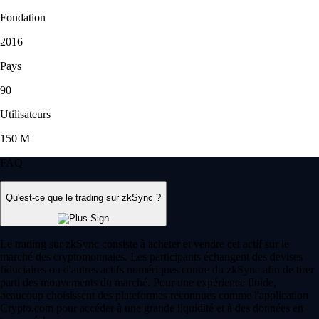
Fondation
2016
Pays
90
Utilisateurs
150 M
FAQ
Qu'est-ce que le trading sur zkSync ?
Le trading sur zkSync consiste à acheter et vendre cet actif sur le
marché des cryptomonnaies. Les participants échangent des devises
fiduciaires ou d'autres actifs numériques contre du zkSync afin de tirer
parti des mouvements du marché. Pour une expérience fluide,
beaucoup choisissent des plateformes reconnues comme l'application
Crypto.com pour accéder à une grande liquidité et à des données en