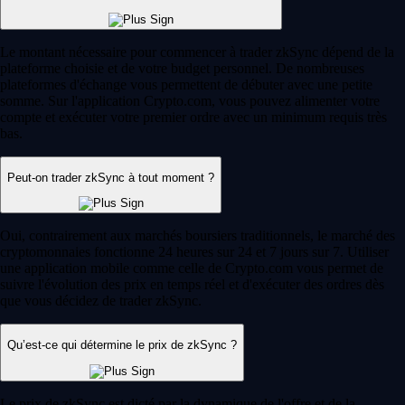
Le montant nécessaire pour commencer à trader zkSync dépend de la
plateforme choisie et de votre budget personnel. De nombreuses
plateformes d'échange vous permettent de débuter avec une petite
somme. Sur l'application Crypto.com, vous pouvez alimenter votre
compte et exécuter votre premier ordre avec un minimum requis très
bas.
Peut-on trader zkSync à tout moment ?
Oui, contrairement aux marchés boursiers traditionnels, le marché des
cryptomonnaies fonctionne 24 heures sur 24 et 7 jours sur 7. Utiliser
une application mobile comme celle de Crypto.com vous permet de
suivre l'évolution des prix en temps réel et d'exécuter des ordres dès
que vous décidez de trader zkSync.
Qu’est-ce qui détermine le prix de zkSync ?
Le prix de zkSync est dicté par la dynamique de l'offre et de la