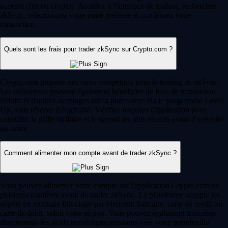
accepté (fiat ou crypto). Accédez à l'interface de trading, recherchez
zkSync, sélectionnez votre paire préférée et confirmez votre
transaction.
Quels sont les frais pour trader zkSync sur Crypto.com ?
Crypto.com propose des tarifs compétitifs pour le trading de zkSync.
Les utilisateurs peuvent également bénéficier de frais de transaction
réduits et d'autres avantages sur la plateforme via le programme Level
Up, sous réserve d'éligibilité. Vérifiez toujours l'application pour
consulter la grille tarifaire et le spread les plus récents avant d'exécuter
un ordre.
Comment alimenter mon compte avant de trader zkSync ?
Vous pouvez alimenter votre compte sur l'application Crypto.com de
plusieurs manières avant de trader zkSync. La plateforme accepte les
dépôts en monnaie fiduciaire par virement bancaire, carte de crédit ou
carte de débit, selon votre région. Vous pouvez également transférer
directement des actifs numériques existants vers votre portefeuille