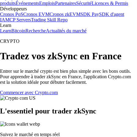
produits
Événements
Emplois
Partenaires
Sécurité
Licences & Permis
Développeurs
Cronos PoS
Cronos EVM
Cronos zkEVM
SDK Pay
SDK d'agent
IA
MCP Servers
Trading Skill Repo
Learn
Learn
Bitcoin
Recherche
Actualités du marché
CRYPTO
Tradez vos zkSync en France
Entrer sur le marché crypto est bien plus simple avec les bons outils.
Pour apprendre à trader zkSync en France, l'application Crypto.com
est la solution idéale pour débuter facilement.
Commencer avec Crypto.com
L'essentiel pour trader zkSync
Suivez le marché en temps réel