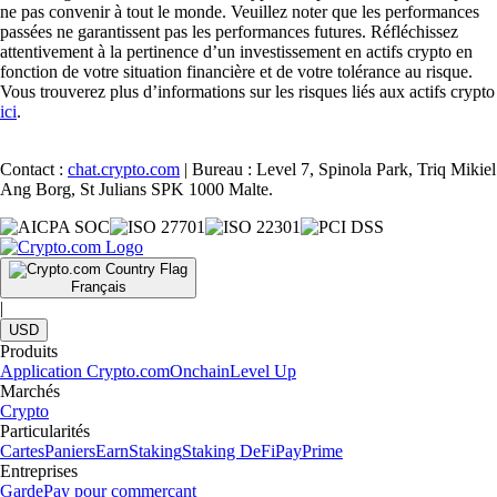
ne pas convenir à tout le monde. Veuillez noter que les performances
passées ne garantissent pas les performances futures. Réfléchissez
attentivement à la pertinence d’un investissement en actifs crypto en
fonction de votre situation financière et de votre tolérance au risque.
Vous trouverez plus d’informations sur les risques liés aux actifs crypto
ici
.
Contact :
chat.crypto.com
| Bureau : Level 7, Spinola Park, Triq Mikiel
Ang Borg, St Julians SPK 1000 Malte.
Français
|
USD
Produits
Application Crypto.com
Onchain
Level Up
Marchés
Crypto
Particularités
Cartes
Paniers
Earn
Staking
Staking DeFi
Pay
Prime
Entreprises
Garde
Pay pour commerçant