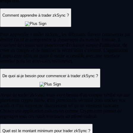
temps réel.
Comment apprendre à trader zkSync ?
Pour apprendre à trader zkSync, les débutants doivent commencer par
étudier l'actif et comprendre la dynamique du marché. Ensuite, il
convient de choisir une plateforme d'échange simple d'utilisation, de
créer un compte et de finaliser la vérification d'identité. L'application
Crypto.com offre un point d'entrée accessible avec une interface
intuitive pour les nouveaux utilisateurs.
De quoi ai-je besoin pour commencer à trader zkSync ?
Avant de trader zkSync, vous avez besoin d'un compte vérifié sur une
plateforme crypto fiable, d'un portefeuille sécurisé pour stocker vos
actifs et d'un moyen de financement tel qu'un virement bancaire.
Choisir une application tout-en-un comme Crypto.com permet de
regrouper tous ces outils essentiels au même endroit.
Quel est le montant minimum pour trader zkSync ?