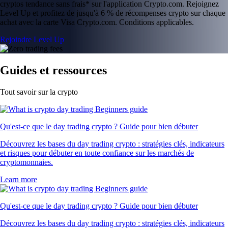
cryptos tendance sans frais* sur l'application Crypto.com. Rejoignez
Level Up et profitez de jusqu'à 6 % de récompenses crypto sur chaque
achat avec la carte Visa Crypto.com. Conditions applicables.
Rejoindre Level Up
Guides et ressources
Tout savoir sur la crypto
Qu'est-ce que le day trading crypto ? Guide pour bien débuter
Découvrez les bases du day trading crypto : stratégies clés, indicateurs
et risques pour débuter en toute confiance sur les marchés de
cryptomonnaies.
Learn more
Qu'est-ce que le day trading crypto ? Guide pour bien débuter
Découvrez les bases du day trading crypto : stratégies clés, indicateurs