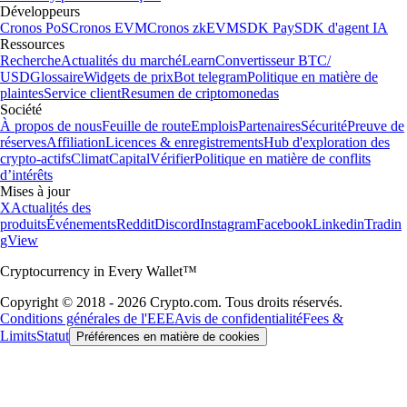
Développeurs
Cronos PoS
Cronos EVM
Cronos zkEVM
SDK Pay
SDK d'agent IA
Ressources
Recherche
Actualités du marché
Learn
Convertisseur BTC/
USD
Glossaire
Widgets de prix
Bot telegram
Politique en matière de
plaintes
Service client
Resumen de criptomonedas
Société
À propos de nous
Feuille de route
Emplois
Partenaires
Sécurité
Preuve de
réserves
Affiliation
Licences & enregistrements
Hub d'exploration des
crypto-actifs
Climat
Capital
Vérifier
Politique en matière de conflits
d’intérêts
Mises à jour
X
Actualités des
produits
Événements
Reddit
Discord
Instagram
Facebook
Linkedin
Tradin
gView
Cryptocurrency in Every Wallet™
Copyright © 2018 - 2026 Crypto.com. Tous droits réservés.
Conditions générales de l'EEE
Avis de confidentialité
Fees &
Limits
Statut
Préférences en matière de cookies