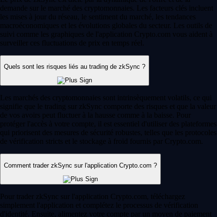
demande sur le marché des cryptomonnaies. Les facteurs clés incluent
les mises à jour du réseau, le sentiment du marché, les tendances
macroéconomiques et les évolutions globales du secteur. Les outils de
suivi comme les graphiques de l'application Crypto.com vous aident à
surveiller ces fluctuations de prix en temps réel.
Quels sont les risques liés au trading de zkSync ?
Les marchés des cryptomonnaies sont intrinsèquement volatils, ce qui
signifie que le trading sur zkSync comporte des risques et que la valeur
de vos avoirs peut fluctuer à la hausse comme à la baisse. Pour
protéger l'accès à votre compte, il est essentiel d'utiliser des plateformes
qui priorisent des mesures de sécurité robustes, telles que les protocoles
de vérification stricts et le stockage à froid fournis par Crypto.com.
Comment trader zkSync sur l'application Crypto.com ?
Pour trader zkSync sur l'application Crypto.com, téléchargez
simplement l'application et complétez le processus de vérification
d'identité. Ensuite, alimentez votre compte par un moyen de paiement