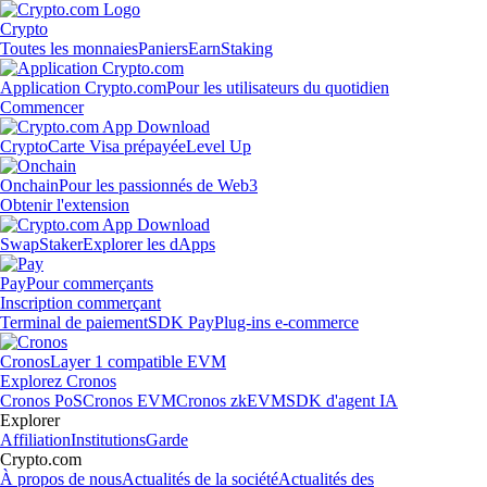
Crypto
Toutes les monnaies
Paniers
Earn
Staking
Application Crypto.com
Pour les utilisateurs du quotidien
Commencer
Crypto
Carte Visa prépayée
Level Up
Onchain
Pour les passionnés de Web3
Obtenir l'extension
Swap
Staker
Explorer les dApps
Pay
Pour commerçants
Inscription commerçant
Terminal de paiement
SDK Pay
Plug-ins e-commerce
Cronos
Layer 1 compatible EVM
Explorez Cronos
Cronos PoS
Cronos EVM
Cronos zkEVM
SDK d'agent IA
Explorer
Affiliation
Institutions
Garde
Crypto.com
À propos de nous
Actualités de la société
Actualités des