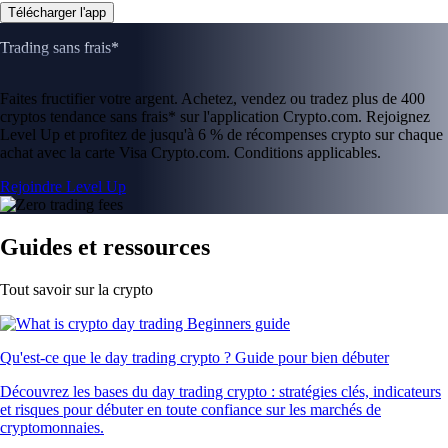
Télécharger l'app
Trading sans frais*
Faites fructifier votre argent. Achetez, vendez ou tradez plus de 400
cryptos tendance sans frais* sur l'application Crypto.com. Rejoignez
Level Up et profitez de jusqu'à 6 % de récompenses crypto sur chaque
achat avec la carte Visa Crypto.com. Conditions applicables.
Rejoindre Level Up
Guides et ressources
Tout savoir sur la crypto
Qu'est-ce que le day trading crypto ? Guide pour bien débuter
Découvrez les bases du day trading crypto : stratégies clés, indicateurs
et risques pour débuter en toute confiance sur les marchés de
cryptomonnaies.