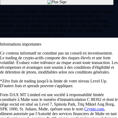
Vous pouvez alimenter votre compte sur l'application Crypto.com de
plusieurs manières avant de trader Cronos zkEVM CRO. La
plateforme accepte les dépôts en monnaie fiduciaire par virement
bancaire, carte de crédit ou carte de débit, selon votre région. Vous
pouvez également transférer directement des actifs numériques
existants vers votre portefeuille crypto.
Informations importantes
Ce contenu informatif ne constitue pas un conseil en investissement.
Le trading de crypto-actifs comporte des risques élevés et une forte
volatilité. Évaluez votre tolérance au risque avant toute transaction. Les
récompenses et avantages sont soumis à des conditions d'éligibilité et
de détention de jetons, modifiables selon nos conditions générales.
*Zéro frais de trading jusqu'à la limite de votre niveau Level Up.
D'autres frais et spreads peuvent s'appliquer.
Foris DAX MT Limited est une société à responsabilité limitée
constituée à Malte sous le numéro d'immatriculation C 88392 et dont le
siège social est situé au Level 7, Spinola Park, Triq Mikiel Ang Borg,
SPK 1000, St. Julians, Malte, opérant sous le nom
Crypto.com
,
dûment autorisée par l'Autorité des services financiers de Malte en tant