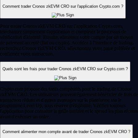
Comment trader Cronos zkEVM CRO sur l'application Crypto.com ?
Pour trader Cronos zkEVM CRO sur l'application Crypto.com,
téléchargez simplement l'application et complétez le processus de
vérification d'identité. Ensuite, alimentez votre compte par un moyen
de paiement accepté (fiat ou crypto). Accédez à l'interface de trading,
recherchez Cronos zkEVM CRO, sélectionnez votre paire préférée et
confirmez votre transaction.
Quels sont les frais pour trader Cronos zkEVM CRO sur Crypto.com ?
Crypto.com propose des tarifs compétitifs pour le trading de Cronos
zkEVM CRO. Les utilisateurs peuvent également bénéficier de frais de
transaction réduits et d'autres avantages sur la plateforme via le
programme Level Up, sous réserve d'éligibilité. Vérifiez toujours
l'application pour consulter la grille tarifaire et le spread les plus récents
avant d'exécuter un ordre.
Comment alimenter mon compte avant de trader Cronos zkEVM CRO ?