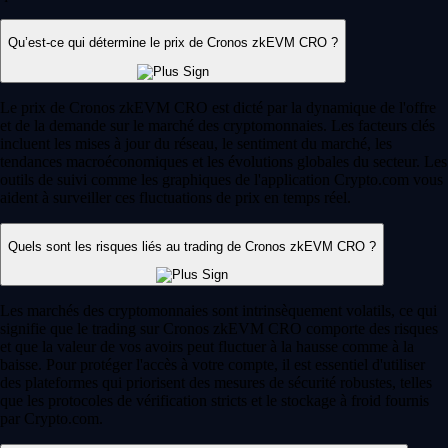
Qu’est-ce qui détermine le prix de Cronos zkEVM CRO ?
Le prix de Cronos zkEVM CRO est dicté par la dynamique de l'offre
et de la demande sur le marché des cryptomonnaies. Les facteurs clés
incluent les mises à jour du réseau, le sentiment du marché, les
tendances macroéconomiques et les évolutions globales du secteur. Les
outils de suivi comme les graphiques de l'application Crypto.com vous
aident à surveiller ces fluctuations de prix en temps réel.
Quels sont les risques liés au trading de Cronos zkEVM CRO ?
Les marchés des cryptomonnaies sont intrinsèquement volatils, ce qui
signifie que le trading sur Cronos zkEVM CRO comporte des risques
et que la valeur de vos avoirs peut fluctuer à la hausse comme à la
baisse. Pour protéger l'accès à votre compte, il est essentiel d'utiliser
des plateformes qui priorisent des mesures de sécurité robustes, telles
que les protocoles de vérification stricts et le stockage à froid fournis
par Crypto.com.