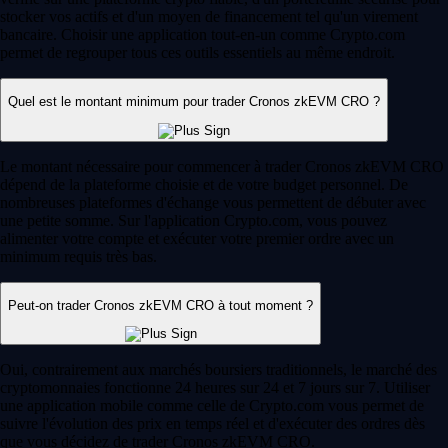
stocker vos actifs et d'un moyen de financement tel qu'un virement
bancaire. Choisir une application tout-en-un comme Crypto.com
permet de regrouper tous ces outils essentiels au même endroit.
Quel est le montant minimum pour trader Cronos zkEVM CRO ?
Le montant nécessaire pour commencer à trader Cronos zkEVM CRO
dépend de la plateforme choisie et de votre budget personnel. De
nombreuses plateformes d'échange vous permettent de débuter avec
une petite somme. Sur l'application Crypto.com, vous pouvez
alimenter votre compte et exécuter votre premier ordre avec un
minimum requis très bas.
Peut-on trader Cronos zkEVM CRO à tout moment ?
Oui, contrairement aux marchés boursiers traditionnels, le marché des
cryptomonnaies fonctionne 24 heures sur 24 et 7 jours sur 7. Utiliser
une application mobile comme celle de Crypto.com vous permet de
suivre l'évolution des prix en temps réel et d'exécuter des ordres dès
que vous décidez de trader Cronos zkEVM CRO.