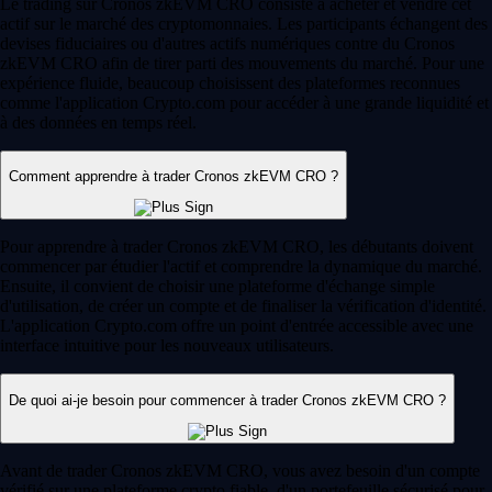
Le trading sur Cronos zkEVM CRO consiste à acheter et vendre cet
actif sur le marché des cryptomonnaies. Les participants échangent des
devises fiduciaires ou d'autres actifs numériques contre du Cronos
zkEVM CRO afin de tirer parti des mouvements du marché. Pour une
expérience fluide, beaucoup choisissent des plateformes reconnues
comme l'application Crypto.com pour accéder à une grande liquidité et
à des données en temps réel.
Comment apprendre à trader Cronos zkEVM CRO ?
Pour apprendre à trader Cronos zkEVM CRO, les débutants doivent
commencer par étudier l'actif et comprendre la dynamique du marché.
Ensuite, il convient de choisir une plateforme d'échange simple
d'utilisation, de créer un compte et de finaliser la vérification d'identité.
L'application Crypto.com offre un point d'entrée accessible avec une
interface intuitive pour les nouveaux utilisateurs.
De quoi ai-je besoin pour commencer à trader Cronos zkEVM CRO ?
Avant de trader Cronos zkEVM CRO, vous avez besoin d'un compte
vérifié sur une plateforme crypto fiable, d'un portefeuille sécurisé pour