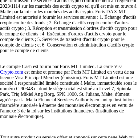
que fournisseur de services d'actifs crypto conformément au règlement
2023/1114 sur les marchés des actifs crypto tel qu'il est mis en œuvre à
Malte par la loi sur les marchés des actifs crypto. Foris DAX MT
Limited est autorisé à fournir les services suivants : 1. Échange d'actifs
crypto contre des fonds ; 2. Échange d'actifs crypto contre d'autres
actifs crypto ; 3. Réception et transmission d'ordres d'actifs crypto pour
le compte de clients ; 4. Exécution d'ordres d'actifs crypto pour le
compte de clients ; 5. Services de transfert d'actifs crypto pour le
compte de clients ; et 6. Conservation et administration d'actifs crypto
pour le compte de clients.
Le compte Cash est fourni par Foris MT Limited. La carte Visa
Crypto.com
est émise et promue par Foris MT Limited en vertu de sa
licence Visa Principal Member (émission). Foris MT Limited est une
société à responsabilité limitée constituée à Malte, immatriculée sous le
numéro C 90348 et dont le siège social est situé au Level 7, Spinola
Park, Triq Mikiel Ang Borg, SPK 1000, St. Julians, Malte, dûment
agréée par la Malta Financial Services Authority en tant qu'institution
financière autorisée à émettre des monnaies électroniques en vertu de
l'annexe 3 de la loi sur les institutions financières (institutions de
monnaie électronique).
Tout autre produit ou service offert et annoncé sur cette page Web ou