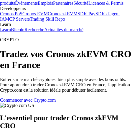
produits
Événements
Emplois
Partenaires
Sécurité
Licences & Permis
Développeurs
Cronos PoS
Cronos EVM
Cronos zkEVM
SDK Pay
SDK d'agent
IA
MCP Servers
Trading Skill Repo
Learn
Learn
Bitcoin
Recherche
Actualités du marché
CRYPTO
Tradez vos Cronos zkEVM CRO
en France
Entrer sur le marché crypto est bien plus simple avec les bons outils.
Pour apprendre à trader Cronos zkEVM CRO en France, l'application
Crypto.com est la solution idéale pour débuter facilement.
Commencer avec Crypto.com
L'essentiel pour trader Cronos zkEVM
CRO