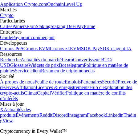
Application Crypto.com
Onchain
Level Up
Marchés
Crypto
Particularités
Cartes
Paniers
Earn
Staking
Staking DeFi
Pay
Prime
Entreprises
Garde
Pay pour commerçant
Développeurs
Cronos PoS
Cronos EVM
Cronos zkEVM
SDK Pay
SDK d'agent IA
Ressources
Recherche
Actualités du marché
Learn
Convertisseur BTC/
USD
Glossaire
Widgets de prix
Bot telegram
Politique en matière de
plaintes
Service client
Resumen de criptomonedas
Société
À propos de nous
Feuille de route
Emplois
Partenaires
Sécurité
Preuve de
réserves
Affiliation
Licences & enregistrements
Hub d'exploration des
crypto-actifs
Climat
Capital
Vérifier
Politique en matière de conflits
d’intérêts
Mises à jour
X
Actualités des
produits
Événements
Reddit
Discord
Instagram
Facebook
Linkedin
Tradin
gView
Cryptocurrency in Every Wallet™