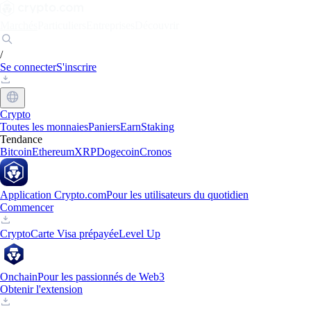
Marchés
Particuliers
Entreprises
Découvrir
/
Se connecter
S'inscrire
Crypto
Toutes les monnaies
Paniers
Earn
Staking
Tendance
Bitcoin
Ethereum
XRP
Dogecoin
Cronos
Application Crypto.com
Pour les utilisateurs du quotidien
Commencer
Crypto
Carte Visa prépayée
Level Up
Onchain
Pour les passionnés de Web3
Obtenir l'extension