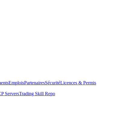
ents
Emplois
Partenaires
Sécurité
Licences & Permis
P Servers
Trading Skill Repo