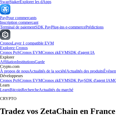
Swap
Staker
Explorer les dApps
Pay
Pour commerçants
Inscription commerçant
Terminal de paiement
SDK Pay
Plug-ins e-commerce
Prédictions
Cronos
Layer 1 compatible EVM
Explorez Cronos
Cronos PoS
Cronos EVM
Cronos zkEVM
SDK d'agent IA
Explorer
Affiliation
Institutions
Garde
Crypto.com
À propos de nous
Actualités de la société
Actualités des produits
Événem
Développeurs
Cronos PoS
Cronos EVM
Cronos zkEVM
SDK Pay
SDK d'agent IA
MC
Learn
Learn
Bitcoin
Recherche
Actualités du marché
CRYPTO
Tradez vos ZetaChain en France