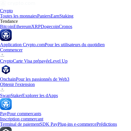
Crypto
Toutes les monnaies
Paniers
Earn
Staking
Tendance
Bitcoin
Ethereum
XRP
Dogecoin
Cronos
Application Crypto.com
Pour les utilisateurs du quotidien
Commencer
Crypto
Carte Visa prépayée
Level Up
Onchain
Pour les passionnés de Web3
Obtenir l'extension
Swap
Staker
Explorer les dApps
Pay
Pour commerçants
Inscription commerçant
Terminal de paiement
SDK Pay
Plug-ins e-commerce
Prédictions