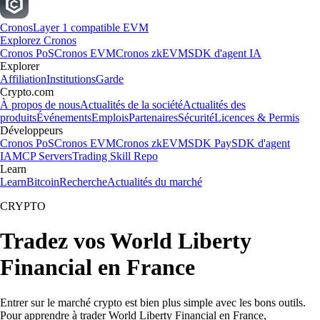
Cronos
Layer 1 compatible EVM
Explorez Cronos
Cronos PoS
Cronos EVM
Cronos zkEVM
SDK d'agent IA
Explorer
Affiliation
Institutions
Garde
Crypto.com
À propos de nous
Actualités de la société
Actualités des
produits
Événements
Emplois
Partenaires
Sécurité
Licences & Permis
Développeurs
Cronos PoS
Cronos EVM
Cronos zkEVM
SDK Pay
SDK d'agent
IA
MCP Servers
Trading Skill Repo
Learn
Learn
Bitcoin
Recherche
Actualités du marché
CRYPTO
Tradez vos World Liberty
Financial en France
Entrer sur le marché crypto est bien plus simple avec les bons outils.
Pour apprendre à trader World Liberty Financial en France,