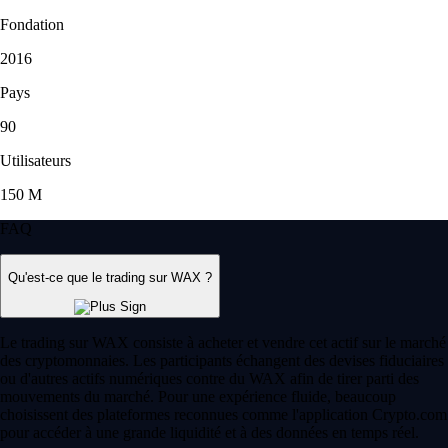
Fondation
2016
Pays
90
Utilisateurs
150 M
FAQ
Qu'est-ce que le trading sur WAX ?
Le trading sur WAX consiste à acheter et vendre cet actif sur le marché
des cryptomonnaies. Les participants échangent des devises fiduciaires
ou d'autres actifs numériques contre du WAX afin de tirer parti des
mouvements du marché. Pour une expérience fluide, beaucoup
choisissent des plateformes reconnues comme l'application Crypto.com
pour accéder à une grande liquidité et à des données en temps réel.