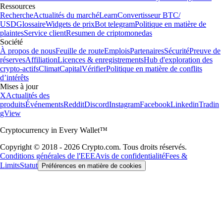
Ressources
Recherche
Actualités du marché
Learn
Convertisseur BTC/
USD
Glossaire
Widgets de prix
Bot telegram
Politique en matière de
plaintes
Service client
Resumen de criptomonedas
Société
À propos de nous
Feuille de route
Emplois
Partenaires
Sécurité
Preuve de
réserves
Affiliation
Licences & enregistrements
Hub d'exploration des
crypto-actifs
Climat
Capital
Vérifier
Politique en matière de conflits
d’intérêts
Mises à jour
X
Actualités des
produits
Événements
Reddit
Discord
Instagram
Facebook
Linkedin
Tradin
gView
Cryptocurrency in Every Wallet™
Copyright © 2018 - 2026 Crypto.com. Tous droits réservés.
Conditions générales de l'EEE
Avis de confidentialité
Fees &
Limits
Statut
Préférences en matière de cookies