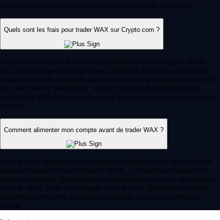
sélectionnez votre paire préférée et confirmez votre transaction.
Quels sont les frais pour trader WAX sur Crypto.com ?
Crypto.com propose des tarifs compétitifs pour le trading de WAX.
Les utilisateurs peuvent également bénéficier de frais de transaction
réduits et d'autres avantages sur la plateforme via le programme Level
Up, sous réserve d'éligibilité. Vérifiez toujours l'application pour
consulter la grille tarifaire et le spread les plus récents avant d'exécuter
un ordre.
Comment alimenter mon compte avant de trader WAX ?
Vous pouvez alimenter votre compte sur l'application Crypto.com de
plusieurs manières avant de trader WAX. La plateforme accepte les
dépôts en monnaie fiduciaire par virement bancaire, carte de crédit ou
carte de débit, selon votre région. Vous pouvez également transférer
directement des actifs numériques existants vers votre portefeuille
crypto.