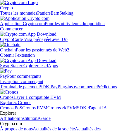
Crypto
Toutes les monnaies
Paniers
Earn
Staking
Application Crypto.com
Pour les utilisateurs du quotidien
Commencer
Crypto
Carte Visa prépayée
Level Up
Onchain
Pour les passionnés de Web3
Obtenir l'extension
Swap
Staker
Explorer les dApps
Pay
Pour commerçants
Inscription commerçant
Terminal de paiement
SDK Pay
Plug-ins e-commerce
Prédictions
Cronos
Layer 1 compatible EVM
Explorez Cronos
Cronos PoS
Cronos EVM
Cronos zkEVM
SDK d'agent IA
Explorer
Affiliation
Institutions
Garde
Crypto.com
À propos de nous
Actualités de la société
Actualités des