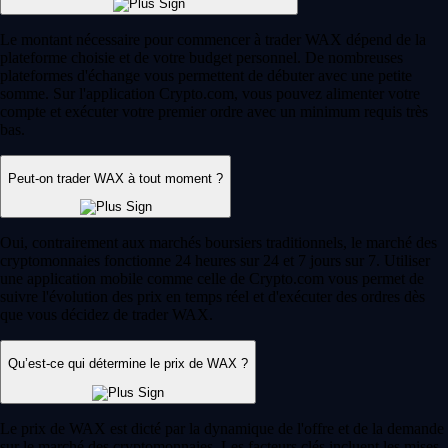
Le montant nécessaire pour commencer à trader WAX dépend de la
plateforme choisie et de votre budget personnel. De nombreuses
plateformes d'échange vous permettent de débuter avec une petite
somme. Sur l'application Crypto.com, vous pouvez alimenter votre
compte et exécuter votre premier ordre avec un minimum requis très
bas.
Peut-on trader WAX à tout moment ?
Oui, contrairement aux marchés boursiers traditionnels, le marché des
cryptomonnaies fonctionne 24 heures sur 24 et 7 jours sur 7. Utiliser
une application mobile comme celle de Crypto.com vous permet de
suivre l'évolution des prix en temps réel et d'exécuter des ordres dès
que vous décidez de trader WAX.
Qu’est-ce qui détermine le prix de WAX ?
Le prix de WAX est dicté par la dynamique de l'offre et de la demande
sur le marché des cryptomonnaies. Les facteurs clés incluent les mises