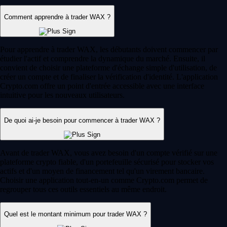
Comment apprendre à trader WAX ?
Pour apprendre à trader WAX, les débutants doivent commencer par
étudier l'actif et comprendre la dynamique du marché. Ensuite, il
convient de choisir une plateforme d'échange simple d'utilisation, de
créer un compte et de finaliser la vérification d'identité. L'application
Crypto.com offre un point d'entrée accessible avec une interface
intuitive pour les nouveaux utilisateurs.
De quoi ai-je besoin pour commencer à trader WAX ?
Avant de trader WAX, vous avez besoin d'un compte vérifié sur une
plateforme crypto fiable, d'un portefeuille sécurisé pour stocker vos
actifs et d'un moyen de financement tel qu'un virement bancaire.
Choisir une application tout-en-un comme Crypto.com permet de
regrouper tous ces outils essentiels au même endroit.
Quel est le montant minimum pour trader WAX ?