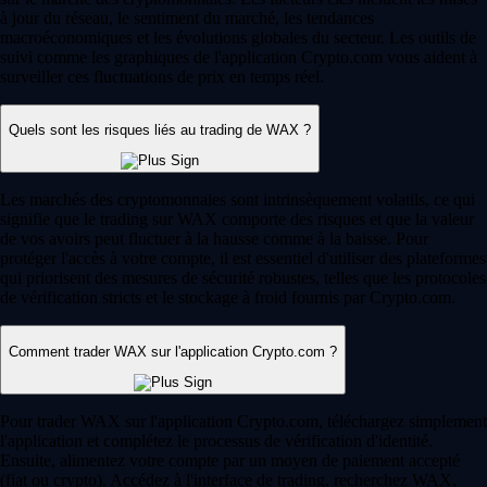
à jour du réseau, le sentiment du marché, les tendances
macroéconomiques et les évolutions globales du secteur. Les outils de
suivi comme les graphiques de l'application Crypto.com vous aident à
surveiller ces fluctuations de prix en temps réel.
Quels sont les risques liés au trading de WAX ?
Les marchés des cryptomonnaies sont intrinsèquement volatils, ce qui
signifie que le trading sur WAX comporte des risques et que la valeur
de vos avoirs peut fluctuer à la hausse comme à la baisse. Pour
protéger l'accès à votre compte, il est essentiel d'utiliser des plateformes
qui priorisent des mesures de sécurité robustes, telles que les protocoles
de vérification stricts et le stockage à froid fournis par Crypto.com.
Comment trader WAX sur l'application Crypto.com ?
Pour trader WAX sur l'application Crypto.com, téléchargez simplement
l'application et complétez le processus de vérification d'identité.
Ensuite, alimentez votre compte par un moyen de paiement accepté
(fiat ou crypto). Accédez à l'interface de trading, recherchez WAX,