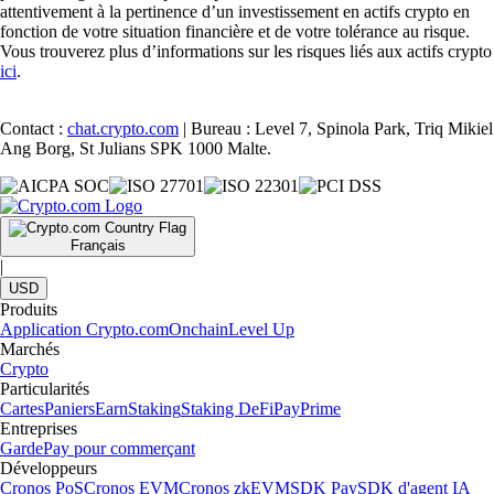
attentivement à la pertinence d’un investissement en actifs crypto en
fonction de votre situation financière et de votre tolérance au risque.
Vous trouverez plus d’informations sur les risques liés aux actifs crypto
ici
.
Contact :
chat.crypto.com
| Bureau : Level 7, Spinola Park, Triq Mikiel
Ang Borg, St Julians SPK 1000 Malte.
Français
|
USD
Produits
Application Crypto.com
Onchain
Level Up
Marchés
Crypto
Particularités
Cartes
Paniers
Earn
Staking
Staking DeFi
Pay
Prime
Entreprises
Garde
Pay pour commerçant
Développeurs
Cronos PoS
Cronos EVM
Cronos zkEVM
SDK Pay
SDK d'agent IA