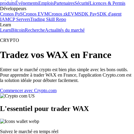
produits
Événements
Emplois
Partenaires
Sécurité
Licences & Permis
Développeurs
Cronos PoS
Cronos EVM
Cronos zkEVM
SDK Pay
SDK d'agent
IA
MCP Servers
Trading Skill Repo
Learn
Learn
Bitcoin
Recherche
Actualités du marché
CRYPTO
Tradez vos WAX en France
Entrer sur le marché crypto est bien plus simple avec les bons outils.
Pour apprendre à trader WAX en France, l'application Crypto.com est
la solution idéale pour débuter facilement.
Commencer avec Crypto.com
L'essentiel pour trader WAX
Suivez le marché en temps réel