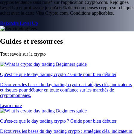
cryptos tendance sans frais* sur l'application Crypto.com. Rejoignez
Level Up et profitez de jusqu'à 6 % de récompenses crypto sur chaque
achat avec la carte Visa Crypto.com. Conditions applicables.
Rejoindre Level Up
Guides et ressources
Tout savoir sur la crypto
Qu'est-ce que le day trading crypto ? Guide pour bien débuter
Découvrez les bases du day trading crypto : stratégies clés, indicateurs
et risques pour débuter en toute confiance sur les marchés de
cryptomonnaies.
Learn more
Qu'est-ce que le day trading crypto ? Guide pour bien débuter
Découvrez les bases du day trading crypto : stratégies clés, indicateurs