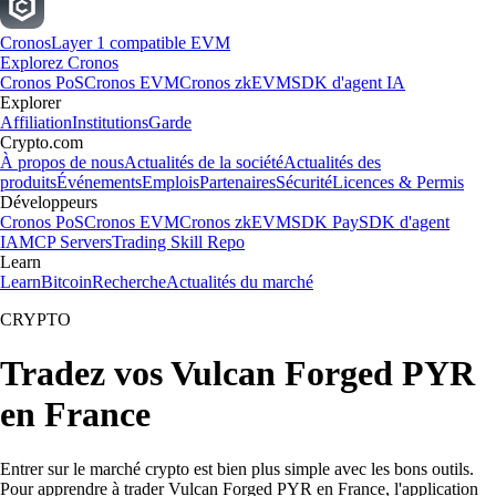
Cronos
Layer 1 compatible EVM
Explorez Cronos
Cronos PoS
Cronos EVM
Cronos zkEVM
SDK d'agent IA
Explorer
Affiliation
Institutions
Garde
Crypto.com
À propos de nous
Actualités de la société
Actualités des
produits
Événements
Emplois
Partenaires
Sécurité
Licences & Permis
Développeurs
Cronos PoS
Cronos EVM
Cronos zkEVM
SDK Pay
SDK d'agent
IA
MCP Servers
Trading Skill Repo
Learn
Learn
Bitcoin
Recherche
Actualités du marché
CRYPTO
Tradez vos Vulcan Forged PYR
en France
Entrer sur le marché crypto est bien plus simple avec les bons outils.
Pour apprendre à trader Vulcan Forged PYR en France, l'application