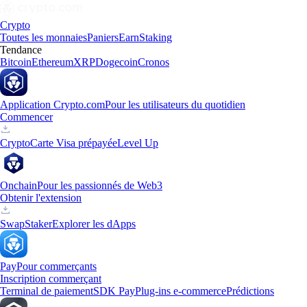
Crypto
Toutes les monnaies
Paniers
Earn
Staking
Tendance
Bitcoin
Ethereum
XRP
Dogecoin
Cronos
Application Crypto.com
Pour les utilisateurs du quotidien
Commencer
Crypto
Carte Visa prépayée
Level Up
Onchain
Pour les passionnés de Web3
Obtenir l'extension
Swap
Staker
Explorer les dApps
Pay
Pour commerçants
Inscription commerçant
Terminal de paiement
SDK Pay
Plug-ins e-commerce
Prédictions