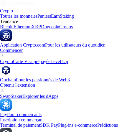
Crypto
Toutes les monnaies
Paniers
Earn
Staking
Tendance
Bitcoin
Ethereum
XRP
Dogecoin
Cronos
Application Crypto.com
Pour les utilisateurs du quotidien
Commencer
Crypto
Carte Visa prépayée
Level Up
Onchain
Pour les passionnés de Web3
Obtenir l'extension
Swap
Staker
Explorer les dApps
Pay
Pour commerçants
Inscription commerçant
Terminal de paiement
SDK Pay
Plug-ins e-commerce
Prédictions