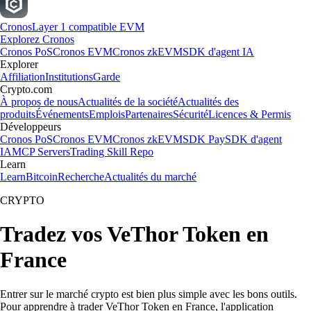
Cronos
Layer 1 compatible EVM
Explorez Cronos
Cronos PoS
Cronos EVM
Cronos zkEVM
SDK d'agent IA
Explorer
Affiliation
Institutions
Garde
Crypto.com
À propos de nous
Actualités de la société
Actualités des
produits
Événements
Emplois
Partenaires
Sécurité
Licences & Permis
Développeurs
Cronos PoS
Cronos EVM
Cronos zkEVM
SDK Pay
SDK d'agent
IA
MCP Servers
Trading Skill Repo
Learn
Learn
Bitcoin
Recherche
Actualités du marché
CRYPTO
Tradez vos VeThor Token en
France
Entrer sur le marché crypto est bien plus simple avec les bons outils.
Pour apprendre à trader VeThor Token en France, l'application