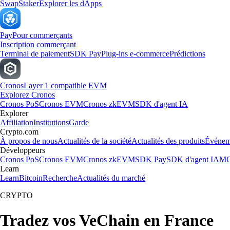
Swap
Staker
Explorer les dApps
Pay
Pour commerçants
Inscription commerçant
Terminal de paiement
SDK Pay
Plug-ins e-commerce
Prédictions
Cronos
Layer 1 compatible EVM
Explorez Cronos
Cronos PoS
Cronos EVM
Cronos zkEVM
SDK d'agent IA
Explorer
Affiliation
Institutions
Garde
Crypto.com
À propos de nous
Actualités de la société
Actualités des produits
Événem
Développeurs
Cronos PoS
Cronos EVM
Cronos zkEVM
SDK Pay
SDK d'agent IA
MC
Learn
Learn
Bitcoin
Recherche
Actualités du marché
CRYPTO
Tradez vos VeChain en France