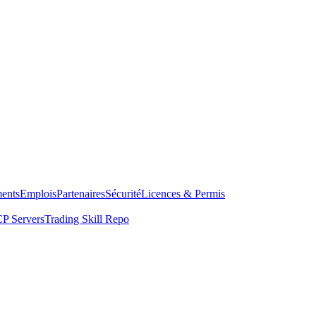
ents
Emplois
Partenaires
Sécurité
Licences & Permis
P Servers
Trading Skill Repo