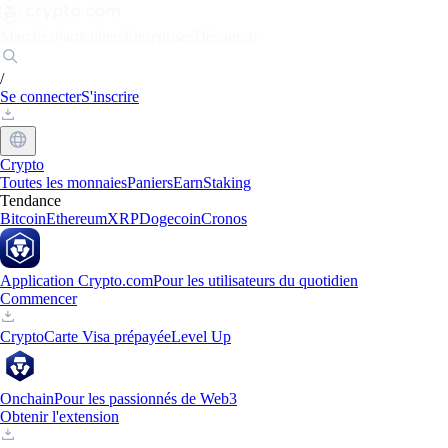
Marchés
Particuliers
Entreprises
Découvrir
/
Se connecter
S'inscrire
Crypto
Toutes les monnaies
Paniers
Earn
Staking
Tendance
Bitcoin
Ethereum
XRP
Dogecoin
Cronos
Application Crypto.com
Pour les utilisateurs du quotidien
Commencer
Crypto
Carte Visa prépayée
Level Up
Onchain
Pour les passionnés de Web3
Obtenir l'extension