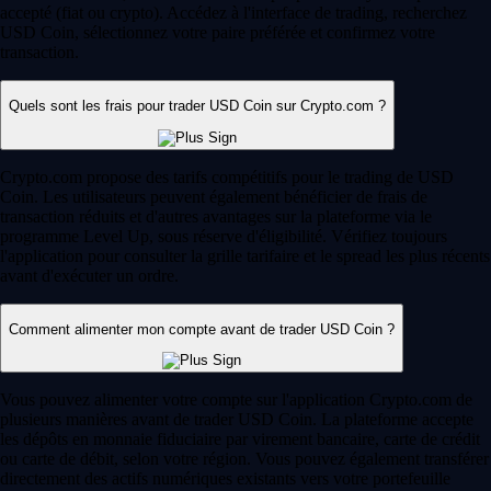
accepté (fiat ou crypto). Accédez à l'interface de trading, recherchez
USD Coin, sélectionnez votre paire préférée et confirmez votre
transaction.
Quels sont les frais pour trader USD Coin sur Crypto.com ?
Crypto.com propose des tarifs compétitifs pour le trading de USD
Coin. Les utilisateurs peuvent également bénéficier de frais de
transaction réduits et d'autres avantages sur la plateforme via le
programme Level Up, sous réserve d'éligibilité. Vérifiez toujours
l'application pour consulter la grille tarifaire et le spread les plus récents
avant d'exécuter un ordre.
Comment alimenter mon compte avant de trader USD Coin ?
Vous pouvez alimenter votre compte sur l'application Crypto.com de
plusieurs manières avant de trader USD Coin. La plateforme accepte
les dépôts en monnaie fiduciaire par virement bancaire, carte de crédit
ou carte de débit, selon votre région. Vous pouvez également transférer
directement des actifs numériques existants vers votre portefeuille