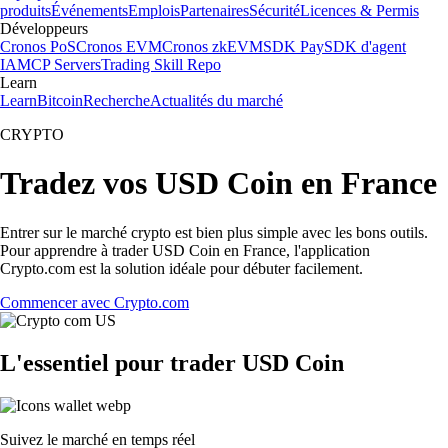
produits
Événements
Emplois
Partenaires
Sécurité
Licences & Permis
Développeurs
Cronos PoS
Cronos EVM
Cronos zkEVM
SDK Pay
SDK d'agent
IA
MCP Servers
Trading Skill Repo
Learn
Learn
Bitcoin
Recherche
Actualités du marché
CRYPTO
Tradez vos USD Coin en France
Entrer sur le marché crypto est bien plus simple avec les bons outils.
Pour apprendre à trader USD Coin en France, l'application
Crypto.com est la solution idéale pour débuter facilement.
Commencer avec Crypto.com
L'essentiel pour trader USD Coin
Suivez le marché en temps réel