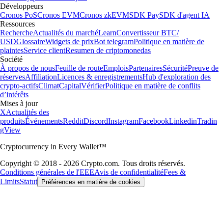
Développeurs
Cronos PoS
Cronos EVM
Cronos zkEVM
SDK Pay
SDK d'agent IA
Ressources
Recherche
Actualités du marché
Learn
Convertisseur BTC/
USD
Glossaire
Widgets de prix
Bot telegram
Politique en matière de
plaintes
Service client
Resumen de criptomonedas
Société
À propos de nous
Feuille de route
Emplois
Partenaires
Sécurité
Preuve de
réserves
Affiliation
Licences & enregistrements
Hub d'exploration des
crypto-actifs
Climat
Capital
Vérifier
Politique en matière de conflits
d’intérêts
Mises à jour
X
Actualités des
produits
Événements
Reddit
Discord
Instagram
Facebook
Linkedin
Tradin
gView
Cryptocurrency in Every Wallet™
Copyright © 2018 - 2026 Crypto.com. Tous droits réservés.
Conditions générales de l'EEE
Avis de confidentialité
Fees &
Limits
Statut
Préférences en matière de cookies