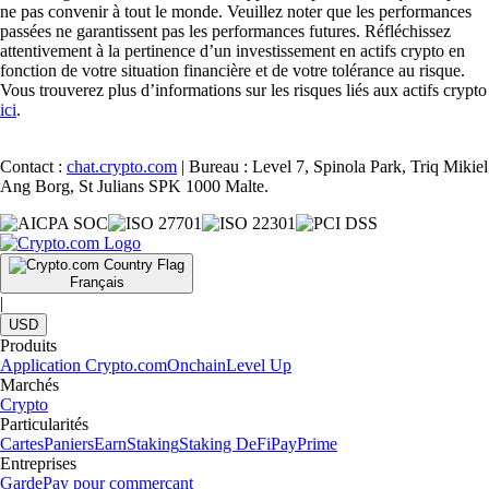
ne pas convenir à tout le monde. Veuillez noter que les performances
passées ne garantissent pas les performances futures. Réfléchissez
attentivement à la pertinence d’un investissement en actifs crypto en
fonction de votre situation financière et de votre tolérance au risque.
Vous trouverez plus d’informations sur les risques liés aux actifs crypto
ici
.
Contact :
chat.crypto.com
| Bureau : Level 7, Spinola Park, Triq Mikiel
Ang Borg, St Julians SPK 1000 Malte.
Français
|
USD
Produits
Application Crypto.com
Onchain
Level Up
Marchés
Crypto
Particularités
Cartes
Paniers
Earn
Staking
Staking DeFi
Pay
Prime
Entreprises
Garde
Pay pour commerçant