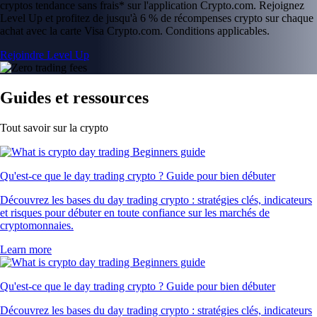
cryptos tendance sans frais* sur l'application Crypto.com. Rejoignez
Level Up et profitez de jusqu'à 6 % de récompenses crypto sur chaque
achat avec la carte Visa Crypto.com. Conditions applicables.
Rejoindre Level Up
Guides et ressources
Tout savoir sur la crypto
Qu'est-ce que le day trading crypto ? Guide pour bien débuter
Découvrez les bases du day trading crypto : stratégies clés, indicateurs
et risques pour débuter en toute confiance sur les marchés de
cryptomonnaies.
Learn more
Qu'est-ce que le day trading crypto ? Guide pour bien débuter
Découvrez les bases du day trading crypto : stratégies clés, indicateurs