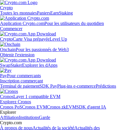
Crypto
Toutes les monnaies
Paniers
Earn
Staking
Application Crypto.com
Pour les utilisateurs du quotidien
Commencer
Crypto
Carte Visa prépayée
Level Up
Onchain
Pour les passionnés de Web3
Obtenir l'extension
Swap
Staker
Explorer les dApps
Pay
Pour commerçants
Inscription commerçant
Terminal de paiement
SDK Pay
Plug-ins e-commerce
Prédictions
Cronos
Layer 1 compatible EVM
Explorez Cronos
Cronos PoS
Cronos EVM
Cronos zkEVM
SDK d'agent IA
Explorer
Affiliation
Institutions
Garde
Crypto.com
À propos de nous
Actualités de la société
Actualités des