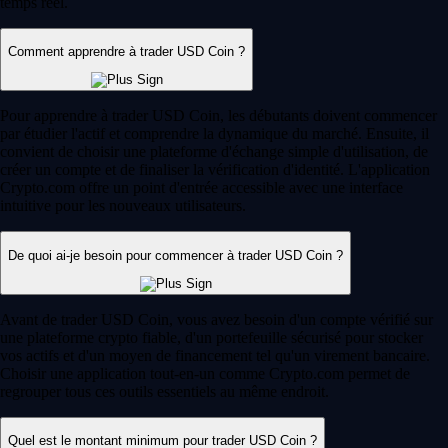
temps réel.
Comment apprendre à trader USD Coin ?
Pour apprendre à trader USD Coin, les débutants doivent commencer
par étudier l'actif et comprendre la dynamique du marché. Ensuite, il
convient de choisir une plateforme d'échange simple d'utilisation, de
créer un compte et de finaliser la vérification d'identité. L'application
Crypto.com offre un point d'entrée accessible avec une interface
intuitive pour les nouveaux utilisateurs.
De quoi ai-je besoin pour commencer à trader USD Coin ?
Avant de trader USD Coin, vous avez besoin d'un compte vérifié sur
une plateforme crypto fiable, d'un portefeuille sécurisé pour stocker
vos actifs et d'un moyen de financement tel qu'un virement bancaire.
Choisir une application tout-en-un comme Crypto.com permet de
regrouper tous ces outils essentiels au même endroit.
Quel est le montant minimum pour trader USD Coin ?