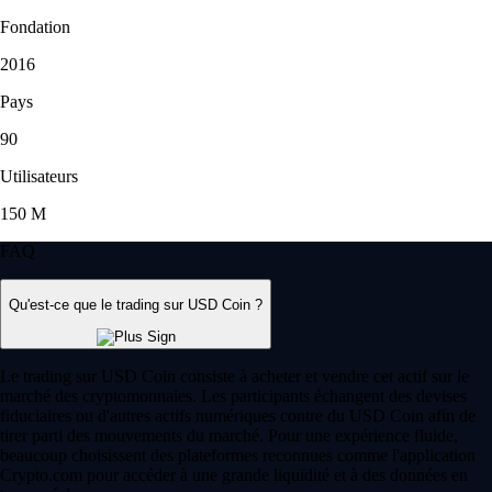
Fondation
2016
Pays
90
Utilisateurs
150 M
FAQ
Qu'est-ce que le trading sur USD Coin ?
Le trading sur USD Coin consiste à acheter et vendre cet actif sur le
marché des cryptomonnaies. Les participants échangent des devises
fiduciaires ou d'autres actifs numériques contre du USD Coin afin de
tirer parti des mouvements du marché. Pour une expérience fluide,
beaucoup choisissent des plateformes reconnues comme l'application
Crypto.com pour accéder à une grande liquidité et à des données en