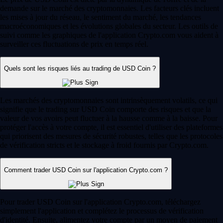
demande sur le marché des cryptomonnaies. Les facteurs clés incluent
les mises à jour du réseau, le sentiment du marché, les tendances
macroéconomiques et les évolutions globales du secteur. Les outils de
suivi comme les graphiques de l'application Crypto.com vous aident à
surveiller ces fluctuations de prix en temps réel.
Quels sont les risques liés au trading de USD Coin ?
Les marchés des cryptomonnaies sont intrinsèquement volatils, ce qui
signifie que le trading sur USD Coin comporte des risques et que la
valeur de vos avoirs peut fluctuer à la hausse comme à la baisse. Pour
protéger l'accès à votre compte, il est essentiel d'utiliser des plateformes
qui priorisent des mesures de sécurité robustes, telles que les protocoles
de vérification stricts et le stockage à froid fournis par Crypto.com.
Comment trader USD Coin sur l'application Crypto.com ?
Pour trader USD Coin sur l'application Crypto.com, téléchargez
simplement l'application et complétez le processus de vérification
d'identité. Ensuite, alimentez votre compte par un moyen de paiement