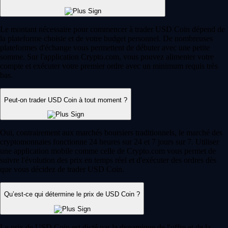
Le montant nécessaire pour commencer à trader USD Coin dépend de
la plateforme choisie et de votre budget personnel. De nombreuses
plateformes d'échange vous permettent de débuter avec une petite
somme. Sur l'application Crypto.com, vous pouvez alimenter votre
compte et exécuter votre premier ordre avec un minimum requis très
bas.
Peut-on trader USD Coin à tout moment ?
Oui, contrairement aux marchés boursiers traditionnels, le marché des
cryptomonnaies fonctionne 24 heures sur 24 et 7 jours sur 7. Utiliser
une application mobile comme celle de Crypto.com vous permet de
suivre l'évolution des prix en temps réel et d'exécuter des ordres dès
que vous décidez de trader USD Coin.
Qu’est-ce qui détermine le prix de USD Coin ?
Le prix de USD Coin est dicté par la dynamique de l'offre et de la