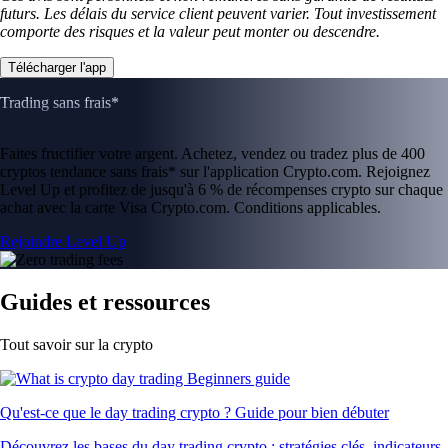
ADA
$
0.173717
-2.61
%
CRO
$
0.046185
-1.06
%