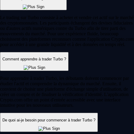
660k Reviews
« Client depuis 2021, j'ai testé d'autres apps crypto, mais celle-ci est
sans aucun doute la meilleure. Facile à utiliser et leur service client est
unique au monde. »
-
Utilisateur vérifié
« Après avoir testé Coinbase, Robinhood et Kraken, Crypto.com est la
meilleure. Un choix de tokens énorme. Je l'utilise exclusivement depuis
4 ans, sans aucun souci. »