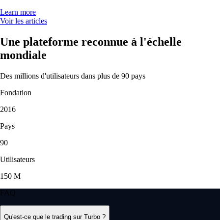
PEPE
$
0.000002
+
0.93
%
Ce que disent nos clients
4.7
320k Reviews
4.5