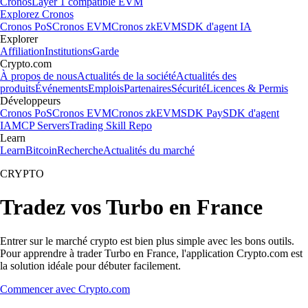
Cronos
Layer 1 compatible EVM
Explorez Cronos
Cronos PoS
Cronos EVM
Cronos zkEVM
SDK d'agent IA
Explorer
Affiliation
Institutions
Garde
Crypto.com
À propos de nous
Actualités de la société
Actualités des
produits
Événements
Emplois
Partenaires
Sécurité
Licences & Permis
Développeurs
Cronos PoS
Cronos EVM
Cronos zkEVM
SDK Pay
SDK d'agent
IA
MCP Servers
Trading Skill Repo
Learn
Learn
Bitcoin
Recherche
Actualités du marché
CRYPTO
Tradez vos Turbo en France
Entrer sur le marché crypto est bien plus simple avec les bons outils.
Pour apprendre à trader Turbo en France, l'application Crypto.com est
la solution idéale pour débuter facilement.
Commencer avec Crypto.com