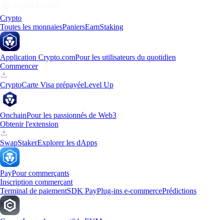
Crypto
Toutes les monnaies
Paniers
Earn
Staking
Application Crypto.com
Pour les utilisateurs du quotidien
Commencer
Crypto
Carte Visa prépayée
Level Up
Onchain
Pour les passionnés de Web3
Obtenir l'extension
Swap
Staker
Explorer les dApps
Pay
Pour commerçants
Inscription commerçant
Terminal de paiement
SDK Pay
Plug-ins e-commerce
Prédictions