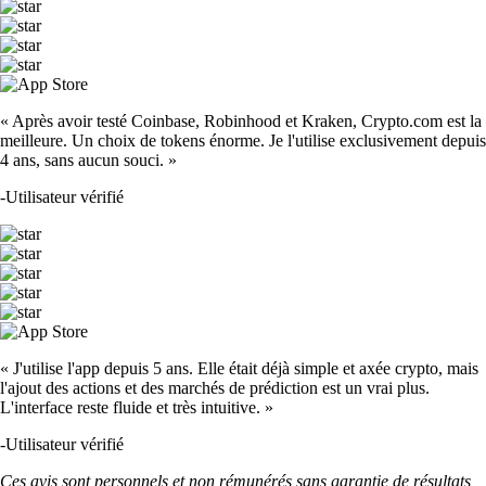
XRP
$
0.890015
-1.86
%
ETH
$
1,662.27
+
0.54
%