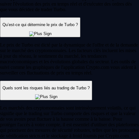
Faites fructifier votre argent. Achetez, vendez ou tradez plus de 400
cryptos tendance sans frais* sur l'application Crypto.com. Rejoignez
Level Up et profitez de jusqu'à 6 % de récompenses crypto sur chaque
achat avec la carte Visa Crypto.com. Conditions applicables.
Rejoindre Level Up
Guides et ressources
Tout savoir sur la crypto
Qu'est-ce que le day trading crypto ? Guide pour bien débuter
Découvrez les bases du day trading crypto : stratégies clés, indicateurs
et risques pour débuter en toute confiance sur les marchés de
cryptomonnaies.
Learn more
Qu'est-ce que le day trading crypto ? Guide pour bien débuter