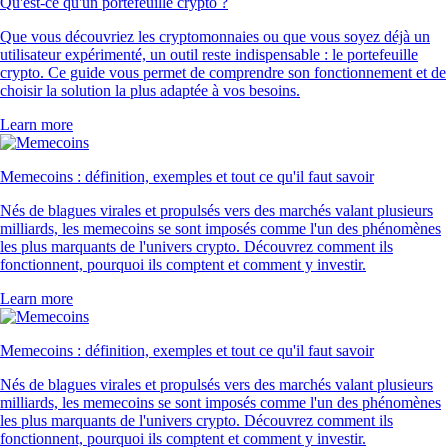
LTC
$
39.83
+
0.75
%
RVN
$
0.003092
-0.03
%
SUSHI
$
0.146472
+
3.57
%
UNI
$
3.46
-2.11
%
POL
$
0.065362
+
0.72
%