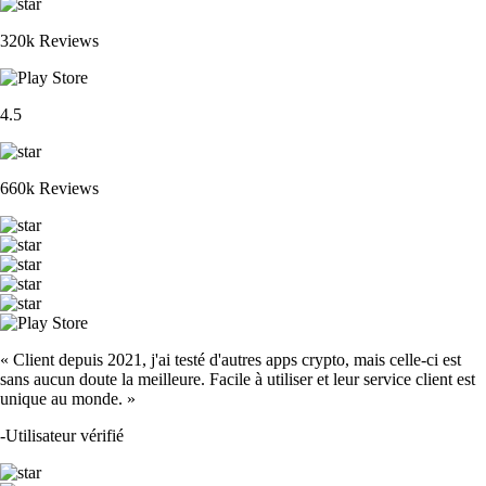
BTC
$
56,270.48
+
0.51
%