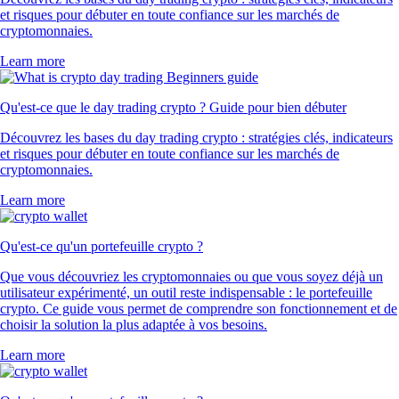
SOL
$
64.03
+
0.88
%
TRUMP
$
1.28
+
0.87
%
SHIB
$
0.000004
-1.79
%
DOGE
$
0.060624
+
1.34
%
USDT
$
0.866143
+
0.06
%