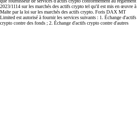
Des millions d'utilisateurs dans plus de 90 pays
Fondation
2016
Pays
90
Utilisateurs
150 M
FAQ
Qu'est-ce que le trading sur Turbo ?
Le trading sur Turbo consiste à acheter et vendre cet actif sur le marché
des cryptomonnaies. Les participants échangent des devises fiduciaires
ou d'autres actifs numériques contre du Turbo afin de tirer parti des
mouvements du marché. Pour une expérience fluide, beaucoup
choisissent des plateformes reconnues comme l'application Crypto.com
pour accéder à une grande liquidité et à des données en temps réel.