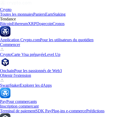
Crypto
Toutes les monnaies
Paniers
Earn
Staking
Tendance
Bitcoin
Ethereum
XRP
Dogecoin
Cronos
Application Crypto.com
Pour les utilisateurs du quotidien
Commencer
Crypto
Carte Visa prépayée
Level Up
Onchain
Pour les passionnés de Web3
Obtenir l'extension
Swap
Staker
Explorer les dApps
Pay
Pour commerçants
Inscription commerçant
Terminal de paiement
SDK Pay
Plug-ins e-commerce
Prédictions