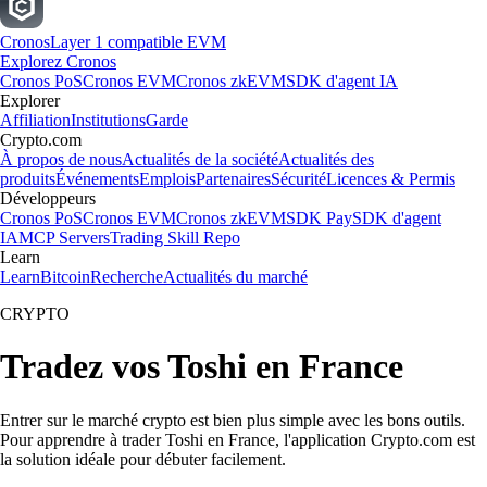
Cronos
Layer 1 compatible EVM
Explorez Cronos
Cronos PoS
Cronos EVM
Cronos zkEVM
SDK d'agent IA
Explorer
Affiliation
Institutions
Garde
Crypto.com
À propos de nous
Actualités de la société
Actualités des
produits
Événements
Emplois
Partenaires
Sécurité
Licences & Permis
Développeurs
Cronos PoS
Cronos EVM
Cronos zkEVM
SDK Pay
SDK d'agent
IA
MCP Servers
Trading Skill Repo
Learn
Learn
Bitcoin
Recherche
Actualités du marché
CRYPTO
Tradez vos Toshi en France
Entrer sur le marché crypto est bien plus simple avec les bons outils.
Pour apprendre à trader Toshi en France, l'application Crypto.com est
la solution idéale pour débuter facilement.