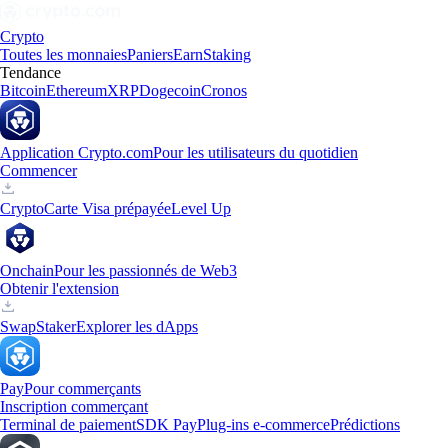
Crypto
Toutes les monnaies
Paniers
Earn
Staking
Tendance
Bitcoin
Ethereum
XRP
Dogecoin
Cronos
Application Crypto.com
Pour les utilisateurs du quotidien
Commencer
Crypto
Carte Visa prépayée
Level Up
Onchain
Pour les passionnés de Web3
Obtenir l'extension
Swap
Staker
Explorer les dApps
Pay
Pour commerçants
Inscription commerçant
Terminal de paiement
SDK Pay
Plug-ins e-commerce
Prédictions