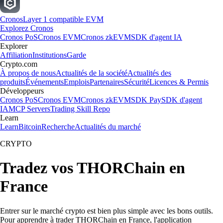
Cronos
Layer 1 compatible EVM
Explorez Cronos
Cronos PoS
Cronos EVM
Cronos zkEVM
SDK d'agent IA
Explorer
Affiliation
Institutions
Garde
Crypto.com
À propos de nous
Actualités de la société
Actualités des
produits
Événements
Emplois
Partenaires
Sécurité
Licences & Permis
Développeurs
Cronos PoS
Cronos EVM
Cronos zkEVM
SDK Pay
SDK d'agent
IA
MCP Servers
Trading Skill Repo
Learn
Learn
Bitcoin
Recherche
Actualités du marché
CRYPTO
Tradez vos THORChain en
France
Entrer sur le marché crypto est bien plus simple avec les bons outils.
Pour apprendre à trader THORChain en France, l'application