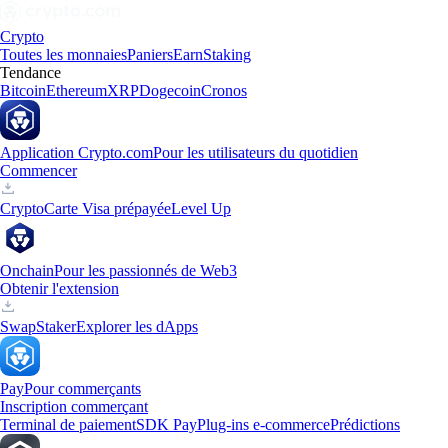
Crypto
Toutes les monnaies
Paniers
Earn
Staking
Tendance
Bitcoin
Ethereum
XRP
Dogecoin
Cronos
Application Crypto.com
Pour les utilisateurs du quotidien
Commencer
Crypto
Carte Visa prépayée
Level Up
Onchain
Pour les passionnés de Web3
Obtenir l'extension
Swap
Staker
Explorer les dApps
Pay
Pour commerçants
Inscription commerçant
Terminal de paiement
SDK Pay
Plug-ins e-commerce
Prédictions