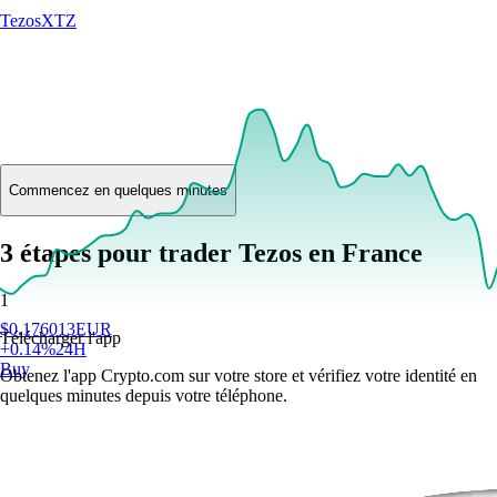
Tezos
XTZ
Commencez en quelques minutes
3 étapes pour trader Tezos en France
1
$
0.176013
EUR
Télécharger l'app
+
0.14
%
24H
Buy
Obtenez l'app Crypto.com sur votre store et vérifiez votre identité en
quelques minutes depuis votre téléphone.