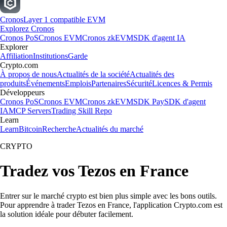
Cronos
Layer 1 compatible EVM
Explorez Cronos
Cronos PoS
Cronos EVM
Cronos zkEVM
SDK d'agent IA
Explorer
Affiliation
Institutions
Garde
Crypto.com
À propos de nous
Actualités de la société
Actualités des
produits
Événements
Emplois
Partenaires
Sécurité
Licences & Permis
Développeurs
Cronos PoS
Cronos EVM
Cronos zkEVM
SDK Pay
SDK d'agent
IA
MCP Servers
Trading Skill Repo
Learn
Learn
Bitcoin
Recherche
Actualités du marché
CRYPTO
Tradez vos Tezos en France
Entrer sur le marché crypto est bien plus simple avec les bons outils.
Pour apprendre à trader Tezos en France, l'application Crypto.com est
la solution idéale pour débuter facilement.