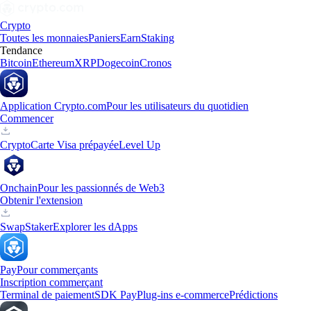
Crypto
Toutes les monnaies
Paniers
Earn
Staking
Tendance
Bitcoin
Ethereum
XRP
Dogecoin
Cronos
Application Crypto.com
Pour les utilisateurs du quotidien
Commencer
Crypto
Carte Visa prépayée
Level Up
Onchain
Pour les passionnés de Web3
Obtenir l'extension
Swap
Staker
Explorer les dApps
Pay
Pour commerçants
Inscription commerçant
Terminal de paiement
SDK Pay
Plug-ins e-commerce
Prédictions