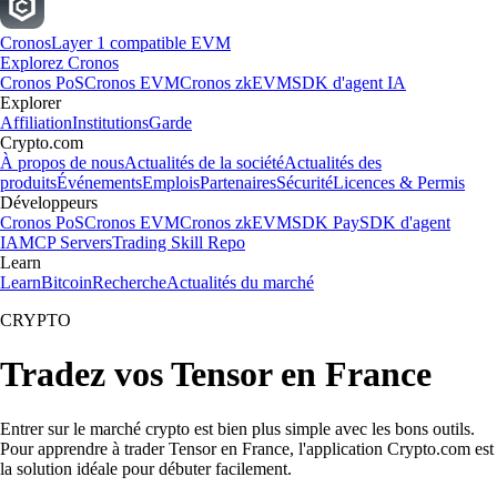
Cronos
Layer 1 compatible EVM
Explorez Cronos
Cronos PoS
Cronos EVM
Cronos zkEVM
SDK d'agent IA
Explorer
Affiliation
Institutions
Garde
Crypto.com
À propos de nous
Actualités de la société
Actualités des
produits
Événements
Emplois
Partenaires
Sécurité
Licences & Permis
Développeurs
Cronos PoS
Cronos EVM
Cronos zkEVM
SDK Pay
SDK d'agent
IA
MCP Servers
Trading Skill Repo
Learn
Learn
Bitcoin
Recherche
Actualités du marché
CRYPTO
Tradez vos Tensor en France
Entrer sur le marché crypto est bien plus simple avec les bons outils.
Pour apprendre à trader Tensor en France, l'application Crypto.com est
la solution idéale pour débuter facilement.