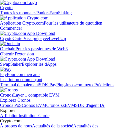
Crypto
Toutes les monnaies
Paniers
Earn
Staking
Application Crypto.com
Pour les utilisateurs du quotidien
Commencer
Crypto
Carte Visa prépayée
Level Up
Onchain
Pour les passionnés de Web3
Obtenir l'extension
Swap
Staker
Explorer les dApps
Pay
Pour commerçants
Inscription commerçant
Terminal de paiement
SDK Pay
Plug-ins e-commerce
Prédictions
Cronos
Layer 1 compatible EVM
Explorez Cronos
Cronos PoS
Cronos EVM
Cronos zkEVM
SDK d'agent IA
Explorer
Affiliation
Institutions
Garde
Crypto.com
À propos de nous
Actualités de la société
Actualités des