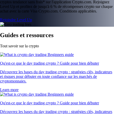
cryptos tendance sans frais* sur l'application Crypto.com. Rejoignez
Level Up et profitez de jusqu'à 6 % de récompenses crypto sur chaque
achat avec la carte Visa Crypto.com. Conditions applicables.
Rejoindre Level Up
Guides et ressources
Tout savoir sur la crypto
Qu'est-ce que le day trading crypto ? Guide pour bien débuter
Découvrez les bases du day trading crypto : stratégies clés, indicateurs
et risques pour débuter en toute confiance sur les marchés de
cryptomonnaies.
Learn more
Qu'est-ce que le day trading crypto ? Guide pour bien débuter
Découvrez les bases du day trading crypto : stratégies clés, indicateurs