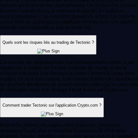
demande sur le marché des cryptomonnaies. Les facteurs clés incluent
les mises à jour du réseau, le sentiment du marché, les tendances
macroéconomiques et les évolutions globales du secteur. Les outils de
suivi comme les graphiques de l'application Crypto.com vous aident à
surveiller ces fluctuations de prix en temps réel.
Quels sont les risques liés au trading de Tectonic ?
Les marchés des cryptomonnaies sont intrinsèquement volatils, ce qui
signifie que le trading sur Tectonic comporte des risques et que la
valeur de vos avoirs peut fluctuer à la hausse comme à la baisse. Pour
protéger l'accès à votre compte, il est essentiel d'utiliser des plateformes
qui priorisent des mesures de sécurité robustes, telles que les protocoles
de vérification stricts et le stockage à froid fournis par Crypto.com.
Comment trader Tectonic sur l'application Crypto.com ?
Pour trader Tectonic sur l'application Crypto.com, téléchargez
simplement l'application et complétez le processus de vérification
d'identité. Ensuite, alimentez votre compte par un moyen de paiement