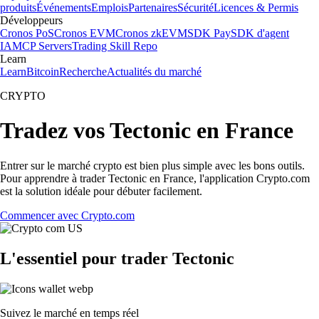
produits
Événements
Emplois
Partenaires
Sécurité
Licences & Permis
Développeurs
Cronos PoS
Cronos EVM
Cronos zkEVM
SDK Pay
SDK d'agent
IA
MCP Servers
Trading Skill Repo
Learn
Learn
Bitcoin
Recherche
Actualités du marché
CRYPTO
Tradez vos Tectonic en France
Entrer sur le marché crypto est bien plus simple avec les bons outils.
Pour apprendre à trader Tectonic en France, l'application Crypto.com
est la solution idéale pour débuter facilement.
Commencer avec Crypto.com
L'essentiel pour trader Tectonic
Suivez le marché en temps réel