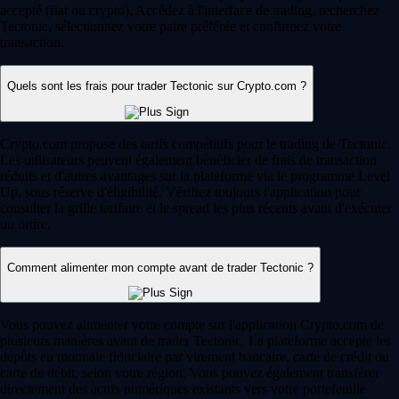
accepté (fiat ou crypto). Accédez à l'interface de trading, recherchez
Tectonic, sélectionnez votre paire préférée et confirmez votre
transaction.
Quels sont les frais pour trader Tectonic sur Crypto.com ?
Crypto.com propose des tarifs compétitifs pour le trading de Tectonic.
Les utilisateurs peuvent également bénéficier de frais de transaction
réduits et d'autres avantages sur la plateforme via le programme Level
Up, sous réserve d'éligibilité. Vérifiez toujours l'application pour
consulter la grille tarifaire et le spread les plus récents avant d'exécuter
un ordre.
Comment alimenter mon compte avant de trader Tectonic ?
Vous pouvez alimenter votre compte sur l'application Crypto.com de
plusieurs manières avant de trader Tectonic. La plateforme accepte les
dépôts en monnaie fiduciaire par virement bancaire, carte de crédit ou
carte de débit, selon votre région. Vous pouvez également transférer
directement des actifs numériques existants vers votre portefeuille