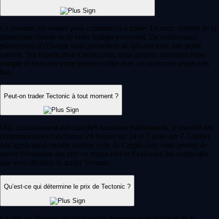
Le montant nécessaire pour commencer à trader Tectonic dépend de la
plateforme choisie et de votre budget personnel. De nombreuses
plateformes d'échange vous permettent de débuter avec une petite
somme. Sur l'application Crypto.com, vous pouvez alimenter votre
compte et exécuter votre premier ordre avec un minimum requis très
bas.
Peut-on trader Tectonic à tout moment ?
Oui, contrairement aux marchés boursiers traditionnels, le marché des
cryptomonnaies fonctionne 24 heures sur 24 et 7 jours sur 7. Utiliser
une application mobile comme celle de Crypto.com vous permet de
suivre l'évolution des prix en temps réel et d'exécuter des ordres dès
que vous décidez de trader Tectonic.
Qu’est-ce qui détermine le prix de Tectonic ?
Le prix de Tectonic est dicté par la dynamique de l'offre et de la