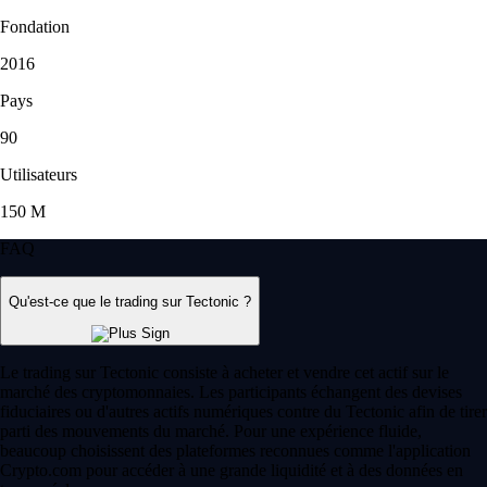
Fondation
2016
Pays
90
Utilisateurs
150 M
FAQ
Qu'est-ce que le trading sur Tectonic ?
Le trading sur Tectonic consiste à acheter et vendre cet actif sur le
marché des cryptomonnaies. Les participants échangent des devises
fiduciaires ou d'autres actifs numériques contre du Tectonic afin de tirer
parti des mouvements du marché. Pour une expérience fluide,
beaucoup choisissent des plateformes reconnues comme l'application
Crypto.com pour accéder à une grande liquidité et à des données en