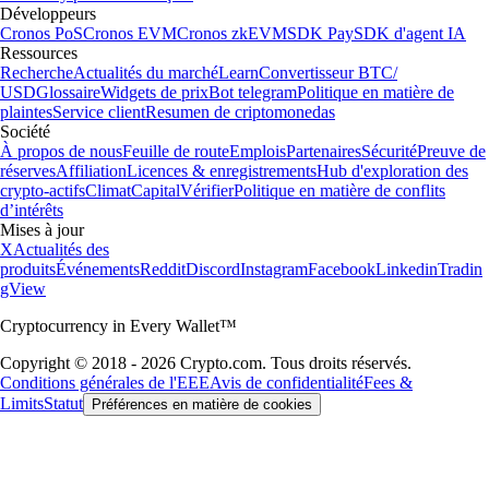
Développeurs
Cronos PoS
Cronos EVM
Cronos zkEVM
SDK Pay
SDK d'agent IA
Ressources
Recherche
Actualités du marché
Learn
Convertisseur BTC/
USD
Glossaire
Widgets de prix
Bot telegram
Politique en matière de
plaintes
Service client
Resumen de criptomonedas
Société
À propos de nous
Feuille de route
Emplois
Partenaires
Sécurité
Preuve de
réserves
Affiliation
Licences & enregistrements
Hub d'exploration des
crypto-actifs
Climat
Capital
Vérifier
Politique en matière de conflits
d’intérêts
Mises à jour
X
Actualités des
produits
Événements
Reddit
Discord
Instagram
Facebook
Linkedin
Tradin
gView
Cryptocurrency in Every Wallet™
Copyright © 2018 - 2026 Crypto.com. Tous droits réservés.
Conditions générales de l'EEE
Avis de confidentialité
Fees &
Limits
Statut
Préférences en matière de cookies