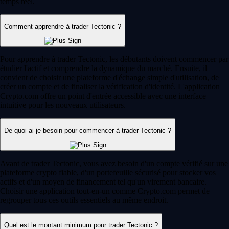
temps réel.
Comment apprendre à trader Tectonic ?
Pour apprendre à trader Tectonic, les débutants doivent commencer par
étudier l'actif et comprendre la dynamique du marché. Ensuite, il
convient de choisir une plateforme d'échange simple d'utilisation, de
créer un compte et de finaliser la vérification d'identité. L'application
Crypto.com offre un point d'entrée accessible avec une interface
intuitive pour les nouveaux utilisateurs.
De quoi ai-je besoin pour commencer à trader Tectonic ?
Avant de trader Tectonic, vous avez besoin d'un compte vérifié sur une
plateforme crypto fiable, d'un portefeuille sécurisé pour stocker vos
actifs et d'un moyen de financement tel qu'un virement bancaire.
Choisir une application tout-en-un comme Crypto.com permet de
regrouper tous ces outils essentiels au même endroit.
Quel est le montant minimum pour trader Tectonic ?