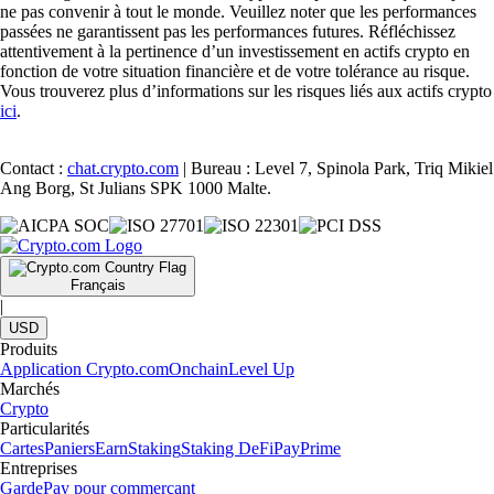
ne pas convenir à tout le monde. Veuillez noter que les performances
passées ne garantissent pas les performances futures. Réfléchissez
attentivement à la pertinence d’un investissement en actifs crypto en
fonction de votre situation financière et de votre tolérance au risque.
Vous trouverez plus d’informations sur les risques liés aux actifs crypto
ici
.
Contact :
chat.crypto.com
| Bureau : Level 7, Spinola Park, Triq Mikiel
Ang Borg, St Julians SPK 1000 Malte.
Français
|
USD
Produits
Application Crypto.com
Onchain
Level Up
Marchés
Crypto
Particularités
Cartes
Paniers
Earn
Staking
Staking DeFi
Pay
Prime
Entreprises
Garde
Pay pour commerçant