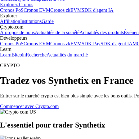
Explorez Cronos
Cronos PoS
Cronos EVM
Cronos zkEVM
SDK d'agent IA
Explorer
Affiliation
Institutions
Garde
Crypto.com
À propos de nous
Actualités de la société
Actualités des produits
Événem
Développeurs
Cronos PoS
Cronos EVM
Cronos zkEVM
SDK Pay
SDK d'agent IA
MC
Learn
Learn
Bitcoin
Recherche
Actualités du marché
CRYPTO
Tradez vos Synthetix en France
Entrer sur le marché crypto est bien plus simple avec les bons outils. P
Commencer avec Crypto.com
L'essentiel pour trader Synthetix