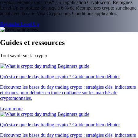
cryptos tendance sans frais* sur l'application Crypto.com. Rejoignez
Level Up et profitez de jusqu'à 6 % de récompenses crypto sur chaque
achat avec la carte Visa Crypto.com. Conditions applicables.
Rejoindre Level Up
Guides et ressources
Tout savoir sur la crypto
Qu'est-ce que le day trading crypto ? Guide pour bien débuter
Découvrez les bases du day trading crypto : stratégies clés, indicateurs
et risques pour débuter en toute confiance sur les marchés de
cryptomonnaies.
Learn more
Qu'est-ce que le day trading crypto ? Guide pour bien débuter
Découvrez les bases du day trading crypto : stratégies clés, indicateurs