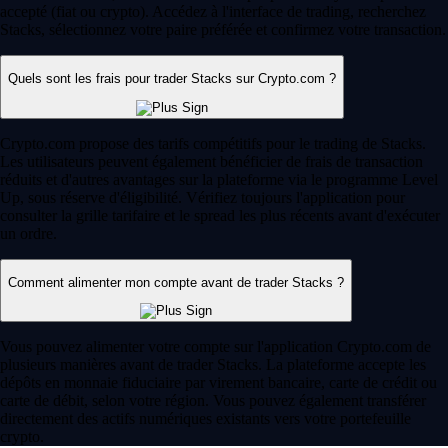
accepté (fiat ou crypto). Accédez à l'interface de trading, recherchez
Stacks, sélectionnez votre paire préférée et confirmez votre transaction.
Quels sont les frais pour trader Stacks sur Crypto.com ?
Crypto.com propose des tarifs compétitifs pour le trading de Stacks.
Les utilisateurs peuvent également bénéficier de frais de transaction
réduits et d'autres avantages sur la plateforme via le programme Level
Up, sous réserve d'éligibilité. Vérifiez toujours l'application pour
consulter la grille tarifaire et le spread les plus récents avant d'exécuter
un ordre.
Comment alimenter mon compte avant de trader Stacks ?
Vous pouvez alimenter votre compte sur l'application Crypto.com de
plusieurs manières avant de trader Stacks. La plateforme accepte les
dépôts en monnaie fiduciaire par virement bancaire, carte de crédit ou
carte de débit, selon votre région. Vous pouvez également transférer
directement des actifs numériques existants vers votre portefeuille
crypto.