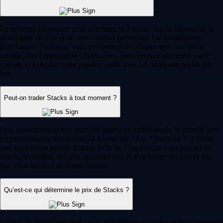
Le montant nécessaire pour commencer à trader Stacks dépend de la
plateforme choisie et de votre budget personnel. De nombreuses
plateformes d'échange vous permettent de débuter avec une petite
somme. Sur l'application Crypto.com, vous pouvez alimenter votre
compte et exécuter votre premier ordre avec un minimum requis très
bas.
Peut-on trader Stacks à tout moment ?
Oui, contrairement aux marchés boursiers traditionnels, le marché des
cryptomonnaies fonctionne 24 heures sur 24 et 7 jours sur 7. Utiliser
une application mobile comme celle de Crypto.com vous permet de
suivre l'évolution des prix en temps réel et d'exécuter des ordres dès
que vous décidez de trader Stacks.
Qu’est-ce qui détermine le prix de Stacks ?
Le prix de Stacks est dicté par la dynamique de l'offre et de la demande