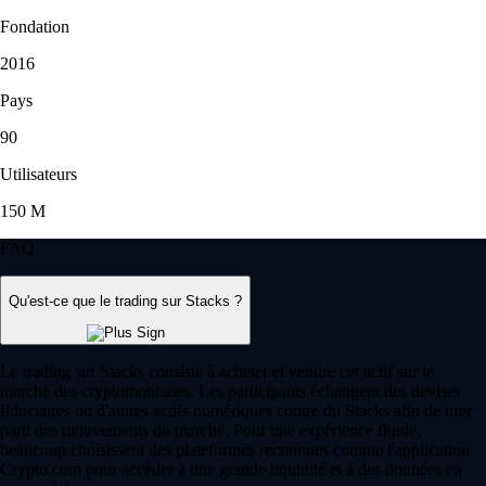
Fondation
2016
Pays
90
Utilisateurs
150 M
FAQ
Qu'est-ce que le trading sur Stacks ?
Le trading sur Stacks consiste à acheter et vendre cet actif sur le
marché des cryptomonnaies. Les participants échangent des devises
fiduciaires ou d'autres actifs numériques contre du Stacks afin de tirer
parti des mouvements du marché. Pour une expérience fluide,
beaucoup choisissent des plateformes reconnues comme l'application
Crypto.com pour accéder à une grande liquidité et à des données en