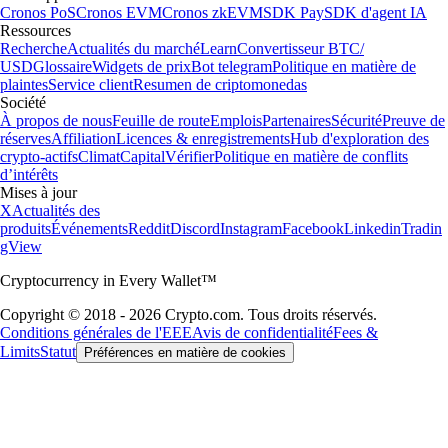
Cronos PoS
Cronos EVM
Cronos zkEVM
SDK Pay
SDK d'agent IA
Ressources
Recherche
Actualités du marché
Learn
Convertisseur BTC/
USD
Glossaire
Widgets de prix
Bot telegram
Politique en matière de
plaintes
Service client
Resumen de criptomonedas
Société
À propos de nous
Feuille de route
Emplois
Partenaires
Sécurité
Preuve de
réserves
Affiliation
Licences & enregistrements
Hub d'exploration des
crypto-actifs
Climat
Capital
Vérifier
Politique en matière de conflits
d’intérêts
Mises à jour
X
Actualités des
produits
Événements
Reddit
Discord
Instagram
Facebook
Linkedin
Tradin
gView
Cryptocurrency in Every Wallet™
Copyright © 2018 - 2026 Crypto.com. Tous droits réservés.
Conditions générales de l'EEE
Avis de confidentialité
Fees &
Limits
Statut
Préférences en matière de cookies