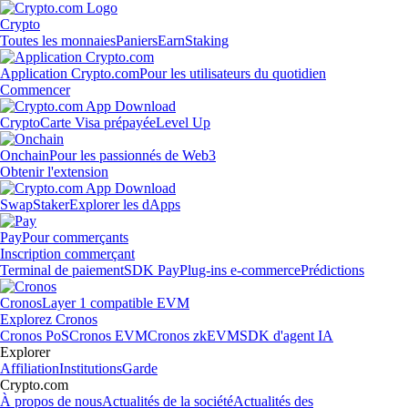
Crypto
Toutes les monnaies
Paniers
Earn
Staking
Application Crypto.com
Pour les utilisateurs du quotidien
Commencer
Crypto
Carte Visa prépayée
Level Up
Onchain
Pour les passionnés de Web3
Obtenir l'extension
Swap
Staker
Explorer les dApps
Pay
Pour commerçants
Inscription commerçant
Terminal de paiement
SDK Pay
Plug-ins e-commerce
Prédictions
Cronos
Layer 1 compatible EVM
Explorez Cronos
Cronos PoS
Cronos EVM
Cronos zkEVM
SDK d'agent IA
Explorer
Affiliation
Institutions
Garde
Crypto.com
À propos de nous
Actualités de la société
Actualités des