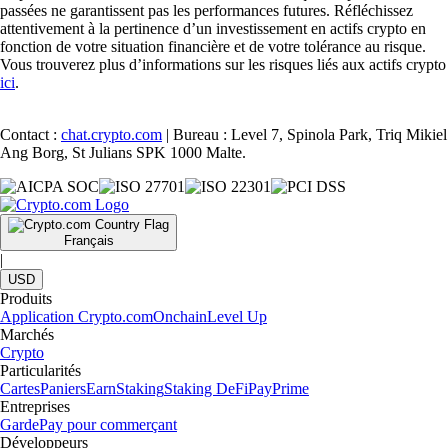
passées ne garantissent pas les performances futures. Réfléchissez
attentivement à la pertinence d’un investissement en actifs crypto en
fonction de votre situation financière et de votre tolérance au risque.
Vous trouverez plus d’informations sur les risques liés aux actifs crypto
ici
.
Contact :
chat.crypto.com
| Bureau : Level 7, Spinola Park, Triq Mikiel
Ang Borg, St Julians SPK 1000 Malte.
Français
|
USD
Produits
Application Crypto.com
Onchain
Level Up
Marchés
Crypto
Particularités
Cartes
Paniers
Earn
Staking
Staking DeFi
Pay
Prime
Entreprises
Garde
Pay pour commerçant
Développeurs