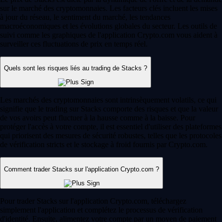
sur le marché des cryptomonnaies. Les facteurs clés incluent les mises
à jour du réseau, le sentiment du marché, les tendances
macroéconomiques et les évolutions globales du secteur. Les outils de
suivi comme les graphiques de l'application Crypto.com vous aident à
surveiller ces fluctuations de prix en temps réel.
Quels sont les risques liés au trading de Stacks ?
Les marchés des cryptomonnaies sont intrinsèquement volatils, ce qui
signifie que le trading sur Stacks comporte des risques et que la valeur
de vos avoirs peut fluctuer à la hausse comme à la baisse. Pour
protéger l'accès à votre compte, il est essentiel d'utiliser des plateformes
qui priorisent des mesures de sécurité robustes, telles que les protocoles
de vérification stricts et le stockage à froid fournis par Crypto.com.
Comment trader Stacks sur l'application Crypto.com ?
Pour trader Stacks sur l'application Crypto.com, téléchargez
simplement l'application et complétez le processus de vérification
d'identité. Ensuite, alimentez votre compte par un moyen de paiement