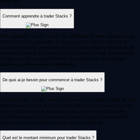
temps réel.
Comment apprendre à trader Stacks ?
Pour apprendre à trader Stacks, les débutants doivent commencer par
étudier l'actif et comprendre la dynamique du marché. Ensuite, il
convient de choisir une plateforme d'échange simple d'utilisation, de
créer un compte et de finaliser la vérification d'identité. L'application
Crypto.com offre un point d'entrée accessible avec une interface
intuitive pour les nouveaux utilisateurs.
De quoi ai-je besoin pour commencer à trader Stacks ?
Avant de trader Stacks, vous avez besoin d'un compte vérifié sur une
plateforme crypto fiable, d'un portefeuille sécurisé pour stocker vos
actifs et d'un moyen de financement tel qu'un virement bancaire.
Choisir une application tout-en-un comme Crypto.com permet de
regrouper tous ces outils essentiels au même endroit.
Quel est le montant minimum pour trader Stacks ?