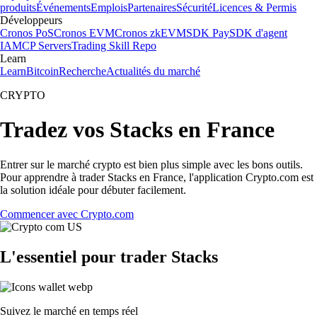
produits
Événements
Emplois
Partenaires
Sécurité
Licences & Permis
Développeurs
Cronos PoS
Cronos EVM
Cronos zkEVM
SDK Pay
SDK d'agent
IA
MCP Servers
Trading Skill Repo
Learn
Learn
Bitcoin
Recherche
Actualités du marché
CRYPTO
Tradez vos Stacks en France
Entrer sur le marché crypto est bien plus simple avec les bons outils.
Pour apprendre à trader Stacks en France, l'application Crypto.com est
la solution idéale pour débuter facilement.
Commencer avec Crypto.com
L'essentiel pour trader Stacks
Suivez le marché en temps réel