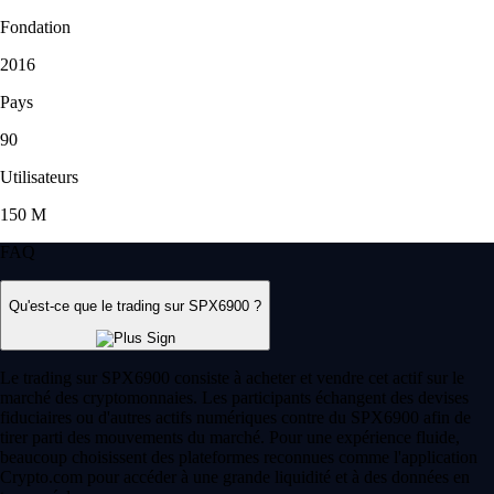
Fondation
2016
Pays
90
Utilisateurs
150 M
FAQ
Qu'est-ce que le trading sur SPX6900 ?
Le trading sur SPX6900 consiste à acheter et vendre cet actif sur le
marché des cryptomonnaies. Les participants échangent des devises
fiduciaires ou d'autres actifs numériques contre du SPX6900 afin de
tirer parti des mouvements du marché. Pour une expérience fluide,
beaucoup choisissent des plateformes reconnues comme l'application
Crypto.com pour accéder à une grande liquidité et à des données en