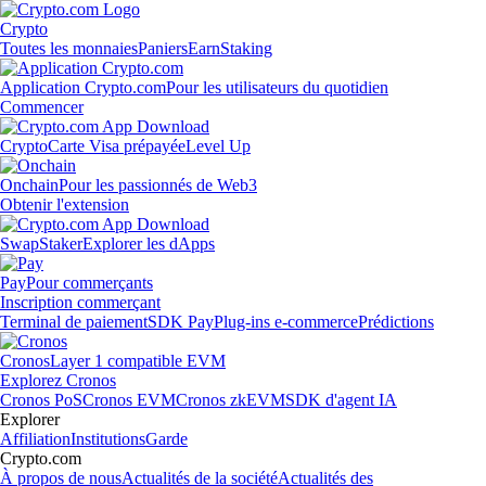
Crypto
Toutes les monnaies
Paniers
Earn
Staking
Application Crypto.com
Pour les utilisateurs du quotidien
Commencer
Crypto
Carte Visa prépayée
Level Up
Onchain
Pour les passionnés de Web3
Obtenir l'extension
Swap
Staker
Explorer les dApps
Pay
Pour commerçants
Inscription commerçant
Terminal de paiement
SDK Pay
Plug-ins e-commerce
Prédictions
Cronos
Layer 1 compatible EVM
Explorez Cronos
Cronos PoS
Cronos EVM
Cronos zkEVM
SDK d'agent IA
Explorer
Affiliation
Institutions
Garde
Crypto.com
À propos de nous
Actualités de la société
Actualités des