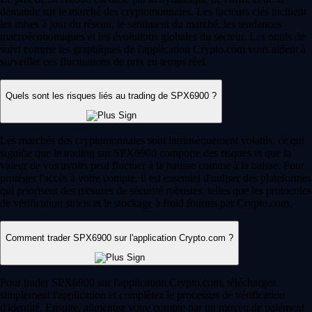
demande sur le marché des cryptomonnaies. Les facteurs clés incluent
les mises à jour du réseau, le sentiment du marché, les tendances
macroéconomiques et les évolutions globales du secteur. Les outils de
suivi comme les graphiques de l'application Crypto.com vous aident à
surveiller ces fluctuations de prix en temps réel.
Quels sont les risques liés au trading de SPX6900 ?
Les marchés des cryptomonnaies sont intrinsèquement volatils, ce qui
signifie que le trading sur SPX6900 comporte des risques et que la
valeur de vos avoirs peut fluctuer à la hausse comme à la baisse. Pour
protéger l'accès à votre compte, il est essentiel d'utiliser des plateformes
qui priorisent des mesures de sécurité robustes, telles que les protocoles
de vérification stricts et le stockage à froid fournis par Crypto.com.
Comment trader SPX6900 sur l'application Crypto.com ?
Pour trader SPX6900 sur l'application Crypto.com, téléchargez
simplement l'application et complétez le processus de vérification
d'identité. Ensuite, alimentez votre compte par un moyen de paiement