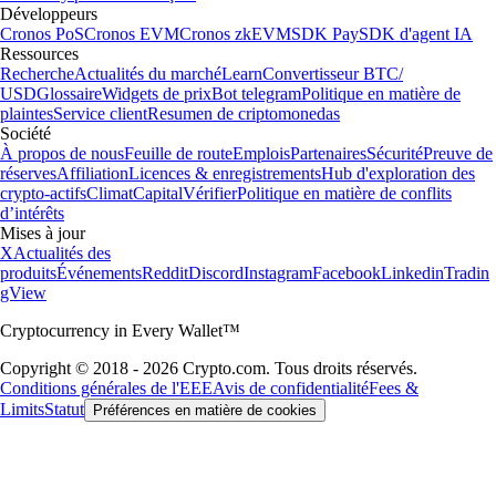
Développeurs
Cronos PoS
Cronos EVM
Cronos zkEVM
SDK Pay
SDK d'agent IA
Ressources
Recherche
Actualités du marché
Learn
Convertisseur BTC/
USD
Glossaire
Widgets de prix
Bot telegram
Politique en matière de
plaintes
Service client
Resumen de criptomonedas
Société
À propos de nous
Feuille de route
Emplois
Partenaires
Sécurité
Preuve de
réserves
Affiliation
Licences & enregistrements
Hub d'exploration des
crypto-actifs
Climat
Capital
Vérifier
Politique en matière de conflits
d’intérêts
Mises à jour
X
Actualités des
produits
Événements
Reddit
Discord
Instagram
Facebook
Linkedin
Tradin
gView
Cryptocurrency in Every Wallet™
Copyright © 2018 - 2026 Crypto.com. Tous droits réservés.
Conditions générales de l'EEE
Avis de confidentialité
Fees &
Limits
Statut
Préférences en matière de cookies