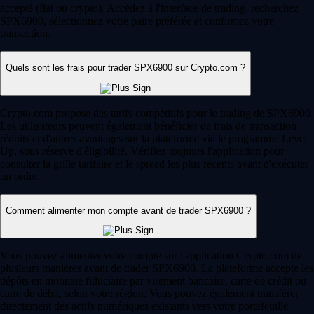
accepté (fiat ou crypto). Accédez à l'interface de trading, recherchez
SPX6900, sélectionnez votre paire préférée et confirmez votre
transaction.
Quels sont les frais pour trader SPX6900 sur Crypto.com ?
Crypto.com propose des tarifs compétitifs pour le trading de SPX6900.
Les utilisateurs peuvent également bénéficier de frais de transaction
réduits et d'autres avantages sur la plateforme via le programme Level
Up, sous réserve d'éligibilité. Vérifiez toujours l'application pour
consulter la grille tarifaire et le spread les plus récents avant d'exécuter
un ordre.
Comment alimenter mon compte avant de trader SPX6900 ?
Vous pouvez alimenter votre compte sur l'application Crypto.com de
plusieurs manières avant de trader SPX6900. La plateforme accepte les
dépôts en monnaie fiduciaire par virement bancaire, carte de crédit ou
carte de débit, selon votre région. Vous pouvez également transférer
directement des actifs numériques existants vers votre portefeuille