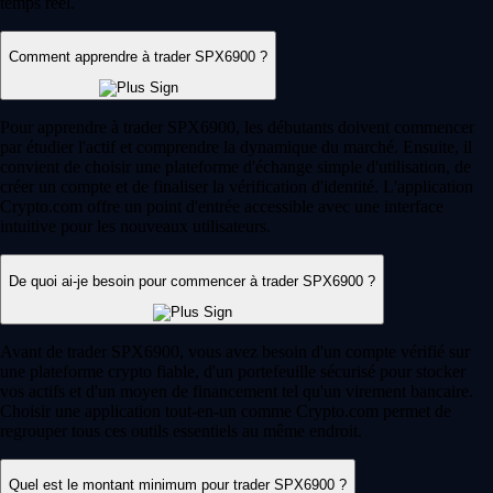
temps réel.
Comment apprendre à trader SPX6900 ?
Pour apprendre à trader SPX6900, les débutants doivent commencer
par étudier l'actif et comprendre la dynamique du marché. Ensuite, il
convient de choisir une plateforme d'échange simple d'utilisation, de
créer un compte et de finaliser la vérification d'identité. L'application
Crypto.com offre un point d'entrée accessible avec une interface
intuitive pour les nouveaux utilisateurs.
De quoi ai-je besoin pour commencer à trader SPX6900 ?
Avant de trader SPX6900, vous avez besoin d'un compte vérifié sur
une plateforme crypto fiable, d'un portefeuille sécurisé pour stocker
vos actifs et d'un moyen de financement tel qu'un virement bancaire.
Choisir une application tout-en-un comme Crypto.com permet de
regrouper tous ces outils essentiels au même endroit.
Quel est le montant minimum pour trader SPX6900 ?