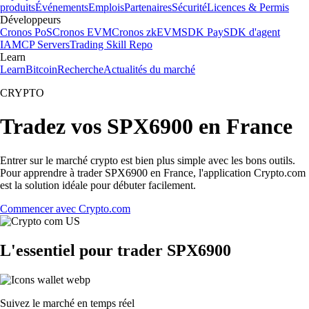
produits
Événements
Emplois
Partenaires
Sécurité
Licences & Permis
Développeurs
Cronos PoS
Cronos EVM
Cronos zkEVM
SDK Pay
SDK d'agent
IA
MCP Servers
Trading Skill Repo
Learn
Learn
Bitcoin
Recherche
Actualités du marché
CRYPTO
Tradez vos SPX6900 en France
Entrer sur le marché crypto est bien plus simple avec les bons outils.
Pour apprendre à trader SPX6900 en France, l'application Crypto.com
est la solution idéale pour débuter facilement.
Commencer avec Crypto.com
L'essentiel pour trader SPX6900
Suivez le marché en temps réel