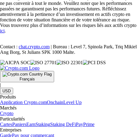
ne pas convenir à tout le monde. Veuillez noter que les performances
passées ne garantissent pas les performances futures. Réfléchissez
attentivement à la pertinence d’un investissement en actifs crypto en
fonction de votre situation financière et de votre tolérance au risque.
Vous trouverez plus d’informations sur les risques liés aux actifs crypto
ici
.
Contact :
chat.crypto.com
| Bureau : Level 7, Spinola Park, Triq Mikiel
Ang Borg, St Julians SPK 1000 Malte.
Français
|
USD
Produits
Application Crypto.com
Onchain
Level Up
Marchés
Crypto
Particularités
Cartes
Paniers
Earn
Staking
Staking DeFi
Pay
Prime
Entreprises
Garde
Pay pour commerçant