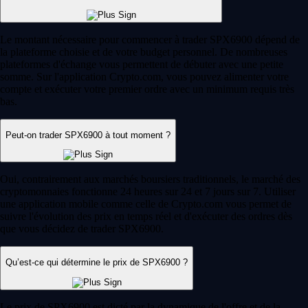
Le montant nécessaire pour commencer à trader SPX6900 dépend de
la plateforme choisie et de votre budget personnel. De nombreuses
plateformes d'échange vous permettent de débuter avec une petite
somme. Sur l'application Crypto.com, vous pouvez alimenter votre
compte et exécuter votre premier ordre avec un minimum requis très
bas.
Peut-on trader SPX6900 à tout moment ?
Oui, contrairement aux marchés boursiers traditionnels, le marché des
cryptomonnaies fonctionne 24 heures sur 24 et 7 jours sur 7. Utiliser
une application mobile comme celle de Crypto.com vous permet de
suivre l'évolution des prix en temps réel et d'exécuter des ordres dès
que vous décidez de trader SPX6900.
Qu’est-ce qui détermine le prix de SPX6900 ?
Le prix de SPX6900 est dicté par la dynamique de l'offre et de la