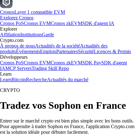
Cronos
Layer 1 compatible EVM
Explorez Cronos
Cronos PoS
Cronos EVM
Cronos zkEVM
SDK d'agent IA
Explorer
Affiliation
Institutions
Garde
Crypto.com
À propos de nous
Actualités de la société
Actualités des
produits
Événements
Emplois
Partenaires
Sécurité
Licences & Permis
Développeurs
Cronos PoS
Cronos EVM
Cronos zkEVM
SDK Pay
SDK d'agent
IA
MCP Servers
Trading Skill Repo
Learn
Learn
Bitcoin
Recherche
Actualités du marché
CRYPTO
Tradez vos Sophon en France
Entrer sur le marché crypto est bien plus simple avec les bons outils.
Pour apprendre à trader Sophon en France, l'application Crypto.com
est la solution idéale pour débuter facilement.