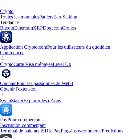
Crypto
Toutes les monnaies
Paniers
Earn
Staking
Tendance
Bitcoin
Ethereum
XRP
Dogecoin
Cronos
Application Crypto.com
Pour les utilisateurs du quotidien
Commencer
Crypto
Carte Visa prépayée
Level Up
Onchain
Pour les passionnés de Web3
Obtenir l'extension
Swap
Staker
Explorer les dApps
Pay
Pour commerçants
Inscription commerçant
Terminal de paiement
SDK Pay
Plug-ins e-commerce
Prédictions