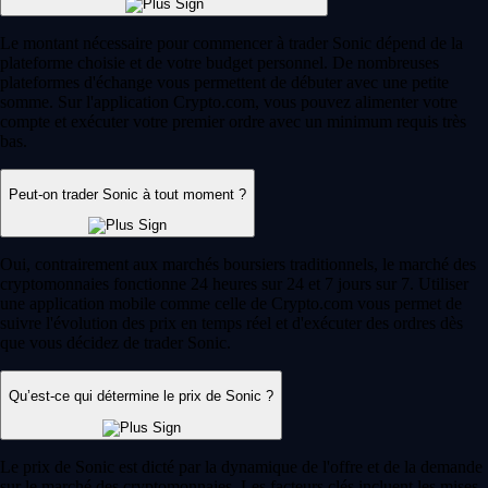
Le montant nécessaire pour commencer à trader Sonic dépend de la
plateforme choisie et de votre budget personnel. De nombreuses
plateformes d'échange vous permettent de débuter avec une petite
somme. Sur l'application Crypto.com, vous pouvez alimenter votre
compte et exécuter votre premier ordre avec un minimum requis très
bas.
Peut-on trader Sonic à tout moment ?
Oui, contrairement aux marchés boursiers traditionnels, le marché des
cryptomonnaies fonctionne 24 heures sur 24 et 7 jours sur 7. Utiliser
une application mobile comme celle de Crypto.com vous permet de
suivre l'évolution des prix en temps réel et d'exécuter des ordres dès
que vous décidez de trader Sonic.
Qu’est-ce qui détermine le prix de Sonic ?
Le prix de Sonic est dicté par la dynamique de l'offre et de la demande
sur le marché des cryptomonnaies. Les facteurs clés incluent les mises