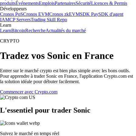
produits
Événements
Emplois
Partenaires
Sécurité
Licences & Permis
Développeurs
Cronos PoS
Cronos EVM
Cronos zkEVM
SDK Pay
SDK d'agent
IA
MCP Servers
Trading Skill Repo
Learn
Learn
Bitcoin
Recherche
Actualités du marché
CRYPTO
Tradez vos Sonic en France
Entrer sur le marché crypto est bien plus simple avec les bons outils.
Pour apprendre à trader Sonic en France, l'application Crypto.com est
la solution idéale pour débuter facilement.
Commencer avec Crypto.com
L'essentiel pour trader Sonic
Suivez le marché en temps réel