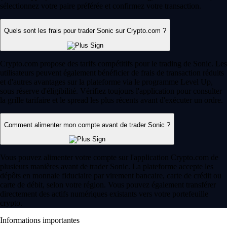
sélectionnez votre paire préférée et confirmez votre transaction.
Quels sont les frais pour trader Sonic sur Crypto.com ?
Crypto.com propose des tarifs compétitifs pour le trading de Sonic. Les
utilisateurs peuvent également bénéficier de frais de transaction réduits
et d'autres avantages sur la plateforme via le programme Level Up,
sous réserve d'éligibilité. Vérifiez toujours l'application pour consulter
la grille tarifaire et le spread les plus récents avant d'exécuter un ordre.
Comment alimenter mon compte avant de trader Sonic ?
Vous pouvez alimenter votre compte sur l'application Crypto.com de
plusieurs manières avant de trader Sonic. La plateforme accepte les
dépôts en monnaie fiduciaire par virement bancaire, carte de crédit ou
carte de débit, selon votre région. Vous pouvez également transférer
directement des actifs numériques existants vers votre portefeuille
crypto.
Informations importantes