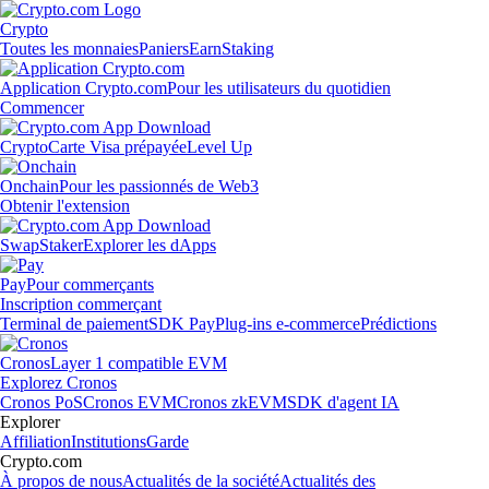
Crypto
Toutes les monnaies
Paniers
Earn
Staking
Application Crypto.com
Pour les utilisateurs du quotidien
Commencer
Crypto
Carte Visa prépayée
Level Up
Onchain
Pour les passionnés de Web3
Obtenir l'extension
Swap
Staker
Explorer les dApps
Pay
Pour commerçants
Inscription commerçant
Terminal de paiement
SDK Pay
Plug-ins e-commerce
Prédictions
Cronos
Layer 1 compatible EVM
Explorez Cronos
Cronos PoS
Cronos EVM
Cronos zkEVM
SDK d'agent IA
Explorer
Affiliation
Institutions
Garde
Crypto.com
À propos de nous
Actualités de la société
Actualités des