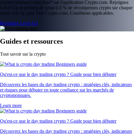
cryptos tendance sans frais* sur l'application Crypto.com. Rejoignez
Level Up et profitez de jusqu'à 6 % de récompenses crypto sur chaque
achat avec la carte Visa Crypto.com. Conditions applicables.
Rejoindre Level Up
Guides et ressources
Tout savoir sur la crypto
Qu'est-ce que le day trading crypto ? Guide pour bien débuter
Découvrez les bases du day trading crypto : stratégies clés, indicateurs
et risques pour débuter en toute confiance sur les marchés de
cryptomonnaies.
Learn more
Qu'est-ce que le day trading crypto ? Guide pour bien débuter
Découvrez les bases du day trading crypto : stratégies clés, indicateurs