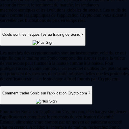
à jour du réseau, le sentiment du marché, les tendances
macroéconomiques et les évolutions globales du secteur. Les outils de
suivi comme les graphiques de l'application Crypto.com vous aident à
surveiller ces fluctuations de prix en temps réel.
Quels sont les risques liés au trading de Sonic ?
Les marchés des cryptomonnaies sont intrinsèquement volatils, ce qui
signifie que le trading sur Sonic comporte des risques et que la valeur
de vos avoirs peut fluctuer à la hausse comme à la baisse. Pour
protéger l'accès à votre compte, il est essentiel d'utiliser des plateformes
qui priorisent des mesures de sécurité robustes, telles que les protocoles
de vérification stricts et le stockage à froid fournis par Crypto.com.
Comment trader Sonic sur l'application Crypto.com ?
Pour trader Sonic sur l'application Crypto.com, téléchargez simplement
l'application et complétez le processus de vérification d'identité.
Ensuite, alimentez votre compte par un moyen de paiement accepté
(fiat ou crypto). Accédez à l'interface de trading, recherchez Sonic,