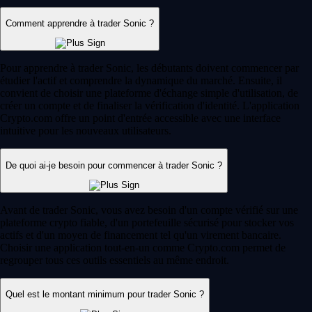
Comment apprendre à trader Sonic ?
Pour apprendre à trader Sonic, les débutants doivent commencer par
étudier l'actif et comprendre la dynamique du marché. Ensuite, il
convient de choisir une plateforme d'échange simple d'utilisation, de
créer un compte et de finaliser la vérification d'identité. L'application
Crypto.com offre un point d'entrée accessible avec une interface
intuitive pour les nouveaux utilisateurs.
De quoi ai-je besoin pour commencer à trader Sonic ?
Avant de trader Sonic, vous avez besoin d'un compte vérifié sur une
plateforme crypto fiable, d'un portefeuille sécurisé pour stocker vos
actifs et d'un moyen de financement tel qu'un virement bancaire.
Choisir une application tout-en-un comme Crypto.com permet de
regrouper tous ces outils essentiels au même endroit.
Quel est le montant minimum pour trader Sonic ?