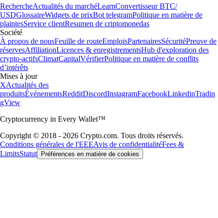
Recherche
Actualités du marché
Learn
Convertisseur BTC/
USD
Glossaire
Widgets de prix
Bot telegram
Politique en matière de
plaintes
Service client
Resumen de criptomonedas
Société
À propos de nous
Feuille de route
Emplois
Partenaires
Sécurité
Preuve de
réserves
Affiliation
Licences & enregistrements
Hub d'exploration des
crypto-actifs
Climat
Capital
Vérifier
Politique en matière de conflits
d’intérêts
Mises à jour
X
Actualités des
produits
Événements
Reddit
Discord
Instagram
Facebook
Linkedin
Tradin
gView
Cryptocurrency in Every Wallet™
Copyright © 2018 - 2026 Crypto.com. Tous droits réservés.
Conditions générales de l'EEE
Avis de confidentialité
Fees &
Limits
Statut
Préférences en matière de cookies