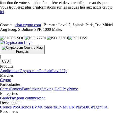
fonction de votre situation financière et de votre tolérance au risque.
Vous trouverez plus d’informations sur les risques liés aux actifs crypto
ici
.
Contact :
chat.crypto.com
| Bureau : Level 7, Spinola Park, Triq Mikiel
Ang Borg, St Julians SPK 1000 Malte.
Français
|
USD
Produits
Application Crypto.com
Onchain
Level Up
Marchés
Crypto
Particularités
Cartes
Paniers
Earn
Staking
Staking DeFi
Pay
Prime
Entreprises
Garde
Pay pour commerçant
Développeurs
Cronos PoS
Cronos EVM
Cronos zkEVM
SDK Pay
SDK d'agent IA
Ressources