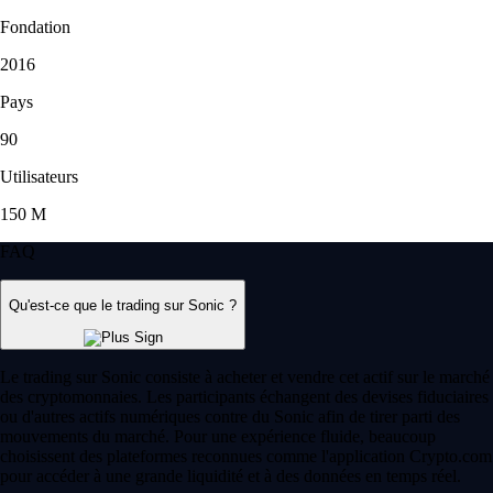
Fondation
2016
Pays
90
Utilisateurs
150 M
FAQ
Qu'est-ce que le trading sur Sonic ?
Le trading sur Sonic consiste à acheter et vendre cet actif sur le marché
des cryptomonnaies. Les participants échangent des devises fiduciaires
ou d'autres actifs numériques contre du Sonic afin de tirer parti des
mouvements du marché. Pour une expérience fluide, beaucoup
choisissent des plateformes reconnues comme l'application Crypto.com
pour accéder à une grande liquidité et à des données en temps réel.