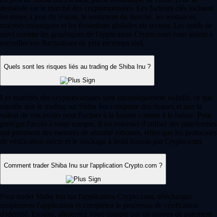
demande sur le marché des cryptomonnaies. Les facteurs clés incluent
les mises à jour du réseau, le sentiment du marché, les tendances
macroéconomiques et les évolutions globales du secteur. Les outils de
suivi comme les graphiques de l'application Crypto.com vous aident à
surveiller ces fluctuations de prix en temps réel.
Quels sont les risques liés au trading de Shiba Inu ?
Les marchés des cryptomonnaies sont intrinsèquement volatils, ce qui
signifie que le trading sur Shiba Inu comporte des risques et que la
valeur de vos avoirs peut fluctuer à la hausse comme à la baisse. Pour
protéger l'accès à votre compte, il est essentiel d'utiliser des plateformes
qui priorisent des mesures de sécurité robustes, telles que les protocoles
de vérification stricts et le stockage à froid fournis par Crypto.com.
Comment trader Shiba Inu sur l'application Crypto.com ?
Pour trader Shiba Inu sur l'application Crypto.com, téléchargez
simplement l'application et complétez le processus de vérification
d'identité. Ensuite, alimentez votre compte par un moyen de paiement