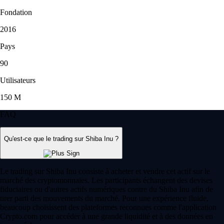
Fondation
2016
Pays
90
Utilisateurs
150 M
FAQ
Qu'est-ce que le trading sur Shiba Inu ?
Le trading sur Shiba Inu consiste à acheter et vendre cet actif sur le
marché des cryptomonnaies. Les participants échangent des devises
fiduciaires ou d'autres actifs numériques contre du Shiba Inu afin de
tirer parti des mouvements du marché. Pour une expérience fluide,
beaucoup choisissent des plateformes reconnues comme l'application
Crypto.com pour accéder à une grande liquidité et à des données en