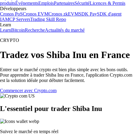
produits
Événements
Emplois
Partenaires
Sécurité
Licences & Permis
Développeurs
Cronos PoS
Cronos EVM
Cronos zkEVM
SDK Pay
SDK d'agent
IA
MCP Servers
Trading Skill Repo
Learn
Learn
Bitcoin
Recherche
Actualités du marché
CRYPTO
Tradez vos Shiba Inu en France
Entrer sur le marché crypto est bien plus simple avec les bons outils.
Pour apprendre à trader Shiba Inu en France, l'application Crypto.com
est la solution idéale pour débuter facilement.
Commencer avec Crypto.com
L'essentiel pour trader Shiba Inu
Suivez le marché en temps réel