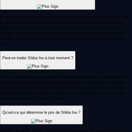
Le montant nécessaire pour commencer à trader Shiba Inu dépend de
la plateforme choisie et de votre budget personnel. De nombreuses
plateformes d'échange vous permettent de débuter avec une petite
somme. Sur l'application Crypto.com, vous pouvez alimenter votre
compte et exécuter votre premier ordre avec un minimum requis très
bas.
Peut-on trader Shiba Inu à tout moment ?
Oui, contrairement aux marchés boursiers traditionnels, le marché des
cryptomonnaies fonctionne 24 heures sur 24 et 7 jours sur 7. Utiliser
une application mobile comme celle de Crypto.com vous permet de
suivre l'évolution des prix en temps réel et d'exécuter des ordres dès
que vous décidez de trader Shiba Inu.
Qu’est-ce qui détermine le prix de Shiba Inu ?
Le prix de Shiba Inu est dicté par la dynamique de l'offre et de la