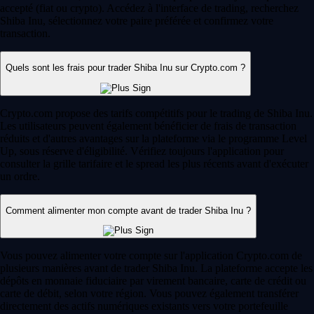
accepté (fiat ou crypto). Accédez à l'interface de trading, recherchez
Shiba Inu, sélectionnez votre paire préférée et confirmez votre
transaction.
Quels sont les frais pour trader Shiba Inu sur Crypto.com ?
Crypto.com propose des tarifs compétitifs pour le trading de Shiba Inu.
Les utilisateurs peuvent également bénéficier de frais de transaction
réduits et d'autres avantages sur la plateforme via le programme Level
Up, sous réserve d'éligibilité. Vérifiez toujours l'application pour
consulter la grille tarifaire et le spread les plus récents avant d'exécuter
un ordre.
Comment alimenter mon compte avant de trader Shiba Inu ?
Vous pouvez alimenter votre compte sur l'application Crypto.com de
plusieurs manières avant de trader Shiba Inu. La plateforme accepte les
dépôts en monnaie fiduciaire par virement bancaire, carte de crédit ou
carte de débit, selon votre région. Vous pouvez également transférer
directement des actifs numériques existants vers votre portefeuille