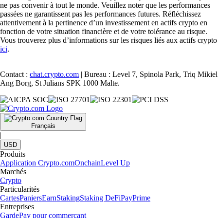
ne pas convenir à tout le monde. Veuillez noter que les performances
passées ne garantissent pas les performances futures. Réfléchissez
attentivement à la pertinence d’un investissement en actifs crypto en
fonction de votre situation financière et de votre tolérance au risque.
Vous trouverez plus d’informations sur les risques liés aux actifs crypto
ici
.
Contact :
chat.crypto.com
| Bureau : Level 7, Spinola Park, Triq Mikiel
Ang Borg, St Julians SPK 1000 Malte.
Français
|
USD
Produits
Application Crypto.com
Onchain
Level Up
Marchés
Crypto
Particularités
Cartes
Paniers
Earn
Staking
Staking DeFi
Pay
Prime
Entreprises
Garde
Pay pour commerçant