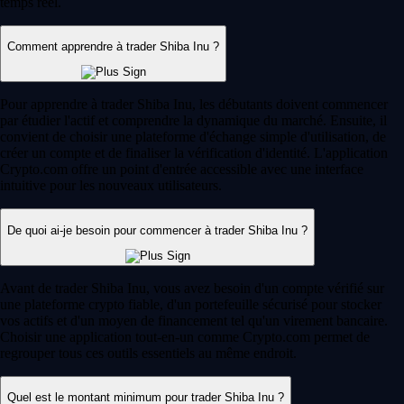
temps réel.
Comment apprendre à trader Shiba Inu ?
Pour apprendre à trader Shiba Inu, les débutants doivent commencer
par étudier l'actif et comprendre la dynamique du marché. Ensuite, il
convient de choisir une plateforme d'échange simple d'utilisation, de
créer un compte et de finaliser la vérification d'identité. L'application
Crypto.com offre un point d'entrée accessible avec une interface
intuitive pour les nouveaux utilisateurs.
De quoi ai-je besoin pour commencer à trader Shiba Inu ?
Avant de trader Shiba Inu, vous avez besoin d'un compte vérifié sur
une plateforme crypto fiable, d'un portefeuille sécurisé pour stocker
vos actifs et d'un moyen de financement tel qu'un virement bancaire.
Choisir une application tout-en-un comme Crypto.com permet de
regrouper tous ces outils essentiels au même endroit.
Quel est le montant minimum pour trader Shiba Inu ?