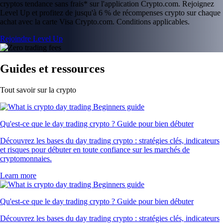
cryptos tendance sans frais* sur l'application Crypto.com. Rejoignez
Level Up et profitez de jusqu'à 6 % de récompenses crypto sur chaque
achat avec la carte Visa Crypto.com. Conditions applicables.
Rejoindre Level Up
Guides et ressources
Tout savoir sur la crypto
Qu'est-ce que le day trading crypto ? Guide pour bien débuter
Découvrez les bases du day trading crypto : stratégies clés, indicateurs
et risques pour débuter en toute confiance sur les marchés de
cryptomonnaies.
Learn more
Qu'est-ce que le day trading crypto ? Guide pour bien débuter
Découvrez les bases du day trading crypto : stratégies clés, indicateurs