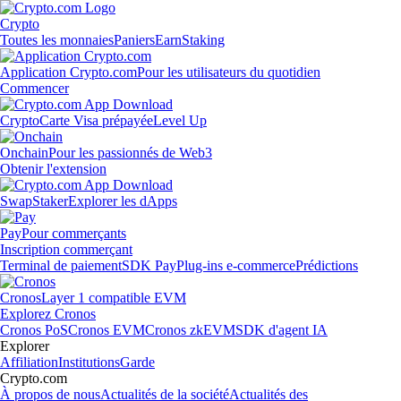
Crypto
Toutes les monnaies
Paniers
Earn
Staking
Application Crypto.com
Pour les utilisateurs du quotidien
Commencer
Crypto
Carte Visa prépayée
Level Up
Onchain
Pour les passionnés de Web3
Obtenir l'extension
Swap
Staker
Explorer les dApps
Pay
Pour commerçants
Inscription commerçant
Terminal de paiement
SDK Pay
Plug-ins e-commerce
Prédictions
Cronos
Layer 1 compatible EVM
Explorez Cronos
Cronos PoS
Cronos EVM
Cronos zkEVM
SDK d'agent IA
Explorer
Affiliation
Institutions
Garde
Crypto.com
À propos de nous
Actualités de la société
Actualités des