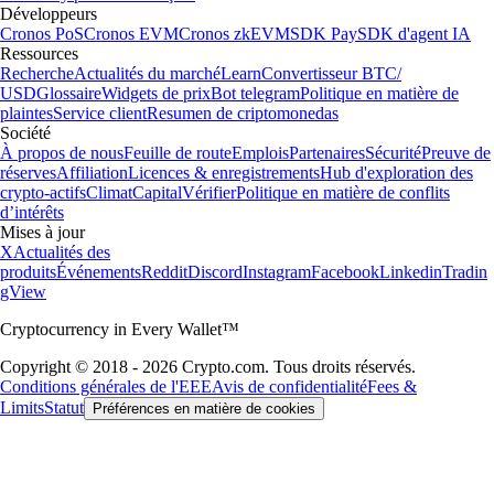
Développeurs
Cronos PoS
Cronos EVM
Cronos zkEVM
SDK Pay
SDK d'agent IA
Ressources
Recherche
Actualités du marché
Learn
Convertisseur BTC/
USD
Glossaire
Widgets de prix
Bot telegram
Politique en matière de
plaintes
Service client
Resumen de criptomonedas
Société
À propos de nous
Feuille de route
Emplois
Partenaires
Sécurité
Preuve de
réserves
Affiliation
Licences & enregistrements
Hub d'exploration des
crypto-actifs
Climat
Capital
Vérifier
Politique en matière de conflits
d’intérêts
Mises à jour
X
Actualités des
produits
Événements
Reddit
Discord
Instagram
Facebook
Linkedin
Tradin
gView
Cryptocurrency in Every Wallet™
Copyright © 2018 - 2026 Crypto.com. Tous droits réservés.
Conditions générales de l'EEE
Avis de confidentialité
Fees &
Limits
Statut
Préférences en matière de cookies