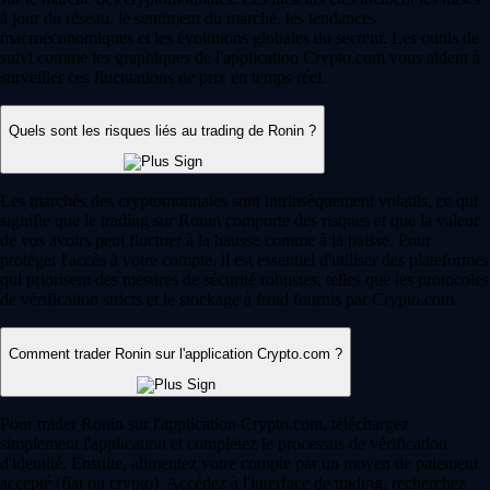
à jour du réseau, le sentiment du marché, les tendances
macroéconomiques et les évolutions globales du secteur. Les outils de
suivi comme les graphiques de l'application Crypto.com vous aident à
surveiller ces fluctuations de prix en temps réel.
Quels sont les risques liés au trading de Ronin ?
Les marchés des cryptomonnaies sont intrinsèquement volatils, ce qui
signifie que le trading sur Ronin comporte des risques et que la valeur
de vos avoirs peut fluctuer à la hausse comme à la baisse. Pour
protéger l'accès à votre compte, il est essentiel d'utiliser des plateformes
qui priorisent des mesures de sécurité robustes, telles que les protocoles
de vérification stricts et le stockage à froid fournis par Crypto.com.
Comment trader Ronin sur l'application Crypto.com ?
Pour trader Ronin sur l'application Crypto.com, téléchargez
simplement l'application et complétez le processus de vérification
d'identité. Ensuite, alimentez votre compte par un moyen de paiement
accepté (fiat ou crypto). Accédez à l'interface de trading, recherchez