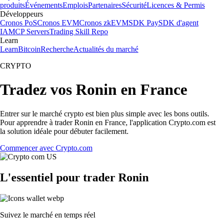
produits
Événements
Emplois
Partenaires
Sécurité
Licences & Permis
Développeurs
Cronos PoS
Cronos EVM
Cronos zkEVM
SDK Pay
SDK d'agent
IA
MCP Servers
Trading Skill Repo
Learn
Learn
Bitcoin
Recherche
Actualités du marché
CRYPTO
Tradez vos Ronin en France
Entrer sur le marché crypto est bien plus simple avec les bons outils.
Pour apprendre à trader Ronin en France, l'application Crypto.com est
la solution idéale pour débuter facilement.
Commencer avec Crypto.com
L'essentiel pour trader Ronin
Suivez le marché en temps réel