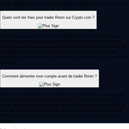
Ronin, sélectionnez votre paire préférée et confirmez votre transaction.
Quels sont les frais pour trader Ronin sur Crypto.com ?
Crypto.com propose des tarifs compétitifs pour le trading de Ronin.
Les utilisateurs peuvent également bénéficier de frais de transaction
réduits et d'autres avantages sur la plateforme via le programme Level
Up, sous réserve d'éligibilité. Vérifiez toujours l'application pour
consulter la grille tarifaire et le spread les plus récents avant d'exécuter
un ordre.
Comment alimenter mon compte avant de trader Ronin ?
Vous pouvez alimenter votre compte sur l'application Crypto.com de
plusieurs manières avant de trader Ronin. La plateforme accepte les
dépôts en monnaie fiduciaire par virement bancaire, carte de crédit ou
carte de débit, selon votre région. Vous pouvez également transférer
directement des actifs numériques existants vers votre portefeuille
crypto.