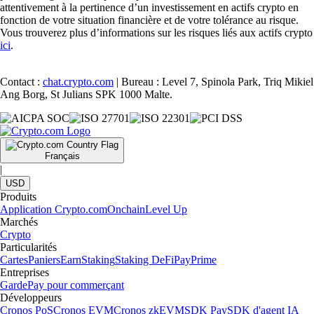
attentivement à la pertinence d’un investissement en actifs crypto en
fonction de votre situation financière et de votre tolérance au risque.
Vous trouverez plus d’informations sur les risques liés aux actifs crypto
ici
.
Contact :
chat.crypto.com
| Bureau : Level 7, Spinola Park, Triq Mikiel
Ang Borg, St Julians SPK 1000 Malte.
Français
|
USD
Produits
Application Crypto.com
Onchain
Level Up
Marchés
Crypto
Particularités
Cartes
Paniers
Earn
Staking
Staking DeFi
Pay
Prime
Entreprises
Garde
Pay pour commerçant
Développeurs
Cronos PoS
Cronos EVM
Cronos zkEVM
SDK Pay
SDK d'agent IA