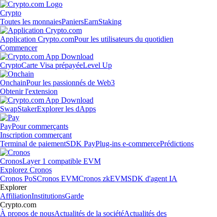
Crypto
Toutes les monnaies
Paniers
Earn
Staking
Application Crypto.com
Pour les utilisateurs du quotidien
Commencer
Crypto
Carte Visa prépayée
Level Up
Onchain
Pour les passionnés de Web3
Obtenir l'extension
Swap
Staker
Explorer les dApps
Pay
Pour commerçants
Inscription commerçant
Terminal de paiement
SDK Pay
Plug-ins e-commerce
Prédictions
Cronos
Layer 1 compatible EVM
Explorez Cronos
Cronos PoS
Cronos EVM
Cronos zkEVM
SDK d'agent IA
Explorer
Affiliation
Institutions
Garde
Crypto.com
À propos de nous
Actualités de la société
Actualités des