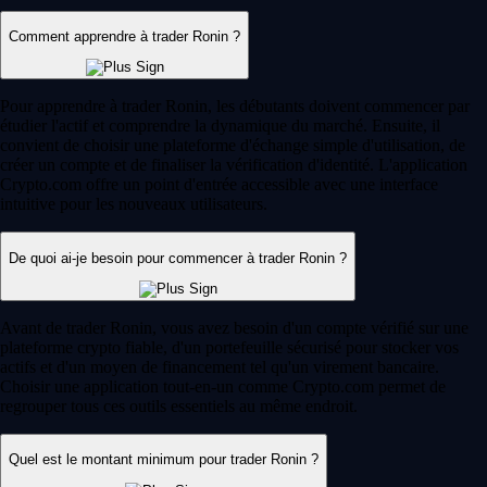
Comment apprendre à trader Ronin ?
Pour apprendre à trader Ronin, les débutants doivent commencer par
étudier l'actif et comprendre la dynamique du marché. Ensuite, il
convient de choisir une plateforme d'échange simple d'utilisation, de
créer un compte et de finaliser la vérification d'identité. L'application
Crypto.com offre un point d'entrée accessible avec une interface
intuitive pour les nouveaux utilisateurs.
De quoi ai-je besoin pour commencer à trader Ronin ?
Avant de trader Ronin, vous avez besoin d'un compte vérifié sur une
plateforme crypto fiable, d'un portefeuille sécurisé pour stocker vos
actifs et d'un moyen de financement tel qu'un virement bancaire.
Choisir une application tout-en-un comme Crypto.com permet de
regrouper tous ces outils essentiels au même endroit.
Quel est le montant minimum pour trader Ronin ?