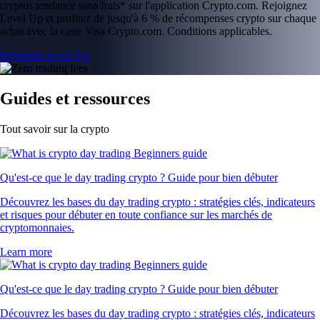
cryptos tendance sans frais* sur l'application Crypto.com. Rejoignez
Level Up et profitez de jusqu'à 6 % de récompenses crypto sur chaque
achat avec la carte Visa Crypto.com. Conditions applicables.
Rejoindre Level Up
Guides et ressources
Tout savoir sur la crypto
Qu'est-ce que le day trading crypto ? Guide pour bien débuter
Découvrez les bases du day trading crypto : stratégies clés, indicateurs
et risques pour débuter en toute confiance sur les marchés de
cryptomonnaies.
Learn more
Qu'est-ce que le day trading crypto ? Guide pour bien débuter
Découvrez les bases du day trading crypto : stratégies clés, indicateurs