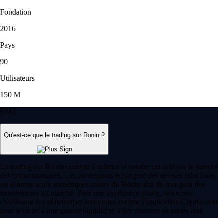
Fondation
2016
Pays
90
Utilisateurs
150 M
FAQ
Qu'est-ce que le trading sur Ronin ?
Le trading sur Ronin consiste à acheter et vendre cet actif sur le marché
des cryptomonnaies. Les participants échangent des devises fiduciaires
ou d'autres actifs numériques contre du Ronin afin de tirer parti des
mouvements du marché. Pour une expérience fluide, beaucoup
choisissent des plateformes reconnues comme l'application Crypto.com
pour accéder à une grande liquidité et à des données en temps réel.