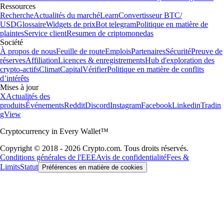
Ressources
Recherche
Actualités du marché
Learn
Convertisseur BTC/
USD
Glossaire
Widgets de prix
Bot telegram
Politique en matière de
plaintes
Service client
Resumen de criptomonedas
Société
À propos de nous
Feuille de route
Emplois
Partenaires
Sécurité
Preuve de
réserves
Affiliation
Licences & enregistrements
Hub d'exploration des
crypto-actifs
Climat
Capital
Vérifier
Politique en matière de conflits
d’intérêts
Mises à jour
X
Actualités des
produits
Événements
Reddit
Discord
Instagram
Facebook
Linkedin
Tradin
gView
Cryptocurrency in Every Wallet™
Copyright © 2018 - 2026 Crypto.com. Tous droits réservés.
Conditions générales de l'EEE
Avis de confidentialité
Fees &
Limits
Statut
Préférences en matière de cookies