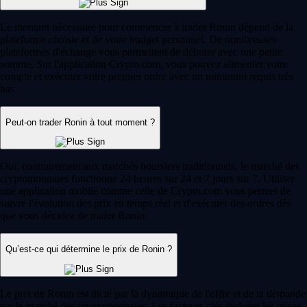
Le montant nécessaire pour commencer à trader Ronin dépend de la
plateforme choisie et de votre budget personnel. De nombreuses
plateformes d'échange vous permettent de débuter avec une petite
somme. Sur l'application Crypto.com, vous pouvez alimenter votre
compte et exécuter votre premier ordre avec un minimum requis très
bas.
Peut-on trader Ronin à tout moment ?
Oui, contrairement aux marchés boursiers traditionnels, le marché des
cryptomonnaies fonctionne 24 heures sur 24 et 7 jours sur 7. Utiliser
une application mobile comme celle de Crypto.com vous permet de
suivre l'évolution des prix en temps réel et d'exécuter des ordres dès
que vous décidez de trader Ronin.
Qu’est-ce qui détermine le prix de Ronin ?
Le prix de Ronin est dicté par la dynamique de l'offre et de la demande
sur le marché des cryptomonnaies. Les facteurs clés incluent les mises