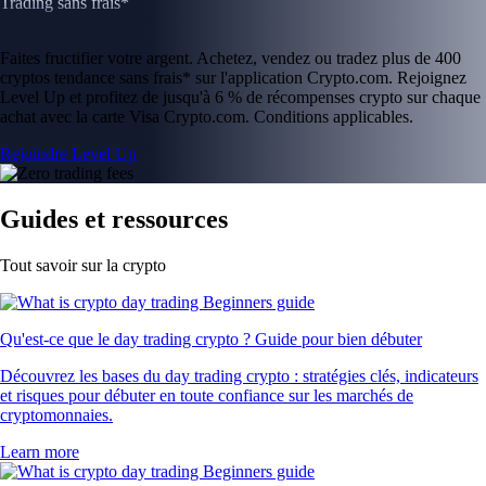
Trading sans frais*
Faites fructifier votre argent. Achetez, vendez ou tradez plus de 400
cryptos tendance sans frais* sur l'application Crypto.com. Rejoignez
Level Up et profitez de jusqu'à 6 % de récompenses crypto sur chaque
achat avec la carte Visa Crypto.com. Conditions applicables.
Rejoindre Level Up
Guides et ressources
Tout savoir sur la crypto
Qu'est-ce que le day trading crypto ? Guide pour bien débuter
Découvrez les bases du day trading crypto : stratégies clés, indicateurs
et risques pour débuter en toute confiance sur les marchés de
cryptomonnaies.
Learn more