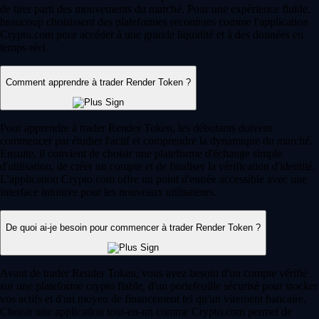
de tirer parti des mouvements du marché. Pour une expérience fluide,
beaucoup choisissent des plateformes reconnues comme l'application
Crypto.com pour accéder à une grande liquidité et à des données en
temps réel.
Comment apprendre à trader Render Token ?
Pour apprendre à trader Render Token, les débutants doivent
commencer par étudier l'actif et comprendre la dynamique du marché.
Ensuite, il convient de choisir une plateforme d'échange simple
d'utilisation, de créer un compte et de finaliser la vérification d'identité.
L'application Crypto.com offre un point d'entrée accessible avec une
interface intuitive pour les nouveaux utilisateurs.
De quoi ai-je besoin pour commencer à trader Render Token ?
Avant de trader Render Token, vous avez besoin d'un compte vérifié
sur une plateforme crypto fiable, d'un portefeuille sécurisé pour stocker
vos actifs et d'un moyen de financement tel qu'un virement bancaire.
Choisir une application tout-en-un comme Crypto.com permet de