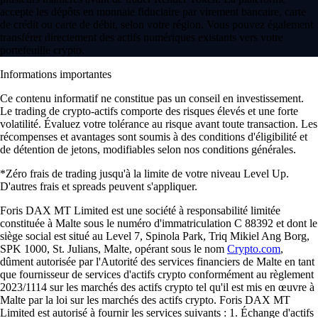
accepte les dépôts en monnaie fiduciaire par virement bancaire, carte
de crédit ou carte de débit, selon votre région. Vous pouvez également
transférer directement des actifs numériques existants vers votre
portefeuille crypto.
Informations importantes
Ce contenu informatif ne constitue pas un conseil en investissement.
Le trading de crypto-actifs comporte des risques élevés et une forte
volatilité. Évaluez votre tolérance au risque avant toute transaction. Les
récompenses et avantages sont soumis à des conditions d'éligibilité et
de détention de jetons, modifiables selon nos conditions générales.
*Zéro frais de trading jusqu'à la limite de votre niveau Level Up.
D'autres frais et spreads peuvent s'appliquer.
Foris DAX MT Limited est une société à responsabilité limitée
constituée à Malte sous le numéro d'immatriculation C 88392 et dont le
siège social est situé au Level 7, Spinola Park, Triq Mikiel Ang Borg,
SPK 1000, St. Julians, Malte, opérant sous le nom
Crypto.com
,
dûment autorisée par l'Autorité des services financiers de Malte en tant
que fournisseur de services d'actifs crypto conformément au règlement
2023/1114 sur les marchés des actifs crypto tel qu'il est mis en œuvre à
Malte par la loi sur les marchés des actifs crypto. Foris DAX MT
Limited est autorisé à fournir les services suivants : 1. Échange d'actifs