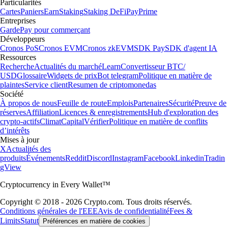
Particularités
Cartes
Paniers
Earn
Staking
Staking DeFi
Pay
Prime
Entreprises
Garde
Pay pour commerçant
Développeurs
Cronos PoS
Cronos EVM
Cronos zkEVM
SDK Pay
SDK d'agent IA
Ressources
Recherche
Actualités du marché
Learn
Convertisseur BTC/
USD
Glossaire
Widgets de prix
Bot telegram
Politique en matière de
plaintes
Service client
Resumen de criptomonedas
Société
À propos de nous
Feuille de route
Emplois
Partenaires
Sécurité
Preuve de
réserves
Affiliation
Licences & enregistrements
Hub d'exploration des
crypto-actifs
Climat
Capital
Vérifier
Politique en matière de conflits
d’intérêts
Mises à jour
X
Actualités des
produits
Événements
Reddit
Discord
Instagram
Facebook
Linkedin
Tradin
gView
Cryptocurrency in Every Wallet™
Copyright © 2018 - 2026 Crypto.com. Tous droits réservés.
Conditions générales de l'EEE
Avis de confidentialité
Fees &
Limits
Statut
Préférences en matière de cookies