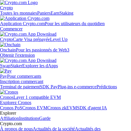
Crypto
Toutes les monnaies
Paniers
Earn
Staking
Application Crypto.com
Pour les utilisateurs du quotidien
Commencer
Crypto
Carte Visa prépayée
Level Up
Onchain
Pour les passionnés de Web3
Obtenir l'extension
Swap
Staker
Explorer les dApps
Pay
Pour commerçants
Inscription commerçant
Terminal de paiement
SDK Pay
Plug-ins e-commerce
Prédictions
Cronos
Layer 1 compatible EVM
Explorez Cronos
Cronos PoS
Cronos EVM
Cronos zkEVM
SDK d'agent IA
Explorer
Affiliation
Institutions
Garde
Crypto.com
À propos de nous
Actualités de la société
Actualités des