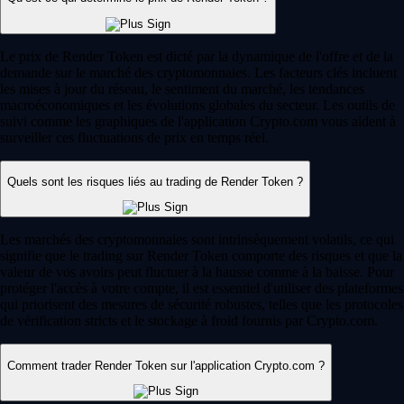
Le prix de Render Token est dicté par la dynamique de l'offre et de la
demande sur le marché des cryptomonnaies. Les facteurs clés incluent
les mises à jour du réseau, le sentiment du marché, les tendances
macroéconomiques et les évolutions globales du secteur. Les outils de
suivi comme les graphiques de l'application Crypto.com vous aident à
surveiller ces fluctuations de prix en temps réel.
Quels sont les risques liés au trading de Render Token ?
Les marchés des cryptomonnaies sont intrinsèquement volatils, ce qui
signifie que le trading sur Render Token comporte des risques et que la
valeur de vos avoirs peut fluctuer à la hausse comme à la baisse. Pour
protéger l'accès à votre compte, il est essentiel d'utiliser des plateformes
qui priorisent des mesures de sécurité robustes, telles que les protocoles
de vérification stricts et le stockage à froid fournis par Crypto.com.
Comment trader Render Token sur l'application Crypto.com ?