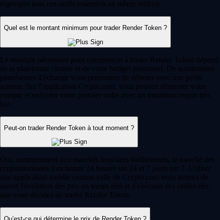
regrouper tous ces outils essentiels au même endroit.
Quel est le montant minimum pour trader Render Token ?
Le montant nécessaire pour commencer à trader Render Token dépend
de la plateforme choisie et de votre budget personnel. De nombreuses
plateformes d'échange vous permettent de débuter avec une petite
somme. Sur l'application Crypto.com, vous pouvez alimenter votre
compte et exécuter votre premier ordre avec un minimum requis très
bas.
Peut-on trader Render Token à tout moment ?
Oui, contrairement aux marchés boursiers traditionnels, le marché des
cryptomonnaies fonctionne 24 heures sur 24 et 7 jours sur 7. Utiliser
une application mobile comme celle de Crypto.com vous permet de
suivre l'évolution des prix en temps réel et d'exécuter des ordres dès
que vous décidez de trader Render Token.
Qu’est-ce qui détermine le prix de Render Token ?