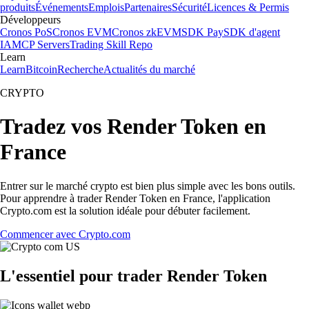
produits
Événements
Emplois
Partenaires
Sécurité
Licences & Permis
Développeurs
Cronos PoS
Cronos EVM
Cronos zkEVM
SDK Pay
SDK d'agent
IA
MCP Servers
Trading Skill Repo
Learn
Learn
Bitcoin
Recherche
Actualités du marché
CRYPTO
Tradez vos Render Token en
France
Entrer sur le marché crypto est bien plus simple avec les bons outils.
Pour apprendre à trader Render Token en France, l'application
Crypto.com est la solution idéale pour débuter facilement.
Commencer avec Crypto.com
L'essentiel pour trader Render Token