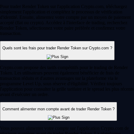
Pour trader Render Token sur l'application Crypto.com, téléchargez
simplement l'application et complétez le processus de vérification
d'identité. Ensuite, alimentez votre compte par un moyen de paiement
accepté (fiat ou crypto). Accédez à l'interface de trading, recherchez
Render Token, sélectionnez votre paire préférée et confirmez votre
transaction.
Quels sont les frais pour trader Render Token sur Crypto.com ?
Crypto.com propose des tarifs compétitifs pour le trading de Render
Token. Les utilisateurs peuvent également bénéficier de frais de
transaction réduits et d'autres avantages sur la plateforme via le
programme Level Up, sous réserve d'éligibilité. Vérifiez toujours
l'application pour consulter la grille tarifaire et le spread les plus récents
avant d'exécuter un ordre.
Comment alimenter mon compte avant de trader Render Token ?
Vous pouvez alimenter votre compte sur l'application Crypto.com de
plusieurs manières avant de trader Render Token. La plateforme