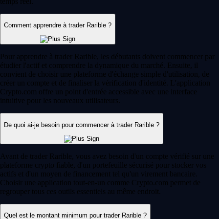
temps réel.
Comment apprendre à trader Rarible ?
Pour apprendre à trader Rarible, les débutants doivent commencer par
étudier l'actif et comprendre la dynamique du marché. Ensuite, il
convient de choisir une plateforme d'échange simple d'utilisation, de
créer un compte et de finaliser la vérification d'identité. L'application
Crypto.com offre un point d'entrée accessible avec une interface
intuitive pour les nouveaux utilisateurs.
De quoi ai-je besoin pour commencer à trader Rarible ?
Avant de trader Rarible, vous avez besoin d'un compte vérifié sur une
plateforme crypto fiable, d'un portefeuille sécurisé pour stocker vos
actifs et d'un moyen de financement tel qu'un virement bancaire.
Choisir une application tout-en-un comme Crypto.com permet de
regrouper tous ces outils essentiels au même endroit.
Quel est le montant minimum pour trader Rarible ?