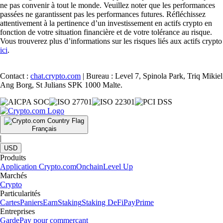
ne pas convenir à tout le monde. Veuillez noter que les performances
passées ne garantissent pas les performances futures. Réfléchissez
attentivement à la pertinence d’un investissement en actifs crypto en
fonction de votre situation financière et de votre tolérance au risque.
Vous trouverez plus d’informations sur les risques liés aux actifs crypto
ici
.
Contact :
chat.crypto.com
| Bureau : Level 7, Spinola Park, Triq Mikiel
Ang Borg, St Julians SPK 1000 Malte.
Français
|
USD
Produits
Application Crypto.com
Onchain
Level Up
Marchés
Crypto
Particularités
Cartes
Paniers
Earn
Staking
Staking DeFi
Pay
Prime
Entreprises
Garde
Pay pour commerçant