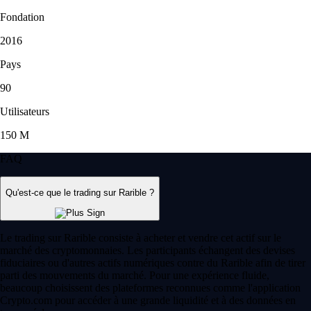
Fondation
2016
Pays
90
Utilisateurs
150 M
FAQ
Qu'est-ce que le trading sur Rarible ?
Le trading sur Rarible consiste à acheter et vendre cet actif sur le
marché des cryptomonnaies. Les participants échangent des devises
fiduciaires ou d'autres actifs numériques contre du Rarible afin de tirer
parti des mouvements du marché. Pour une expérience fluide,
beaucoup choisissent des plateformes reconnues comme l'application
Crypto.com pour accéder à une grande liquidité et à des données en