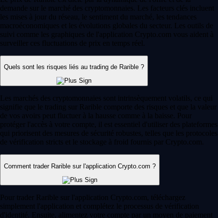
demande sur le marché des cryptomonnaies. Les facteurs clés incluent
les mises à jour du réseau, le sentiment du marché, les tendances
macroéconomiques et les évolutions globales du secteur. Les outils de
suivi comme les graphiques de l'application Crypto.com vous aident à
surveiller ces fluctuations de prix en temps réel.
Quels sont les risques liés au trading de Rarible ?
Les marchés des cryptomonnaies sont intrinsèquement volatils, ce qui
signifie que le trading sur Rarible comporte des risques et que la valeur
de vos avoirs peut fluctuer à la hausse comme à la baisse. Pour
protéger l'accès à votre compte, il est essentiel d'utiliser des plateformes
qui priorisent des mesures de sécurité robustes, telles que les protocoles
de vérification stricts et le stockage à froid fournis par Crypto.com.
Comment trader Rarible sur l'application Crypto.com ?
Pour trader Rarible sur l'application Crypto.com, téléchargez
simplement l'application et complétez le processus de vérification
d'identité. Ensuite, alimentez votre compte par un moyen de paiement