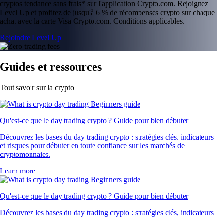
cryptos tendance sans frais* sur l'application Crypto.com. Rejoignez
Level Up et profitez de jusqu'à 6 % de récompenses crypto sur chaque
achat avec la carte Visa Crypto.com. Conditions applicables.
Rejoindre Level Up
Guides et ressources
Tout savoir sur la crypto
Qu'est-ce que le day trading crypto ? Guide pour bien débuter
Découvrez les bases du day trading crypto : stratégies clés, indicateurs
et risques pour débuter en toute confiance sur les marchés de
cryptomonnaies.
Learn more
Qu'est-ce que le day trading crypto ? Guide pour bien débuter
Découvrez les bases du day trading crypto : stratégies clés, indicateurs