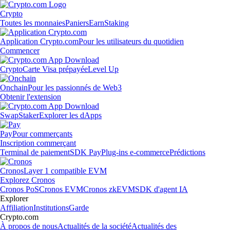
Crypto
Toutes les monnaies
Paniers
Earn
Staking
Application Crypto.com
Pour les utilisateurs du quotidien
Commencer
Crypto
Carte Visa prépayée
Level Up
Onchain
Pour les passionnés de Web3
Obtenir l'extension
Swap
Staker
Explorer les dApps
Pay
Pour commerçants
Inscription commerçant
Terminal de paiement
SDK Pay
Plug-ins e-commerce
Prédictions
Cronos
Layer 1 compatible EVM
Explorez Cronos
Cronos PoS
Cronos EVM
Cronos zkEVM
SDK d'agent IA
Explorer
Affiliation
Institutions
Garde
Crypto.com
À propos de nous
Actualités de la société
Actualités des