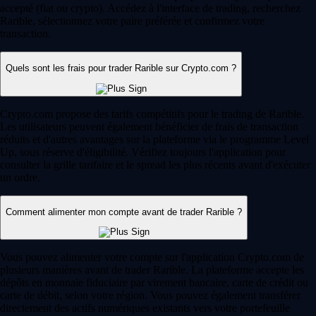
accepté (fiat ou crypto). Accédez à l'interface de trading, recherchez
Rarible, sélectionnez votre paire préférée et confirmez votre
transaction.
Quels sont les frais pour trader Rarible sur Crypto.com ?
Crypto.com propose des tarifs compétitifs pour le trading de Rarible.
Les utilisateurs peuvent également bénéficier de frais de transaction
réduits et d'autres avantages sur la plateforme via le programme Level
Up, sous réserve d'éligibilité. Vérifiez toujours l'application pour
consulter la grille tarifaire et le spread les plus récents avant d'exécuter
un ordre.
Comment alimenter mon compte avant de trader Rarible ?
Vous pouvez alimenter votre compte sur l'application Crypto.com de
plusieurs manières avant de trader Rarible. La plateforme accepte les
dépôts en monnaie fiduciaire par virement bancaire, carte de crédit ou
carte de débit, selon votre région. Vous pouvez également transférer
directement des actifs numériques existants vers votre portefeuille