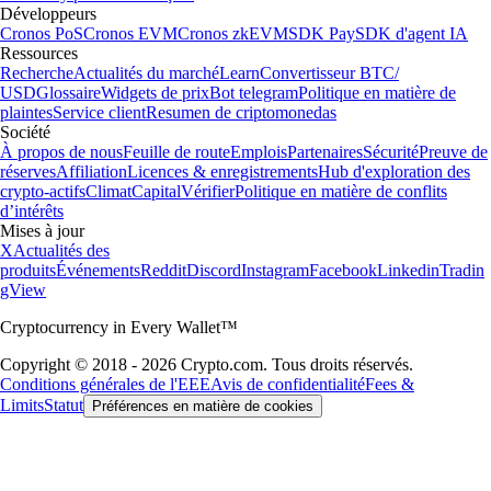
Développeurs
Cronos PoS
Cronos EVM
Cronos zkEVM
SDK Pay
SDK d'agent IA
Ressources
Recherche
Actualités du marché
Learn
Convertisseur BTC/
USD
Glossaire
Widgets de prix
Bot telegram
Politique en matière de
plaintes
Service client
Resumen de criptomonedas
Société
À propos de nous
Feuille de route
Emplois
Partenaires
Sécurité
Preuve de
réserves
Affiliation
Licences & enregistrements
Hub d'exploration des
crypto-actifs
Climat
Capital
Vérifier
Politique en matière de conflits
d’intérêts
Mises à jour
X
Actualités des
produits
Événements
Reddit
Discord
Instagram
Facebook
Linkedin
Tradin
gView
Cryptocurrency in Every Wallet™
Copyright © 2018 - 2026 Crypto.com. Tous droits réservés.
Conditions générales de l'EEE
Avis de confidentialité
Fees &
Limits
Statut
Préférences en matière de cookies