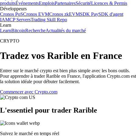
produits
Événements
Emplois
Partenaires
Sécurité
Licences & Permis
Développeurs
Cronos PoS
Cronos EVM
Cronos zkEVM
SDK Pay
SDK d'agent
IA
MCP Servers
Trading Skill Repo
Learn
Learn
Bitcoin
Recherche
Actualités du marché
CRYPTO
Tradez vos Rarible en France
Entrer sur le marché crypto est bien plus simple avec les bons outils.
Pour apprendre à trader Rarible en France, l'application Crypto.com est
la solution idéale pour débuter facilement.
Commencer avec Crypto.com
L'essentiel pour trader Rarible
Suivez le marché en temps réel