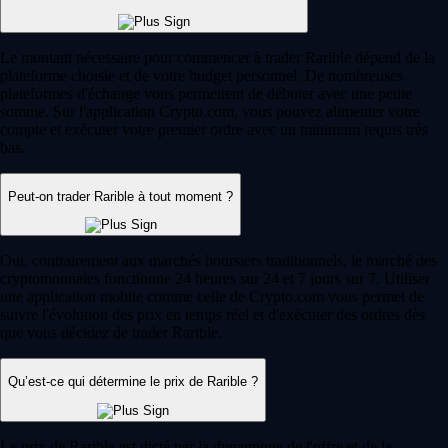
Le montant nécessaire pour commencer à trader Rarible dépend de la
plateforme choisie et de votre budget personnel. De nombreuses
plateformes d'échange vous permettent de débuter avec une petite
somme. Sur l'application Crypto.com, vous pouvez alimenter votre
compte et exécuter votre premier ordre avec un minimum requis très
bas.
Peut-on trader Rarible à tout moment ?
Oui, contrairement aux marchés boursiers traditionnels, le marché des
cryptomonnaies fonctionne 24 heures sur 24 et 7 jours sur 7. Utiliser
une application mobile comme celle de Crypto.com vous permet de
suivre l'évolution des prix en temps réel et d'exécuter des ordres dès
que vous décidez de trader Rarible.
Qu’est-ce qui détermine le prix de Rarible ?
Le prix de Rarible est dicté par la dynamique de l'offre et de la