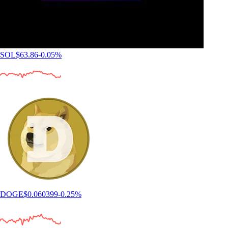
SOL
$
63.86
-0.05
%
DOGE
$
0.060399
-0.25
%