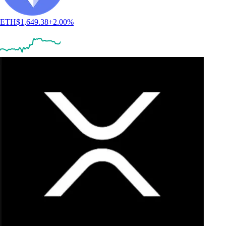
ETH
$
1,649.38
+
2.00
%