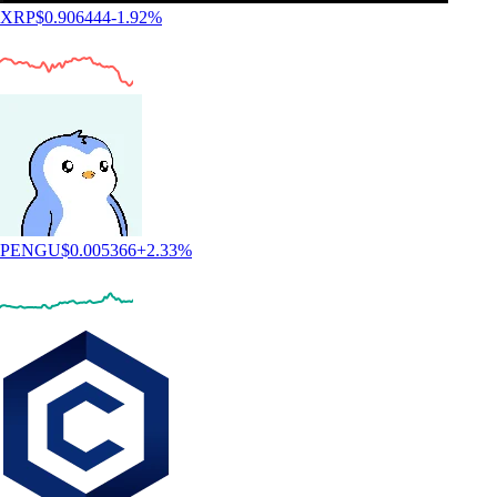
XRP
$
0.906444
-1.92
%
PENGU
$
0.005366
+
2.33
%