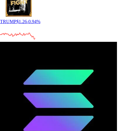
TRUMP
$
1.26
-0.94
%