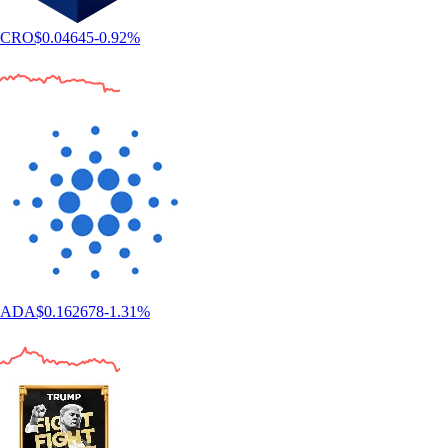
CRO
$
0.04645
-0.92
%
ADA
$
0.162678
-1.31
%