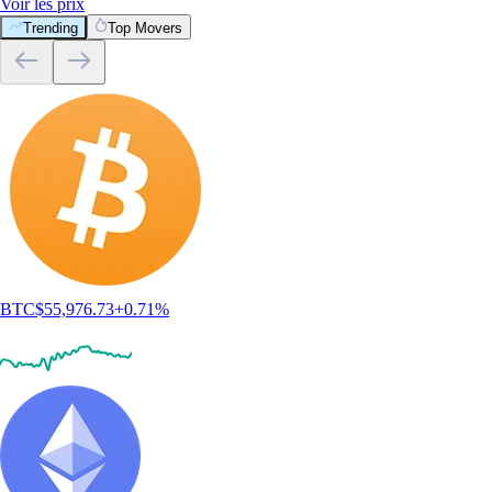
Voir les prix
Trending
Top Movers
BTC
$
55,976.73
+
0.71
%