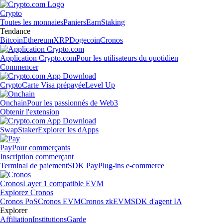
Crypto
Toutes les monnaies
Paniers
Earn
Staking
Tendance
Bitcoin
Ethereum
XRP
Dogecoin
Cronos
Application Crypto.com
Pour les utilisateurs du quotidien
Commencer
Crypto
Carte Visa prépayée
Level Up
Onchain
Pour les passionnés de Web3
Obtenir l'extension
Swap
Staker
Explorer les dApps
Pay
Pour commerçants
Inscription commerçant
Terminal de paiement
SDK Pay
Plug-ins e-commerce
Cronos
Layer 1 compatible EVM
Explorez Cronos
Cronos PoS
Cronos EVM
Cronos zkEVM
SDK d'agent IA
Explorer
Affiliation
Institutions
Garde