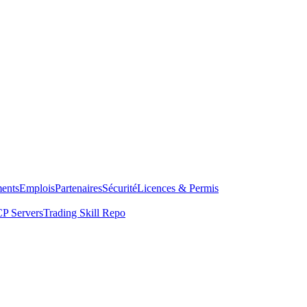
ents
Emplois
Partenaires
Sécurité
Licences & Permis
P Servers
Trading Skill Repo