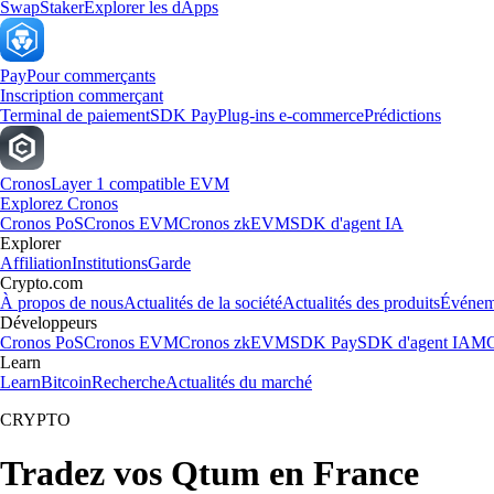
Swap
Staker
Explorer les dApps
Pay
Pour commerçants
Inscription commerçant
Terminal de paiement
SDK Pay
Plug-ins e-commerce
Prédictions
Cronos
Layer 1 compatible EVM
Explorez Cronos
Cronos PoS
Cronos EVM
Cronos zkEVM
SDK d'agent IA
Explorer
Affiliation
Institutions
Garde
Crypto.com
À propos de nous
Actualités de la société
Actualités des produits
Événem
Développeurs
Cronos PoS
Cronos EVM
Cronos zkEVM
SDK Pay
SDK d'agent IA
MC
Learn
Learn
Bitcoin
Recherche
Actualités du marché
CRYPTO
Tradez vos Qtum en France