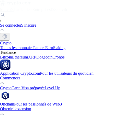
Marchés
Particuliers
Entreprises
Découvrir
/
Se connecter
S'inscrire
Crypto
Toutes les monnaies
Paniers
Earn
Staking
Tendance
Bitcoin
Ethereum
XRP
Dogecoin
Cronos
Application Crypto.com
Pour les utilisateurs du quotidien
Commencer
Crypto
Carte Visa prépayée
Level Up
Onchain
Pour les passionnés de Web3
Obtenir l'extension