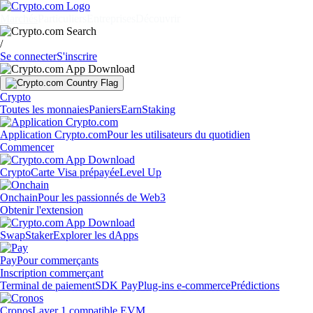
Marchés
Particuliers
Entreprises
Découvrir
/
Se connecter
S'inscrire
Crypto
Toutes les monnaies
Paniers
Earn
Staking
Application Crypto.com
Pour les utilisateurs du quotidien
Commencer
Crypto
Carte Visa prépayée
Level Up
Onchain
Pour les passionnés de Web3
Obtenir l'extension
Swap
Staker
Explorer les dApps
Pay
Pour commerçants
Inscription commerçant
Terminal de paiement
SDK Pay
Plug-ins e-commerce
Prédictions
Cronos
Layer 1 compatible EVM