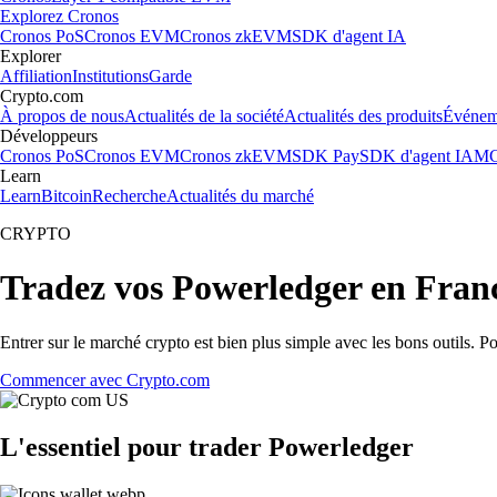
Explorez Cronos
Cronos PoS
Cronos EVM
Cronos zkEVM
SDK d'agent IA
Explorer
Affiliation
Institutions
Garde
Crypto.com
À propos de nous
Actualités de la société
Actualités des produits
Événem
Développeurs
Cronos PoS
Cronos EVM
Cronos zkEVM
SDK Pay
SDK d'agent IA
MC
Learn
Learn
Bitcoin
Recherche
Actualités du marché
CRYPTO
Tradez vos Powerledger en Fran
Entrer sur le marché crypto est bien plus simple avec les bons outils. P
Commencer avec Crypto.com
L'essentiel pour trader Powerledger