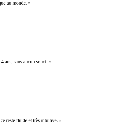
nique au monde. »
 4 ans, sans aucun souci. »
e reste fluide et très intuitive. »