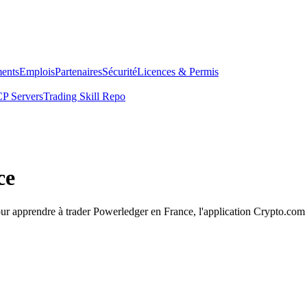
ents
Emplois
Partenaires
Sécurité
Licences & Permis
P Servers
Trading Skill Repo
ce
our apprendre à trader Powerledger en France, l'application Crypto.com e