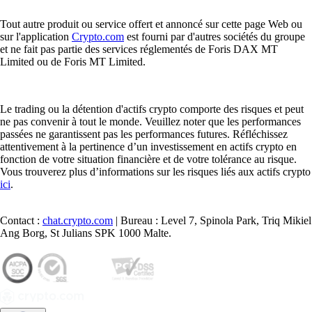
Le prix de Popcat est dicté par la dynamique de l'offre et de la
demande sur le marché des cryptomonnaies. Les facteurs clés incluent
les mises à jour du réseau, le sentiment du marché, les tendances
macroéconomiques et les évolutions globales du secteur. Les outils de
suivi comme les graphiques de l'application Crypto.com vous aident à
surveiller ces fluctuations de prix en temps réel.
Quels sont les risques liés au trading de Popcat ?
Les marchés des cryptomonnaies sont intrinsèquement volatils, ce qui
signifie que le trading sur Popcat comporte des risques et que la valeur
de vos avoirs peut fluctuer à la hausse comme à la baisse. Pour
protéger l'accès à votre compte, il est essentiel d'utiliser des plateformes
qui priorisent des mesures de sécurité robustes, telles que les protocoles
de vérification stricts et le stockage à froid fournis par Crypto.com.
Comment trader Popcat sur l'application Crypto.com ?