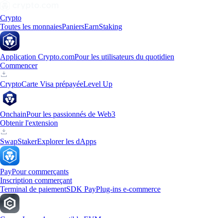
Crypto
Toutes les monnaies
Paniers
Earn
Staking
Application Crypto.com
Pour les utilisateurs du quotidien
Commencer
Crypto
Carte Visa prépayée
Level Up
Onchain
Pour les passionnés de Web3
Obtenir l'extension
Swap
Staker
Explorer les dApps
Pay
Pour commerçants
Inscription commerçant
Terminal de paiement
SDK Pay
Plug-ins e-commerce