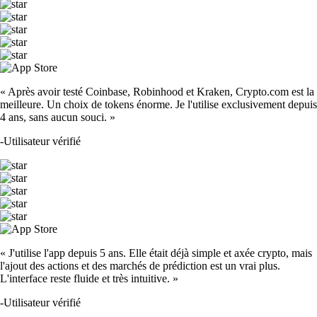
TRUMP
$
1.26
-0.81
%
SOL
$
63.83
-0.06
%
DOGE
$
0.060356
-0.26
%
USDT
$
0.865137
-0.09
%