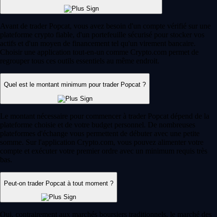
Qu'est-ce que le day trading crypto ? Guide pour bien débuter
Découvrez les bases du day trading crypto : stratégies clés, indicateurs
et risques pour débuter en toute confiance sur les marchés de
cryptomonnaies.
Learn more
Qu'est-ce qu'un portefeuille crypto ?
Que vous découvriez les cryptomonnaies ou que vous soyez déjà un
utilisateur expérimenté, un outil reste indispensable : le portefeuille
crypto. Ce guide vous permet de comprendre son fonctionnement et de
choisir la solution la plus adaptée à vos besoins.
Learn more
Qu'est-ce qu'un portefeuille crypto ?
Que vous découvriez les cryptomonnaies ou que vous soyez déjà un
utilisateur expérimenté, un outil reste indispensable : le portefeuille
crypto. Ce guide vous permet de comprendre son fonctionnement et de
choisir la solution la plus adaptée à vos besoins.