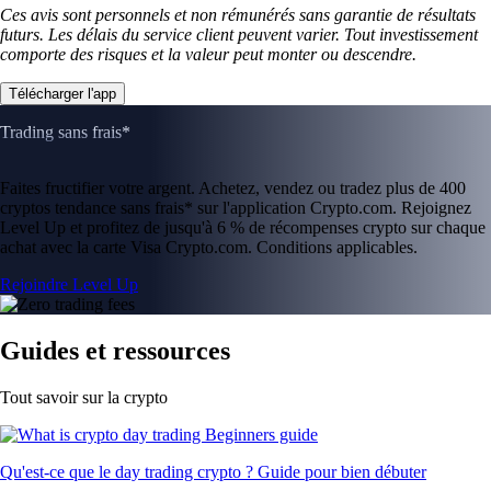
SHIB
$
0.000004
-2.29
%
LTC
$
39.02
+
0.57
%
UNI
$
3.54
+
4.45
%
XLM
$
0.140338
-2.69
%
SUSHI
$
0.133879
-1.65
%