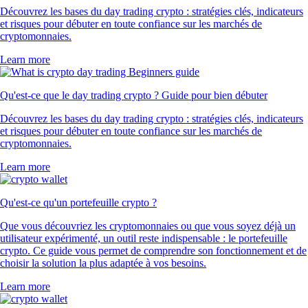
PEPE
$
0.000002
-0.31
%
POL
$
0.065149
+
0.89
%
Ce que disent nos clients
4.7
320k Reviews