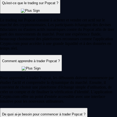
Trading sans frais*
Faites fructifier votre argent. Achetez, vendez ou tradez plus de 400
cryptos tendance sans frais* sur l'application Crypto.com. Rejoignez
Level Up et profitez de jusqu'à 6 % de récompenses crypto sur chaque
achat avec la carte Visa Crypto.com. Conditions applicables.
Rejoindre Level Up
Guides et ressources
Tout savoir sur la crypto
Qu'est-ce que le day trading crypto ? Guide pour bien débuter
Découvrez les bases du day trading crypto : stratégies clés, indicateurs
et risques pour débuter en toute confiance sur les marchés de
cryptomonnaies.
Learn more