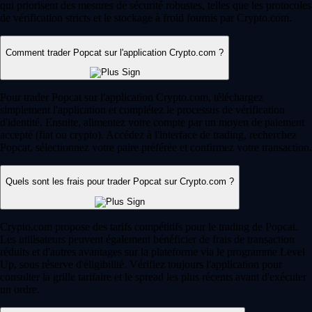
mondiale
Des millions d'utilisateurs dans plus de 90 pays
Fondation
2016
Pays
90
Utilisateurs
150 M
FAQ
Qu'est-ce que le trading sur Popcat ?
Le trading sur Popcat consiste à acheter et vendre cet actif sur le
marché des cryptomonnaies. Les participants échangent des devises
fiduciaires ou d'autres actifs numériques contre du Popcat afin de tirer