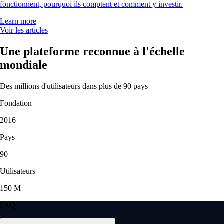
« Après avoir testé Coinbase, Robinhood et Kraken, Crypto.com est la
meilleure. Un choix de tokens énorme. Je l'utilise exclusivement depuis
4 ans, sans aucun souci. »
-
Utilisateur vérifié
« J'utilise l'app depuis 5 ans. Elle était déjà simple et axée crypto, mais
l'ajout des actions et des marchés de prédiction est un vrai plus.
L'interface reste fluide et très intuitive. »
-
Utilisateur vérifié
Ces avis sont personnels et non rémunérés sans garantie de résultats
futurs. Les délais du service client peuvent varier. Tout investissement
comporte des risques et la valeur peut monter ou descendre.
Télécharger l'app