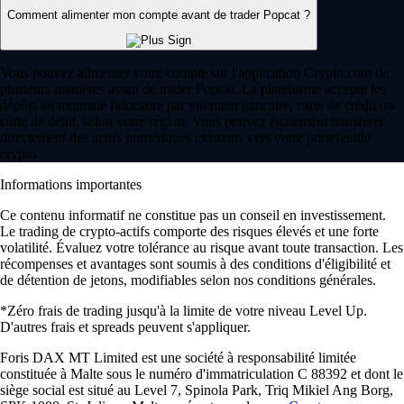
parti des mouvements du marché. Pour une expérience fluide,
beaucoup choisissent des plateformes reconnues comme l'application
Crypto.com pour accéder à une grande liquidité et à des données en
temps réel.
Comment apprendre à trader Popcat ?
Pour apprendre à trader Popcat, les débutants doivent commencer par
étudier l'actif et comprendre la dynamique du marché. Ensuite, il
convient de choisir une plateforme d'échange simple d'utilisation, de
créer un compte et de finaliser la vérification d'identité. L'application
Crypto.com offre un point d'entrée accessible avec une interface
intuitive pour les nouveaux utilisateurs.
De quoi ai-je besoin pour commencer à trader Popcat ?
Avant de trader Popcat, vous avez besoin d'un compte vérifié sur une
plateforme crypto fiable, d'un portefeuille sécurisé pour stocker vos
actifs et d'un moyen de financement tel qu'un virement bancaire.
Choisir une application tout-en-un comme Crypto.com permet de