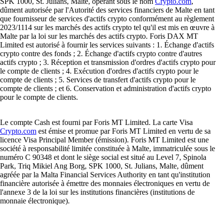
regrouper tous ces outils essentiels au même endroit.
Quel est le montant minimum pour trader Popcat ?
Le montant nécessaire pour commencer à trader Popcat dépend de la
plateforme choisie et de votre budget personnel. De nombreuses
plateformes d'échange vous permettent de débuter avec une petite
somme. Sur l'application Crypto.com, vous pouvez alimenter votre
compte et exécuter votre premier ordre avec un minimum requis très
bas.
Peut-on trader Popcat à tout moment ?
Oui, contrairement aux marchés boursiers traditionnels, le marché des
cryptomonnaies fonctionne 24 heures sur 24 et 7 jours sur 7. Utiliser
une application mobile comme celle de Crypto.com vous permet de
suivre l'évolution des prix en temps réel et d'exécuter des ordres dès
que vous décidez de trader Popcat.
Qu’est-ce qui détermine le prix de Popcat ?