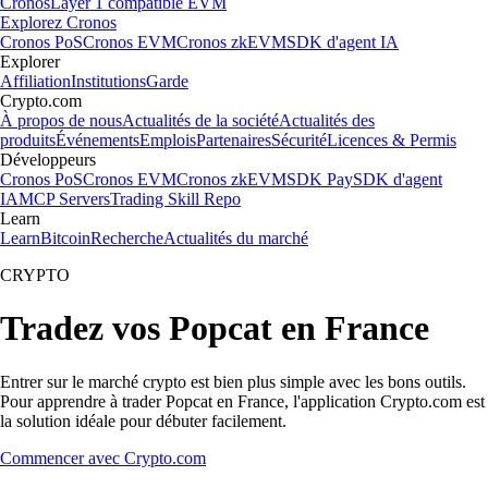
Cronos
Layer 1 compatible EVM
Explorez Cronos
Cronos PoS
Cronos EVM
Cronos zkEVM
SDK d'agent IA
Explorer
Affiliation
Institutions
Garde
Crypto.com
À propos de nous
Actualités de la société
Actualités des
produits
Événements
Emplois
Partenaires
Sécurité
Licences & Permis
Développeurs
Cronos PoS
Cronos EVM
Cronos zkEVM
SDK Pay
SDK d'agent
IA
MCP Servers
Trading Skill Repo
Learn
Learn
Bitcoin
Recherche
Actualités du marché
CRYPTO
Tradez vos Popcat en France
Entrer sur le marché crypto est bien plus simple avec les bons outils.
Pour apprendre à trader Popcat en France, l'application Crypto.com est
la solution idéale pour débuter facilement.
Commencer avec Crypto.com