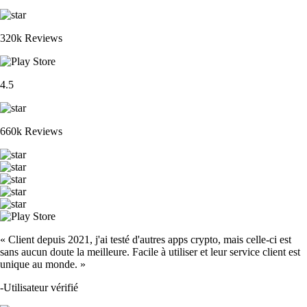
ETH
$
1,648.43
+
1.94
%
XRP
$
0.90562
-2.00
%
PENGU
$
0.005396
+
2.86
%
CRO
$
0.04645
-0.93
%
ADA
$
0.162604
-1.35
%