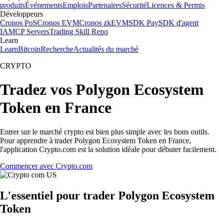
produits
Événements
Emplois
Partenaires
Sécurité
Licences & Permis
Développeurs
Cronos PoS
Cronos EVM
Cronos zkEVM
SDK Pay
SDK d'agent
IA
MCP Servers
Trading Skill Repo
Learn
Learn
Bitcoin
Recherche
Actualités du marché
CRYPTO
Tradez vos Polygon Ecosystem
Token en France
Entrer sur le marché crypto est bien plus simple avec les bons outils.
Pour apprendre à trader Polygon Ecosystem Token en France,
l'application Crypto.com est la solution idéale pour débuter facilement.
Commencer avec Crypto.com
L'essentiel pour trader Polygon Ecosystem
Token