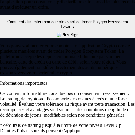
l'application pour consulter la grille tarifaire et le spread les plus récents
avant d'exécuter un ordre.
Comment alimenter mon compte avant de trader Polygon Ecosystem
Token ?
Vous pouvez alimenter votre compte sur l'application Crypto.com de
plusieurs manières avant de trader Polygon Ecosystem Token. La
plateforme accepte les dépôts en monnaie fiduciaire par virement
bancaire, carte de crédit ou carte de débit, selon votre région. Vous
pouvez également transférer directement des actifs numériques
existants vers votre portefeuille crypto.
Informations importantes
Ce contenu informatif ne constitue pas un conseil en investissement.
Le trading de crypto-actifs comporte des risques élevés et une forte
volatilité. Évaluez votre tolérance au risque avant toute transaction. Les
récompenses et avantages sont soumis à des conditions d'éligibilité et
de détention de jetons, modifiables selon nos conditions générales.
*Zéro frais de trading jusqu'à la limite de votre niveau Level Up.
D'autres frais et spreads peuvent s'appliquer.