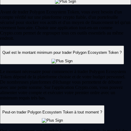
Avant de trader Polygon Ecosystem Token, vous avez besoin d'un
compte vérifié sur une plateforme crypto fiable, d'un portefeuille
sécurisé pour stocker vos actifs et d'un moyen de financement tel qu'un
virement bancaire. Choisir une application tout-en-un comme
Crypto.com permet de regrouper tous ces outils essentiels au même
endroit.
Quel est le montant minimum pour trader Polygon Ecosystem Token ?
Le montant nécessaire pour commencer à trader Polygon Ecosystem
Token dépend de la plateforme choisie et de votre budget personnel.
De nombreuses plateformes d'échange vous permettent de débuter
avec une petite somme. Sur l'application Crypto.com, vous pouvez
alimenter votre compte et exécuter votre premier ordre avec un
minimum requis très bas.
Peut-on trader Polygon Ecosystem Token à tout moment ?
Oui, contrairement aux marchés boursiers traditionnels, le marché des