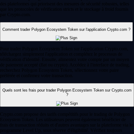
des plateformes qui priorisent des mesures de sécurité robustes, telles
que les protocoles de vérification stricts et le stockage à froid fournis
par Crypto.com.
Comment trader Polygon Ecosystem Token sur l'application Crypto.com ?
Pour trader Polygon Ecosystem Token sur l'application Crypto.com,
téléchargez simplement l'application et complétez le processus de
vérification d'identité. Ensuite, alimentez votre compte par un moyen
de paiement accepté (fiat ou crypto). Accédez à l'interface de trading,
recherchez Polygon Ecosystem Token, sélectionnez votre paire
préférée et confirmez votre transaction.
Quels sont les frais pour trader Polygon Ecosystem Token sur Crypto.com
?
Crypto.com propose des tarifs compétitifs pour le trading de Polygon
Ecosystem Token. Les utilisateurs peuvent également bénéficier de
frais de transaction réduits et d'autres avantages sur la plateforme via le
programme Level Up, sous réserve d'éligibilité. Vérifiez toujours