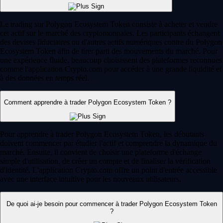
Le trading sur Polygon Ecosystem Token consiste à acheter et vendre
cet actif sur le marché des cryptomonnaies. Les participants échangent
des devises fiduciaires ou d'autres actifs numériques contre du Polygon
Ecosystem Token afin de tirer parti des mouvements du marché. Pour
une expérience fluide, beaucoup choisissent des plateformes reconnues
comme l'application Crypto.com pour accéder à une grande liquidité et
à des données en temps réel.
Comment apprendre à trader Polygon Ecosystem Token ?
Pour apprendre à trader Polygon Ecosystem Token, les débutants
doivent commencer par étudier l'actif et comprendre la dynamique du
marché. Ensuite, il convient de choisir une plateforme d'échange
simple d'utilisation, de créer un compte et de finaliser la vérification
d'identité. L'application Crypto.com offre un point d'entrée accessible
avec une interface intuitive pour les nouveaux utilisateurs.
De quoi ai-je besoin pour commencer à trader Polygon Ecosystem Token
?