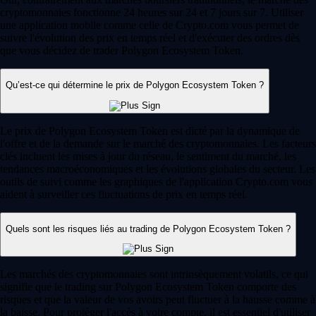
cryptomonnaies fonctionne 24 heures sur 24 et 7 jours sur 7. Utiliser
une application mobile comme celle de Crypto.com vous permet de
suivre l'évolution des prix en temps réel et d'exécuter des ordres dès
que vous décidez de trader Polygon Ecosystem Token.
Qu’est-ce qui détermine le prix de Polygon Ecosystem Token ?
Le prix de Polygon Ecosystem Token est dicté par la dynamique de
l'offre et de la demande sur le marché des cryptomonnaies. Les facteurs
clés incluent les mises à jour du réseau, le sentiment du marché, les
tendances macroéconomiques et les évolutions globales du secteur. Les
outils de suivi comme les graphiques de l'application Crypto.com vous
aident à surveiller ces fluctuations de prix en temps réel.
Quels sont les risques liés au trading de Polygon Ecosystem Token ?
Les marchés des cryptomonnaies sont intrinsèquement volatils, ce qui
signifie que le trading sur Polygon Ecosystem Token comporte des
risques et que la valeur de vos avoirs peut fluctuer à la hausse comme à
la baisse. Pour protéger l'accès à votre compte, il est essentiel d'utiliser