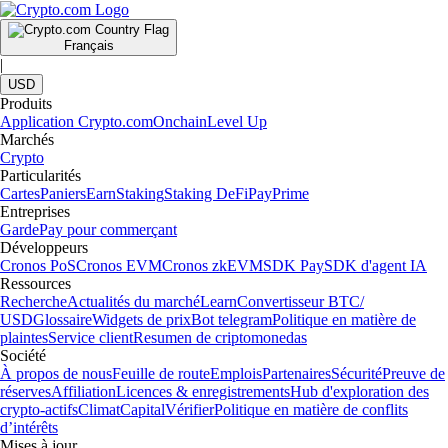
Français
|
USD
Produits
Application Crypto.com
Onchain
Level Up
Marchés
Crypto
Particularités
Cartes
Paniers
Earn
Staking
Staking DeFi
Pay
Prime
Entreprises
Garde
Pay pour commerçant
Développeurs
Cronos PoS
Cronos EVM
Cronos zkEVM
SDK Pay
SDK d'agent IA
Ressources
Recherche
Actualités du marché
Learn
Convertisseur BTC/
USD
Glossaire
Widgets de prix
Bot telegram
Politique en matière de
plaintes
Service client
Resumen de criptomonedas
Société
À propos de nous
Feuille de route
Emplois
Partenaires
Sécurité
Preuve de
réserves
Affiliation
Licences & enregistrements
Hub d'exploration des
crypto-actifs
Climat
Capital
Vérifier
Politique en matière de conflits
d’intérêts
Mises à jour