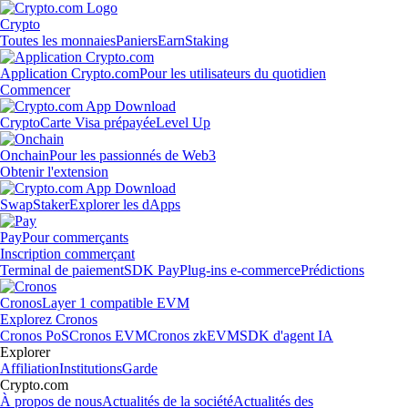
Crypto
Toutes les monnaies
Paniers
Earn
Staking
Application Crypto.com
Pour les utilisateurs du quotidien
Commencer
Crypto
Carte Visa prépayée
Level Up
Onchain
Pour les passionnés de Web3
Obtenir l'extension
Swap
Staker
Explorer les dApps
Pay
Pour commerçants
Inscription commerçant
Terminal de paiement
SDK Pay
Plug-ins e-commerce
Prédictions
Cronos
Layer 1 compatible EVM
Explorez Cronos
Cronos PoS
Cronos EVM
Cronos zkEVM
SDK d'agent IA
Explorer
Affiliation
Institutions
Garde
Crypto.com
À propos de nous
Actualités de la société
Actualités des