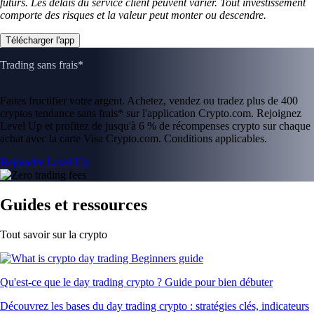
futurs. Les délais du service client peuvent varier. Tout investissement
comporte des risques et la valeur peut monter ou descendre.
Télécharger l'app
Trading sans frais*
Faites fructifier votre argent. Achetez, vendez ou tradez plus de 400
cryptos tendance sans frais* sur l'application Crypto.com. Rejoignez
Level Up et profitez de jusqu'à 6 % de récompenses crypto sur chaque
achat avec la carte Visa Crypto.com. Conditions applicables.
Rejoindre Level Up
Guides et ressources
Tout savoir sur la crypto
Qu'est-ce que le day trading crypto ? Guide pour bien débuter
Découvrez les bases du day trading crypto : stratégies clés, indicateurs