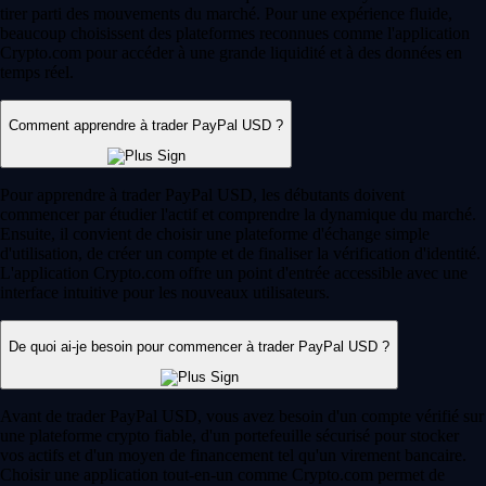
tirer parti des mouvements du marché. Pour une expérience fluide,
beaucoup choisissent des plateformes reconnues comme l'application
Crypto.com pour accéder à une grande liquidité et à des données en
temps réel.
Comment apprendre à trader PayPal USD ?
Pour apprendre à trader PayPal USD, les débutants doivent
commencer par étudier l'actif et comprendre la dynamique du marché.
Ensuite, il convient de choisir une plateforme d'échange simple
d'utilisation, de créer un compte et de finaliser la vérification d'identité.
L'application Crypto.com offre un point d'entrée accessible avec une
interface intuitive pour les nouveaux utilisateurs.
De quoi ai-je besoin pour commencer à trader PayPal USD ?
Avant de trader PayPal USD, vous avez besoin d'un compte vérifié sur
une plateforme crypto fiable, d'un portefeuille sécurisé pour stocker
vos actifs et d'un moyen de financement tel qu'un virement bancaire.
Choisir une application tout-en-un comme Crypto.com permet de