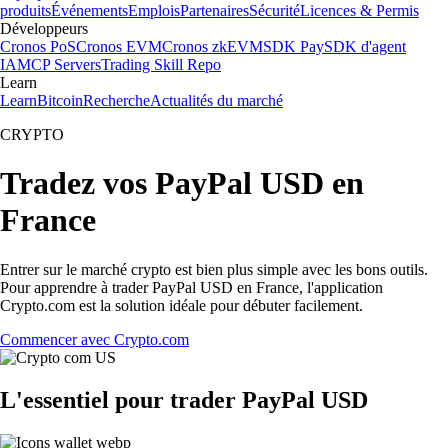
produits
Événements
Emplois
Partenaires
Sécurité
Licences & Permis
Développeurs
Cronos PoS
Cronos EVM
Cronos zkEVM
SDK Pay
SDK d'agent
IA
MCP Servers
Trading Skill Repo
Learn
Learn
Bitcoin
Recherche
Actualités du marché
CRYPTO
Tradez vos PayPal USD en
France
Entrer sur le marché crypto est bien plus simple avec les bons outils.
Pour apprendre à trader PayPal USD en France, l'application
Crypto.com est la solution idéale pour débuter facilement.
Commencer avec Crypto.com
L'essentiel pour trader PayPal USD