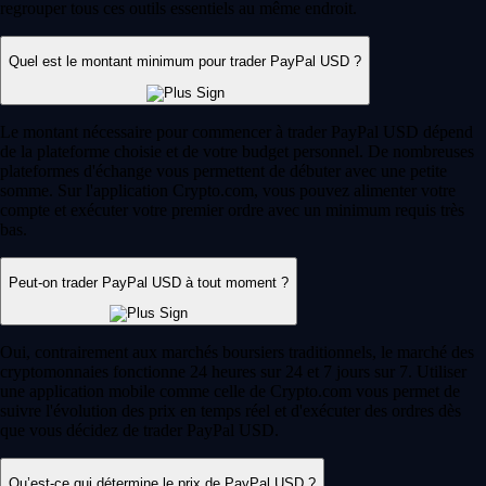
regrouper tous ces outils essentiels au même endroit.
Quel est le montant minimum pour trader PayPal USD ?
Le montant nécessaire pour commencer à trader PayPal USD dépend
de la plateforme choisie et de votre budget personnel. De nombreuses
plateformes d'échange vous permettent de débuter avec une petite
somme. Sur l'application Crypto.com, vous pouvez alimenter votre
compte et exécuter votre premier ordre avec un minimum requis très
bas.
Peut-on trader PayPal USD à tout moment ?
Oui, contrairement aux marchés boursiers traditionnels, le marché des
cryptomonnaies fonctionne 24 heures sur 24 et 7 jours sur 7. Utiliser
une application mobile comme celle de Crypto.com vous permet de
suivre l'évolution des prix en temps réel et d'exécuter des ordres dès
que vous décidez de trader PayPal USD.
Qu’est-ce qui détermine le prix de PayPal USD ?