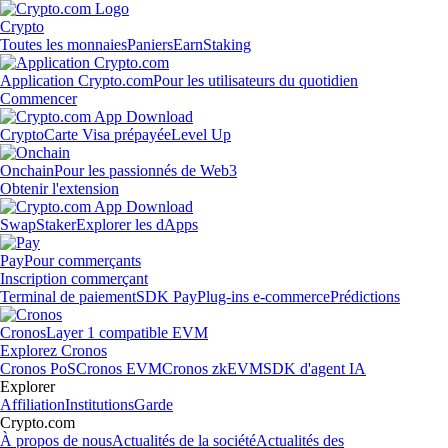
Crypto
Toutes les monnaies
Paniers
Earn
Staking
Application Crypto.com
Pour les utilisateurs du quotidien
Commencer
Crypto
Carte Visa prépayée
Level Up
Onchain
Pour les passionnés de Web3
Obtenir l'extension
Swap
Staker
Explorer les dApps
Pay
Pour commerçants
Inscription commerçant
Terminal de paiement
SDK Pay
Plug-ins e-commerce
Prédictions
Cronos
Layer 1 compatible EVM
Explorez Cronos
Cronos PoS
Cronos EVM
Cronos zkEVM
SDK d'agent IA
Explorer
Affiliation
Institutions
Garde
Crypto.com
À propos de nous
Actualités de la société
Actualités des