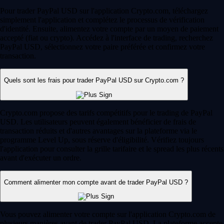
Pour trader PayPal USD sur l'application Crypto.com, téléchargez
simplement l'application et complétez le processus de vérification
d'identité. Ensuite, alimentez votre compte par un moyen de paiement
accepté (fiat ou crypto). Accédez à l'interface de trading, recherchez
PayPal USD, sélectionnez votre paire préférée et confirmez votre
transaction.
Quels sont les frais pour trader PayPal USD sur Crypto.com ?
Crypto.com propose des tarifs compétitifs pour le trading de PayPal
USD. Les utilisateurs peuvent également bénéficier de frais de
transaction réduits et d'autres avantages sur la plateforme via le
programme Level Up, sous réserve d'éligibilité. Vérifiez toujours
l'application pour consulter la grille tarifaire et le spread les plus récents
avant d'exécuter un ordre.
Comment alimenter mon compte avant de trader PayPal USD ?
Vous pouvez alimenter votre compte sur l'application Crypto.com de
plusieurs manières avant de trader PayPal USD. La plateforme accepte