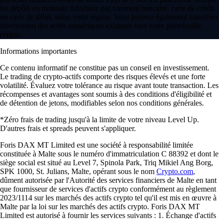
les dépôts en monnaie fiduciaire par virement bancaire, carte de crédit
ou carte de débit, selon votre région. Vous pouvez également transférer
directement des actifs numériques existants vers votre portefeuille
crypto.
Informations importantes
Ce contenu informatif ne constitue pas un conseil en investissement.
Le trading de crypto-actifs comporte des risques élevés et une forte
volatilité. Évaluez votre tolérance au risque avant toute transaction. Les
récompenses et avantages sont soumis à des conditions d'éligibilité et
de détention de jetons, modifiables selon nos conditions générales.
*Zéro frais de trading jusqu'à la limite de votre niveau Level Up.
D'autres frais et spreads peuvent s'appliquer.
Foris DAX MT Limited est une société à responsabilité limitée
constituée à Malte sous le numéro d'immatriculation C 88392 et dont le
siège social est situé au Level 7, Spinola Park, Triq Mikiel Ang Borg,
SPK 1000, St. Julians, Malte, opérant sous le nom
Crypto.com
,
dûment autorisée par l'Autorité des services financiers de Malte en tant
que fournisseur de services d'actifs crypto conformément au règlement
2023/1114 sur les marchés des actifs crypto tel qu'il est mis en œuvre à
Malte par la loi sur les marchés des actifs crypto. Foris DAX MT
Limited est autorisé à fournir les services suivants : 1. Échange d'actifs