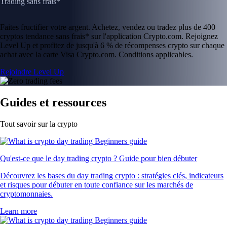
Trading sans frais*
Faites fructifier votre argent. Achetez, vendez ou tradez plus de 400
cryptos tendance sans frais* sur l'application Crypto.com. Rejoignez
Level Up et profitez de jusqu'à 6 % de récompenses crypto sur chaque
achat avec la carte Visa Crypto.com. Conditions applicables.
Rejoindre Level Up
Guides et ressources
Tout savoir sur la crypto
Qu'est-ce que le day trading crypto ? Guide pour bien débuter
Découvrez les bases du day trading crypto : stratégies clés, indicateurs
et risques pour débuter en toute confiance sur les marchés de
cryptomonnaies.
Learn more