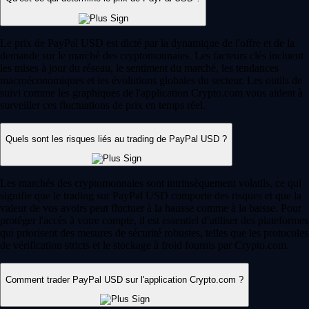
Le prix de PayPal USD est dicté par la dynamique de l'offre et de la
demande sur le marché des cryptomonnaies. Les facteurs clés incluent
les mises à jour du réseau, le sentiment du marché, les tendances
macroéconomiques et les évolutions globales du secteur. Les outils de
suivi comme les graphiques de l'application Crypto.com vous aident à
surveiller ces fluctuations de prix en temps réel.
Quels sont les risques liés au trading de PayPal USD ?
Les marchés des cryptomonnaies sont intrinsèquement volatils, ce qui
signifie que le trading sur PayPal USD comporte des risques et que la
valeur de vos avoirs peut fluctuer à la hausse comme à la baisse. Pour
protéger l'accès à votre compte, il est essentiel d'utiliser des plateformes
qui priorisent des mesures de sécurité robustes, telles que les protocoles
de vérification stricts et le stockage à froid fournis par Crypto.com.
Comment trader PayPal USD sur l'application Crypto.com ?