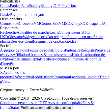
Particularités
Cartes
Paniers
Earn
Staking
Staking DeFi
Pay
Prime
Entreprises
Garde
Pay pour commerçant
Développeurs
Cronos PoS
Cronos EVM
Cronos zkEVM
SDK Pay
SDK d'agent IA
Ressources
Recherche
Actualités du marché
Learn
Convertisseur BTC/
USD
Glossaire
Widgets de prix
Bot telegram
Politique en matière de
plaintes
Service client
Resumen de criptomonedas
Société
À propos de nous
Feuille de route
Emplois
Partenaires
Sécurité
Preuve de
réserves
Affiliation
Licences & enregistrements
Hub d'exploration des
crypto-actifs
Climat
Capital
Vérifier
Politique en matière de conflits
d’intérêts
Mises à jour
X
Actualités des
produits
Événements
Reddit
Discord
Instagram
Facebook
Linkedin
Tradin
gView
Cryptocurrency in Every Wallet™
Copyright © 2018 - 2026 Crypto.com. Tous droits réservés.
Conditions générales de l'EEE
Avis de confidentialité
Fees &
Limits
Statut
Préférences en matière de cookies