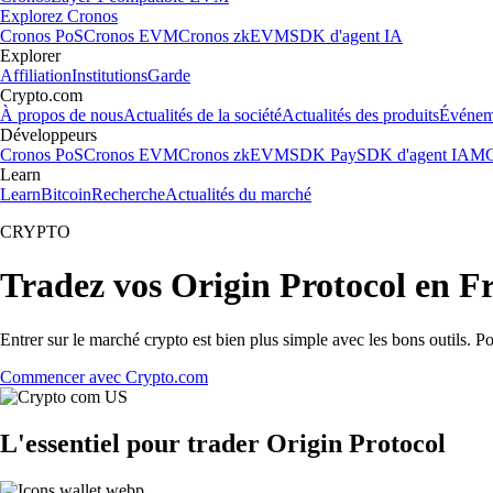
Explorez Cronos
Cronos PoS
Cronos EVM
Cronos zkEVM
SDK d'agent IA
Explorer
Affiliation
Institutions
Garde
Crypto.com
À propos de nous
Actualités de la société
Actualités des produits
Événem
Développeurs
Cronos PoS
Cronos EVM
Cronos zkEVM
SDK Pay
SDK d'agent IA
MC
Learn
Learn
Bitcoin
Recherche
Actualités du marché
CRYPTO
Tradez vos Origin Protocol en F
Entrer sur le marché crypto est bien plus simple avec les bons outils. P
Commencer avec Crypto.com
L'essentiel pour trader Origin Protocol