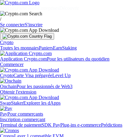
Marchés
Particuliers
Entreprises
Découvrir
/
Se connecter
S'inscrire
Crypto
Toutes les monnaies
Paniers
Earn
Staking
Application Crypto.com
Pour les utilisateurs du quotidien
Commencer
Crypto
Carte Visa prépayée
Level Up
Onchain
Pour les passionnés de Web3
Obtenir l'extension
Swap
Staker
Explorer les dApps
Pay
Pour commerçants
Inscription commerçant
Terminal de paiement
SDK Pay
Plug-ins e-commerce
Prédictions
Cronos
Layer 1 compatible EVM