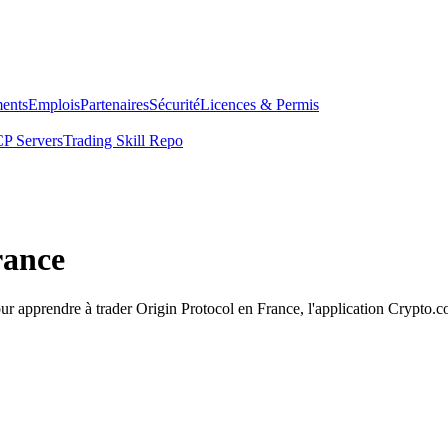
ents
Emplois
Partenaires
Sécurité
Licences & Permis
P Servers
Trading Skill Repo
rance
our apprendre à trader Origin Protocol en France, l'application Crypto.c