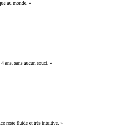
nique au monde. »
 4 ans, sans aucun souci. »
e reste fluide et très intuitive. »