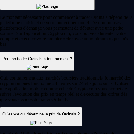
Le montant nécessaire pour commencer à trader Ordinals dépend de la
plateforme choisie et de votre budget personnel. De nombreuses
plateformes d'échange vous permettent de débuter avec une petite
somme. Sur l'application Crypto.com, vous pouvez alimenter votre
compte et exécuter votre premier ordre avec un minimum requis très
bas.
Peut-on trader Ordinals à tout moment ?
Oui, contrairement aux marchés boursiers traditionnels, le marché des
cryptomonnaies fonctionne 24 heures sur 24 et 7 jours sur 7. Utiliser
une application mobile comme celle de Crypto.com vous permet de
suivre l'évolution des prix en temps réel et d'exécuter des ordres dès
que vous décidez de trader Ordinals.
Qu’est-ce qui détermine le prix de Ordinals ?
Le prix de Ordinals est dicté par la dynamique de l'offre et de la