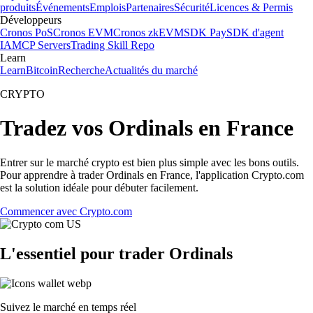
produits
Événements
Emplois
Partenaires
Sécurité
Licences & Permis
Développeurs
Cronos PoS
Cronos EVM
Cronos zkEVM
SDK Pay
SDK d'agent
IA
MCP Servers
Trading Skill Repo
Learn
Learn
Bitcoin
Recherche
Actualités du marché
CRYPTO
Tradez vos Ordinals en France
Entrer sur le marché crypto est bien plus simple avec les bons outils.
Pour apprendre à trader Ordinals en France, l'application Crypto.com
est la solution idéale pour débuter facilement.
Commencer avec Crypto.com
L'essentiel pour trader Ordinals
Suivez le marché en temps réel