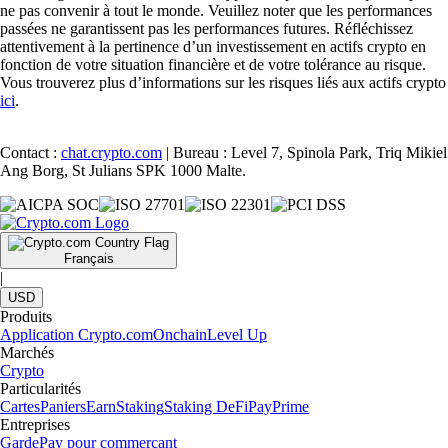
ne pas convenir à tout le monde. Veuillez noter que les performances
passées ne garantissent pas les performances futures. Réfléchissez
attentivement à la pertinence d’un investissement en actifs crypto en
fonction de votre situation financière et de votre tolérance au risque.
Vous trouverez plus d’informations sur les risques liés aux actifs crypto
ici
.
Contact :
chat.crypto.com
| Bureau : Level 7, Spinola Park, Triq Mikiel
Ang Borg, St Julians SPK 1000 Malte.
Français
|
USD
Produits
Application Crypto.com
Onchain
Level Up
Marchés
Crypto
Particularités
Cartes
Paniers
Earn
Staking
Staking DeFi
Pay
Prime
Entreprises
Garde
Pay pour commerçant