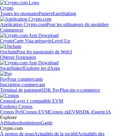
Crypto
Toutes les monnaies
Paniers
Earn
Staking
Application Crypto.com
Pour les utilisateurs du quotidien
Commencer
Crypto
Carte Visa prépayée
Level Up
Onchain
Pour les passionnés de Web3
Obtenir l'extension
Swap
Staker
Explorer les dApps
Pay
Pour commerçants
Inscription commerçant
Terminal de paiement
SDK Pay
Plug-ins e-commerce
Cronos
Layer 1 compatible EVM
Explorez Cronos
Cronos PoS
Cronos EVM
Cronos zkEVM
SDK d'agent IA
Explorer
Affiliation
Institutions
Garde
Crypto.com
À propos de nous
Actualités de la société
Actualités des