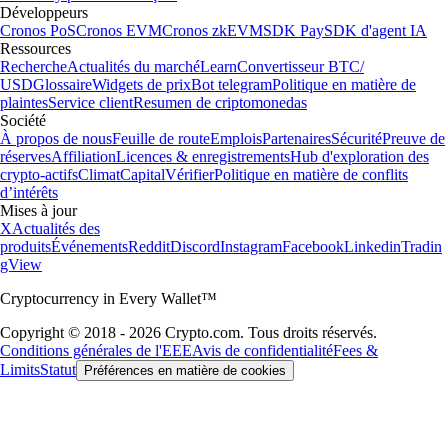
Développeurs
Cronos PoS
Cronos EVM
Cronos zkEVM
SDK Pay
SDK d'agent IA
Ressources
Recherche
Actualités du marché
Learn
Convertisseur BTC/
USD
Glossaire
Widgets de prix
Bot telegram
Politique en matière de
plaintes
Service client
Resumen de criptomonedas
Société
À propos de nous
Feuille de route
Emplois
Partenaires
Sécurité
Preuve de
réserves
Affiliation
Licences & enregistrements
Hub d'exploration des
crypto-actifs
Climat
Capital
Vérifier
Politique en matière de conflits
d’intérêts
Mises à jour
X
Actualités des
produits
Événements
Reddit
Discord
Instagram
Facebook
Linkedin
Tradin
gView
Cryptocurrency in Every Wallet™
Copyright © 2018 - 2026 Crypto.com. Tous droits réservés.
Conditions générales de l'EEE
Avis de confidentialité
Fees &
Limits
Statut
Préférences en matière de cookies