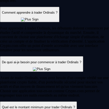
temps réel.
Comment apprendre à trader Ordinals ?
Pour apprendre à trader Ordinals, les débutants doivent commencer par
étudier l'actif et comprendre la dynamique du marché. Ensuite, il
convient de choisir une plateforme d'échange simple d'utilisation, de
créer un compte et de finaliser la vérification d'identité. L'application
Crypto.com offre un point d'entrée accessible avec une interface
intuitive pour les nouveaux utilisateurs.
De quoi ai-je besoin pour commencer à trader Ordinals ?
Avant de trader Ordinals, vous avez besoin d'un compte vérifié sur une
plateforme crypto fiable, d'un portefeuille sécurisé pour stocker vos
actifs et d'un moyen de financement tel qu'un virement bancaire.
Choisir une application tout-en-un comme Crypto.com permet de
regrouper tous ces outils essentiels au même endroit.
Quel est le montant minimum pour trader Ordinals ?