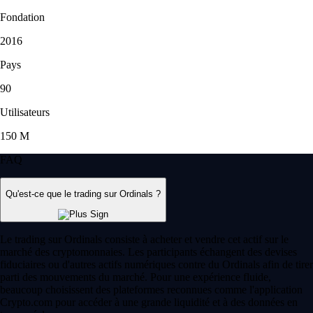
Fondation
2016
Pays
90
Utilisateurs
150 M
FAQ
Qu'est-ce que le trading sur Ordinals ?
Le trading sur Ordinals consiste à acheter et vendre cet actif sur le
marché des cryptomonnaies. Les participants échangent des devises
fiduciaires ou d'autres actifs numériques contre du Ordinals afin de tirer
parti des mouvements du marché. Pour une expérience fluide,
beaucoup choisissent des plateformes reconnues comme l'application
Crypto.com pour accéder à une grande liquidité et à des données en