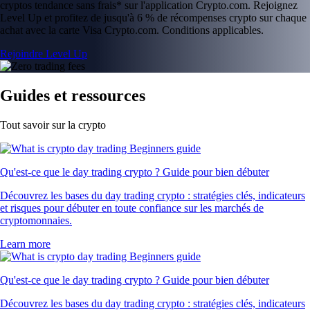
cryptos tendance sans frais* sur l'application Crypto.com. Rejoignez
Level Up et profitez de jusqu'à 6 % de récompenses crypto sur chaque
achat avec la carte Visa Crypto.com. Conditions applicables.
Rejoindre Level Up
Guides et ressources
Tout savoir sur la crypto
Qu'est-ce que le day trading crypto ? Guide pour bien débuter
Découvrez les bases du day trading crypto : stratégies clés, indicateurs
et risques pour débuter en toute confiance sur les marchés de
cryptomonnaies.
Learn more
Qu'est-ce que le day trading crypto ? Guide pour bien débuter
Découvrez les bases du day trading crypto : stratégies clés, indicateurs