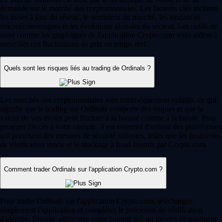
demande sur le marché des cryptomonnaies. Les facteurs clés incluent
les mises à jour du réseau, le sentiment du marché, les tendances
macroéconomiques et les évolutions globales du secteur. Les outils de
suivi comme les graphiques de l'application Crypto.com vous aident à
surveiller ces fluctuations de prix en temps réel.
Quels sont les risques liés au trading de Ordinals ?
Les marchés des cryptomonnaies sont intrinsèquement volatils, ce qui
signifie que le trading sur Ordinals comporte des risques et que la
valeur de vos avoirs peut fluctuer à la hausse comme à la baisse. Pour
protéger l'accès à votre compte, il est essentiel d'utiliser des plateformes
qui priorisent des mesures de sécurité robustes, telles que les protocoles
de vérification stricts et le stockage à froid fournis par Crypto.com.
Comment trader Ordinals sur l'application Crypto.com ?
Pour trader Ordinals sur l'application Crypto.com, téléchargez
simplement l'application et complétez le processus de vérification
d'identité. Ensuite, alimentez votre compte par un moyen de paiement