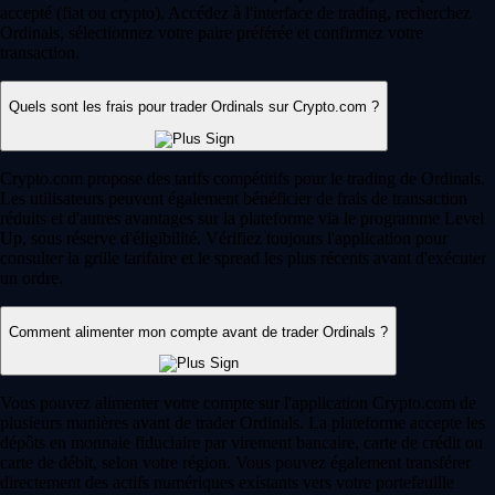
accepté (fiat ou crypto). Accédez à l'interface de trading, recherchez
Ordinals, sélectionnez votre paire préférée et confirmez votre
transaction.
Quels sont les frais pour trader Ordinals sur Crypto.com ?
Crypto.com propose des tarifs compétitifs pour le trading de Ordinals.
Les utilisateurs peuvent également bénéficier de frais de transaction
réduits et d'autres avantages sur la plateforme via le programme Level
Up, sous réserve d'éligibilité. Vérifiez toujours l'application pour
consulter la grille tarifaire et le spread les plus récents avant d'exécuter
un ordre.
Comment alimenter mon compte avant de trader Ordinals ?
Vous pouvez alimenter votre compte sur l'application Crypto.com de
plusieurs manières avant de trader Ordinals. La plateforme accepte les
dépôts en monnaie fiduciaire par virement bancaire, carte de crédit ou
carte de débit, selon votre région. Vous pouvez également transférer
directement des actifs numériques existants vers votre portefeuille