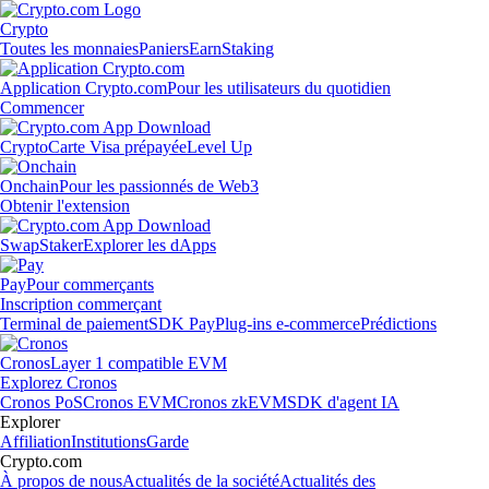
Crypto
Toutes les monnaies
Paniers
Earn
Staking
Application Crypto.com
Pour les utilisateurs du quotidien
Commencer
Crypto
Carte Visa prépayée
Level Up
Onchain
Pour les passionnés de Web3
Obtenir l'extension
Swap
Staker
Explorer les dApps
Pay
Pour commerçants
Inscription commerçant
Terminal de paiement
SDK Pay
Plug-ins e-commerce
Prédictions
Cronos
Layer 1 compatible EVM
Explorez Cronos
Cronos PoS
Cronos EVM
Cronos zkEVM
SDK d'agent IA
Explorer
Affiliation
Institutions
Garde
Crypto.com
À propos de nous
Actualités de la société
Actualités des