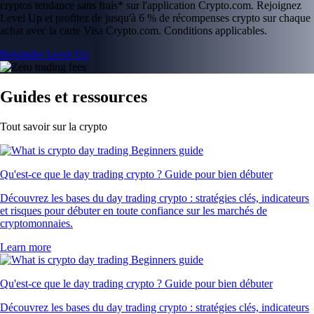
cryptos tendance sans frais* sur l'application Crypto.com. Rejoignez
Level Up et profitez de jusqu'à 6 % de récompenses crypto sur chaque
achat avec la carte Visa Crypto.com. Conditions applicables.
Rejoindre Level Up
Guides et ressources
Tout savoir sur la crypto
Qu'est-ce que le day trading crypto ? Guide pour bien débuter
Découvrez les bases du day trading crypto : stratégies clés, indicateurs
et risques pour débuter en toute confiance sur les marchés de
cryptomonnaies.
Learn more
Qu'est-ce que le day trading crypto ? Guide pour bien débuter
Découvrez les bases du day trading crypto : stratégies clés, indicateurs