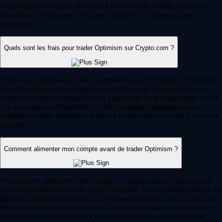
accepté (fiat ou crypto). Accédez à l'interface de trading, recherchez
Optimism, sélectionnez votre paire préférée et confirmez votre
transaction.
Quels sont les frais pour trader Optimism sur Crypto.com ?
Crypto.com propose des tarifs compétitifs pour le trading de Optimism.
Les utilisateurs peuvent également bénéficier de frais de transaction
réduits et d'autres avantages sur la plateforme via le programme Level
Up, sous réserve d'éligibilité. Vérifiez toujours l'application pour
consulter la grille tarifaire et le spread les plus récents avant d'exécuter
un ordre.
Comment alimenter mon compte avant de trader Optimism ?
Vous pouvez alimenter votre compte sur l'application Crypto.com de
plusieurs manières avant de trader Optimism. La plateforme accepte les
dépôts en monnaie fiduciaire par virement bancaire, carte de crédit ou
carte de débit, selon votre région. Vous pouvez également transférer
directement des actifs numériques existants vers votre portefeuille