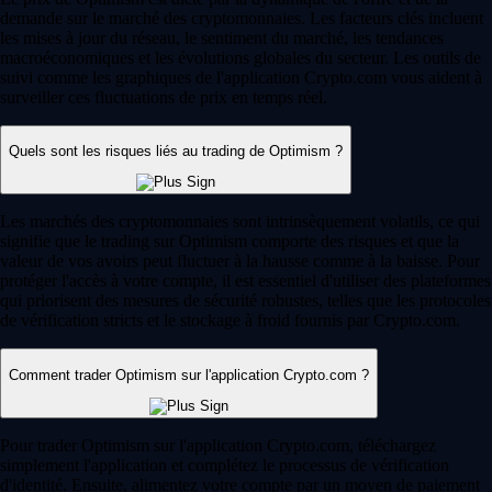
demande sur le marché des cryptomonnaies. Les facteurs clés incluent
les mises à jour du réseau, le sentiment du marché, les tendances
macroéconomiques et les évolutions globales du secteur. Les outils de
suivi comme les graphiques de l'application Crypto.com vous aident à
surveiller ces fluctuations de prix en temps réel.
Quels sont les risques liés au trading de Optimism ?
Les marchés des cryptomonnaies sont intrinsèquement volatils, ce qui
signifie que le trading sur Optimism comporte des risques et que la
valeur de vos avoirs peut fluctuer à la hausse comme à la baisse. Pour
protéger l'accès à votre compte, il est essentiel d'utiliser des plateformes
qui priorisent des mesures de sécurité robustes, telles que les protocoles
de vérification stricts et le stockage à froid fournis par Crypto.com.
Comment trader Optimism sur l'application Crypto.com ?
Pour trader Optimism sur l'application Crypto.com, téléchargez
simplement l'application et complétez le processus de vérification
d'identité. Ensuite, alimentez votre compte par un moyen de paiement