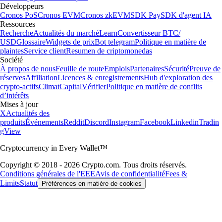
Développeurs
Cronos PoS
Cronos EVM
Cronos zkEVM
SDK Pay
SDK d'agent IA
Ressources
Recherche
Actualités du marché
Learn
Convertisseur BTC/
USD
Glossaire
Widgets de prix
Bot telegram
Politique en matière de
plaintes
Service client
Resumen de criptomonedas
Société
À propos de nous
Feuille de route
Emplois
Partenaires
Sécurité
Preuve de
réserves
Affiliation
Licences & enregistrements
Hub d'exploration des
crypto-actifs
Climat
Capital
Vérifier
Politique en matière de conflits
d’intérêts
Mises à jour
X
Actualités des
produits
Événements
Reddit
Discord
Instagram
Facebook
Linkedin
Tradin
gView
Cryptocurrency in Every Wallet™
Copyright © 2018 - 2026 Crypto.com. Tous droits réservés.
Conditions générales de l'EEE
Avis de confidentialité
Fees &
Limits
Statut
Préférences en matière de cookies