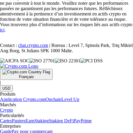
ne pas convenir à tout le monde. Veuillez noter que les performances
passées ne garantissent pas les performances futures. Réfléchissez
attentivement à la pertinence d’un investissement en actifs crypto en
fonction de votre situation financière et de votre tolérance au risque.
Vous trouverez plus d’informations sur les risques liés aux actifs crypto
ici
.
Contact :
chat.crypto.com
| Bureau : Level 7, Spinola Park, Triq Mikiel
Ang Borg, St Julians SPK 1000 Malte.
Français
|
USD
Produits
Application Crypto.com
Onchain
Level Up
Marchés
Crypto
Particularités
Cartes
Paniers
Earn
Staking
Staking DeFi
Pay
Prime
Entreprises
Garde
Pay pour commerçant