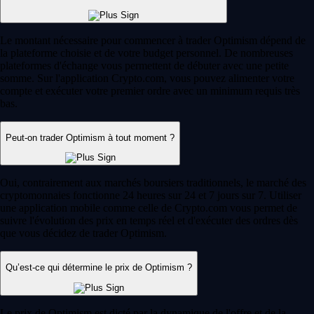
Le montant nécessaire pour commencer à trader Optimism dépend de
la plateforme choisie et de votre budget personnel. De nombreuses
plateformes d'échange vous permettent de débuter avec une petite
somme. Sur l'application Crypto.com, vous pouvez alimenter votre
compte et exécuter votre premier ordre avec un minimum requis très
bas.
Peut-on trader Optimism à tout moment ?
Oui, contrairement aux marchés boursiers traditionnels, le marché des
cryptomonnaies fonctionne 24 heures sur 24 et 7 jours sur 7. Utiliser
une application mobile comme celle de Crypto.com vous permet de
suivre l'évolution des prix en temps réel et d'exécuter des ordres dès
que vous décidez de trader Optimism.
Qu’est-ce qui détermine le prix de Optimism ?
Le prix de Optimism est dicté par la dynamique de l'offre et de la