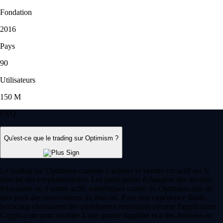
Fondation
2016
Pays
90
Utilisateurs
150 M
FAQ
Qu'est-ce que le trading sur Optimism ?
Le trading sur Optimism consiste à acheter et vendre cet actif sur le
marché des cryptomonnaies. Les participants échangent des devises
fiduciaires ou d'autres actifs numériques contre du Optimism afin de
tirer parti des mouvements du marché. Pour une expérience fluide,
beaucoup choisissent des plateformes reconnues comme l'application
Crypto.com pour accéder à une grande liquidité et à des données en