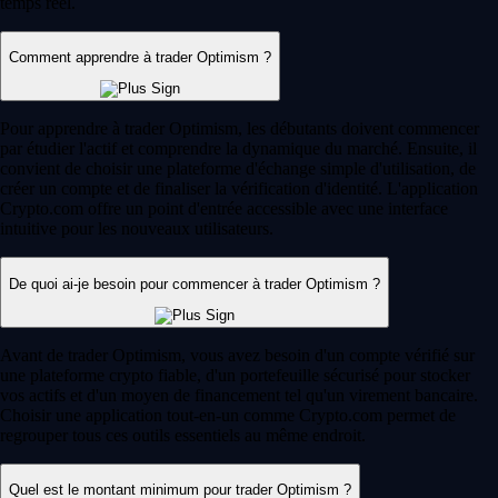
temps réel.
Comment apprendre à trader Optimism ?
Pour apprendre à trader Optimism, les débutants doivent commencer
par étudier l'actif et comprendre la dynamique du marché. Ensuite, il
convient de choisir une plateforme d'échange simple d'utilisation, de
créer un compte et de finaliser la vérification d'identité. L'application
Crypto.com offre un point d'entrée accessible avec une interface
intuitive pour les nouveaux utilisateurs.
De quoi ai-je besoin pour commencer à trader Optimism ?
Avant de trader Optimism, vous avez besoin d'un compte vérifié sur
une plateforme crypto fiable, d'un portefeuille sécurisé pour stocker
vos actifs et d'un moyen de financement tel qu'un virement bancaire.
Choisir une application tout-en-un comme Crypto.com permet de
regrouper tous ces outils essentiels au même endroit.
Quel est le montant minimum pour trader Optimism ?