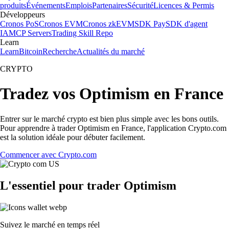
produits
Événements
Emplois
Partenaires
Sécurité
Licences & Permis
Développeurs
Cronos PoS
Cronos EVM
Cronos zkEVM
SDK Pay
SDK d'agent
IA
MCP Servers
Trading Skill Repo
Learn
Learn
Bitcoin
Recherche
Actualités du marché
CRYPTO
Tradez vos Optimism en France
Entrer sur le marché crypto est bien plus simple avec les bons outils.
Pour apprendre à trader Optimism en France, l'application Crypto.com
est la solution idéale pour débuter facilement.
Commencer avec Crypto.com
L'essentiel pour trader Optimism
Suivez le marché en temps réel