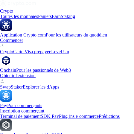
Crypto
Toutes les monnaies
Paniers
Earn
Staking
Application Crypto.com
Pour les utilisateurs du quotidien
Commencer
Crypto
Carte Visa prépayée
Level Up
Onchain
Pour les passionnés de Web3
Obtenir l'extension
Swap
Staker
Explorer les dApps
Pay
Pour commerçants
Inscription commerçant
Terminal de paiement
SDK Pay
Plug-ins e-commerce
Prédictions