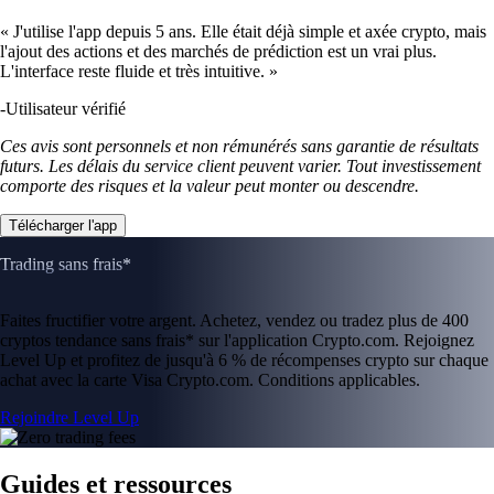
UNI
$
3.49
+
1.73
%
XLM
$
0.139258
-3.62
%
PEPE
$
0.000002
-2.17
%
POL
$
0.065438
+
0.40
%
SUSHI
$
0.144644
+
7.59
%