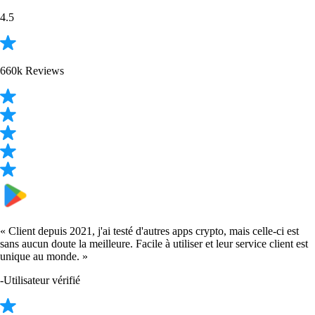
PENGU
$
0.005317
+
1.53
%
CRO
$
0.046387
-1.00
%
ADA
$
0.166355
-1.50
%
TRUMP
$
1.25
-1.13
%