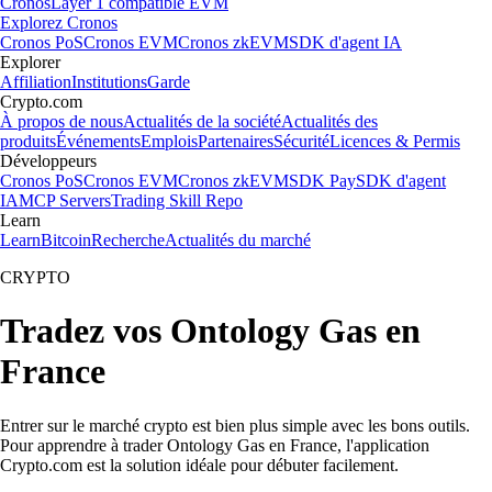
Cronos
Layer 1 compatible EVM
Explorez Cronos
Cronos PoS
Cronos EVM
Cronos zkEVM
SDK d'agent IA
Explorer
Affiliation
Institutions
Garde
Crypto.com
À propos de nous
Actualités de la société
Actualités des
produits
Événements
Emplois
Partenaires
Sécurité
Licences & Permis
Développeurs
Cronos PoS
Cronos EVM
Cronos zkEVM
SDK Pay
SDK d'agent
IA
MCP Servers
Trading Skill Repo
Learn
Learn
Bitcoin
Recherche
Actualités du marché
CRYPTO
Tradez vos Ontology Gas en
France
Entrer sur le marché crypto est bien plus simple avec les bons outils.
Pour apprendre à trader Ontology Gas en France, l'application
Crypto.com est la solution idéale pour débuter facilement.