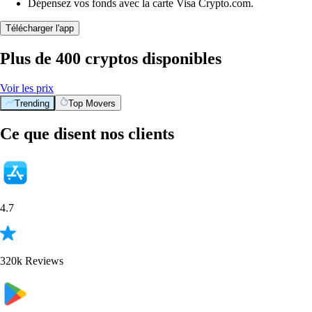
Dépensez vos fonds avec la carte Visa Crypto.com.
Télécharger l'app
Plus de 400 cryptos disponibles
Voir les prix
Trending
Top Movers
BTC
$
55,924.92
+
0.74
%
ETH
$
1,650.57
+
1.95
%
XRP
$
0.909051
-1.09
%