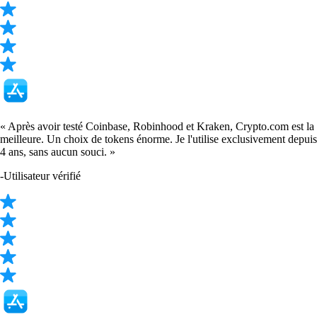
SOL
$
63.57
-0.51
%
DOGE
$
0.059844
-1.08
%
SHIB
$
0.000004
-3.20
%
USDT
$
0.865411
-0.06
%
LTC
$
38.96
+
0.51
%