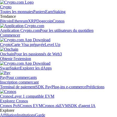
Crypto
Toutes les monnaies
Paniers
Earn
Staking
Tendance
Bitcoin
Ethereum
XRP
Dogecoin
Cronos
Application Crypto.com
Pour les utilisateurs du quotidien
Commencer
Crypto
Carte Visa prépayée
Level Up
Onchain
Pour les passionnés de Web3
Obtenir l'extension
Swap
Staker
Explorer les dApps
Pay
Pour commerçants
Inscription commerçant
Terminal de paiement
SDK Pay
Plug-ins e-commerce
Prédictions
Cronos
Layer 1 compatible EVM
Explorez Cronos
Cronos PoS
Cronos EVM
Cronos zkEVM
SDK d'agent IA
Explorer
Affiliation
Institutions
Garde