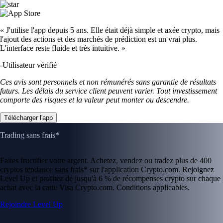
« J'utilise l'app depuis 5 ans. Elle était déjà simple et axée crypto, mais
l'ajout des actions et des marchés de prédiction est un vrai plus.
L'interface reste fluide et très intuitive. »
-
Utilisateur vérifié
Ces avis sont personnels et non rémunérés sans garantie de résultats
futurs. Les délais du service client peuvent varier. Tout investissement
comporte des risques et la valeur peut monter ou descendre.
Télécharger l'app
Trading sans frais*
Faites fructifier votre argent. Achetez, vendez ou tradez plus de 400
cryptos tendance sans frais* sur l'application Crypto.com. Rejoignez
Level Up et profitez de jusqu'à 6 % de récompenses crypto sur chaque
achat avec la carte Visa Crypto.com. Conditions applicables.
Rejoindre Level Up