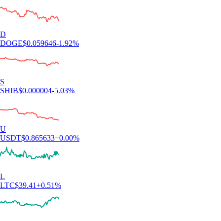
D
DOGE
$
0.059646
-1.92
%
S
SHIB
$
0.000004
-5.03
%
U
USDT
$
0.865633
+
0.00
%
L
LTC
$
39.41
+
0.51
%