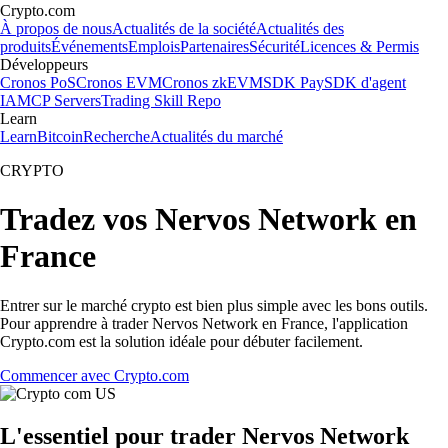
Crypto.com
À propos de nous
Actualités de la société
Actualités des
produits
Événements
Emplois
Partenaires
Sécurité
Licences & Permis
Développeurs
Cronos PoS
Cronos EVM
Cronos zkEVM
SDK Pay
SDK d'agent
IA
MCP Servers
Trading Skill Repo
Learn
Learn
Bitcoin
Recherche
Actualités du marché
CRYPTO
Tradez vos Nervos Network en
France
Entrer sur le marché crypto est bien plus simple avec les bons outils.
Pour apprendre à trader Nervos Network en France, l'application
Crypto.com est la solution idéale pour débuter facilement.
Commencer avec Crypto.com
L'essentiel pour trader Nervos Network