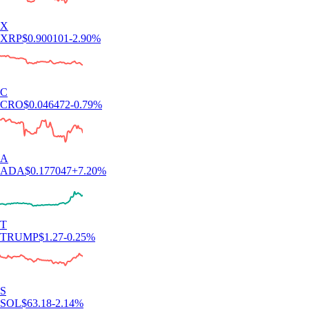
X
XRP
$
0.900101
-2.90
%
C
CRO
$
0.046472
-0.79
%
A
ADA
$
0.177047
+
7.20
%
T
TRUMP
$
1.27
-0.25
%
S
SOL
$
63.18
-2.14
%