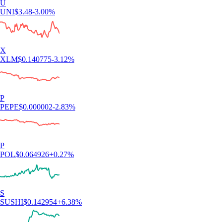
U
UNI
$
3.48
-3.00
%
X
XLM
$
0.140775
-3.12
%
P
PEPE
$
0.000002
-2.83
%
P
POL
$
0.064926
+
0.27
%
S
SUSHI
$
0.142954
+
6.38
%