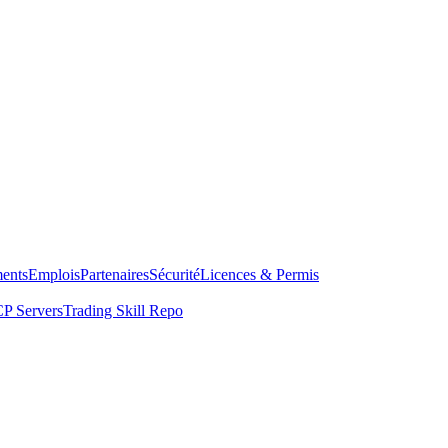
ents
Emplois
Partenaires
Sécurité
Licences & Permis
P Servers
Trading Skill Repo