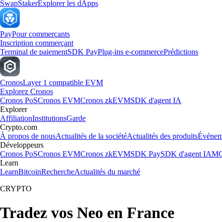
Swap
Staker
Explorer les dApps
Pay
Pour commerçants
Inscription commerçant
Terminal de paiement
SDK Pay
Plug-ins e-commerce
Prédictions
Cronos
Layer 1 compatible EVM
Explorez Cronos
Cronos PoS
Cronos EVM
Cronos zkEVM
SDK d'agent IA
Explorer
Affiliation
Institutions
Garde
Crypto.com
À propos de nous
Actualités de la société
Actualités des produits
Événem
Développeurs
Cronos PoS
Cronos EVM
Cronos zkEVM
SDK Pay
SDK d'agent IA
MC
Learn
Learn
Bitcoin
Recherche
Actualités du marché
CRYPTO
Tradez vos Neo en France