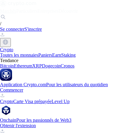
Marchés
Particuliers
Entreprises
Découvrir
/
Se connecter
S'inscrire
Crypto
Toutes les monnaies
Paniers
Earn
Staking
Tendance
Bitcoin
Ethereum
XRP
Dogecoin
Cronos
Application Crypto.com
Pour les utilisateurs du quotidien
Commencer
Crypto
Carte Visa prépayée
Level Up
Onchain
Pour les passionnés de Web3
Obtenir l'extension