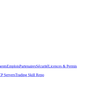
ents
Emplois
Partenaires
Sécurité
Licences & Permis
P Servers
Trading Skill Repo