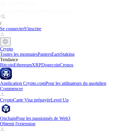
Marchés
Particuliers
Entreprises
Découvrir
/
Se connecter
S'inscrire
Crypto
Toutes les monnaies
Paniers
Earn
Staking
Tendance
Bitcoin
Ethereum
XRP
Dogecoin
Cronos
Application Crypto.com
Pour les utilisateurs du quotidien
Commencer
Crypto
Carte Visa prépayée
Level Up
Onchain
Pour les passionnés de Web3
Obtenir l'extension