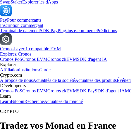
Swap
Staker
Explorer les dApps
Pay
Pour commerçants
Inscription commerçant
Terminal de paiement
SDK Pay
Plug-ins e-commerce
Prédictions
Cronos
Layer 1 compatible EVM
Explorez Cronos
Cronos PoS
Cronos EVM
Cronos zkEVM
SDK d'agent IA
Explorer
Affiliation
Institutions
Garde
Crypto.com
À propos de nous
Actualités de la société
Actualités des produits
Événem
Développeurs
Cronos PoS
Cronos EVM
Cronos zkEVM
SDK Pay
SDK d'agent IA
MC
Learn
Learn
Bitcoin
Recherche
Actualités du marché
CRYPTO
Tradez vos Monad en France